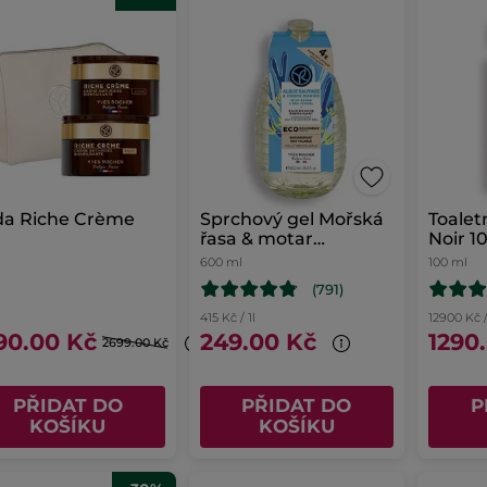
da Riche Crème
Sprchový gel Mořská
Toalet
řasa & motar
Noir 1
přímořský
600 ml
100 ml
(791)
415 Kč / 1l
12900 Kč /
90.00 Kč
249.00 Kč
1290
2699.00 Kč
PŘIDAT DO
PŘIDAT DO
P
KOŠÍKU
KOŠÍKU