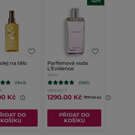
-32%
olej na tělo
Parfémová voda
L'Evidence
100 ml
(1843)
(1360)
1l
12900 Kč / 1l
00 Kč
1290.00 Kč
1890.00 Kč
ŘIDAT DO
PŘIDAT DO
KOŠÍKU
KOŠÍKU