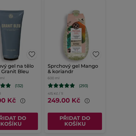
vý gel na tělo
Sprchový gel Mango
y Granit Bleu
& koriandr
 ml
600 ml
(132)
(293)
l
415 Kč / 1l
00 Kč
249.00 Kč
ŘIDAT DO
PŘIDAT DO
KOŠÍKU
KOŠÍKU