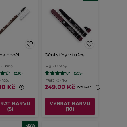
na obočí
Oční stíny v tužce
- 5 barvy
1.4 g
- 10 barvy
(230)
(509)
/ 100g
177857 Kč / 1kg
00 Kč
249.00 Kč
359.00 Kč
BRAT BARVU
VYBRAT BARVU
(5)
(10)
-32%