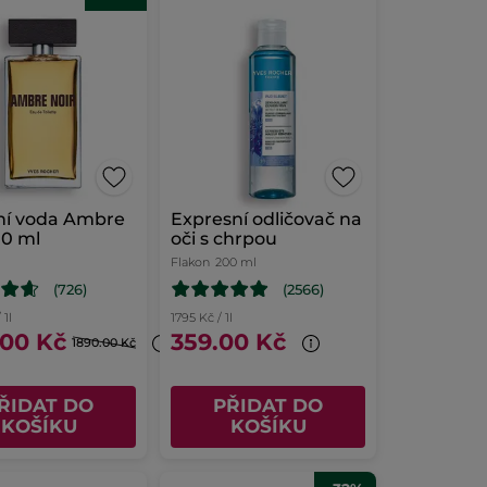
ní voda Ambre
Expresní odličovač na
00 ml
oči s chrpou
Flakon
200 ml
(726)
(2566)
 1l
1795 Kč / 1l
.00 Kč
359.00 Kč
1890.00 Kč
ŘIDAT DO
PŘIDAT DO
KOŠÍKU
KOŠÍKU