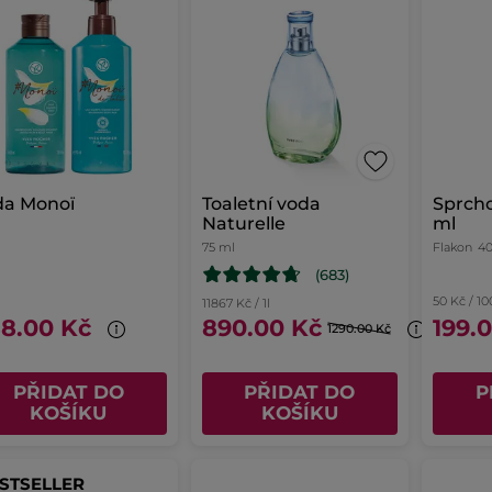
da Monoï
Toaletní voda
Sprcho
Naturelle
ml
75 ml
Flakon
4
(683)
50 Kč / 1
11867 Kč / 1l
8.00 Kč
890.00 Kč
199.
1290.00 Kč
PŘIDAT DO
PŘIDAT DO
P
KOŠÍKU
KOŠÍKU
STSELLER