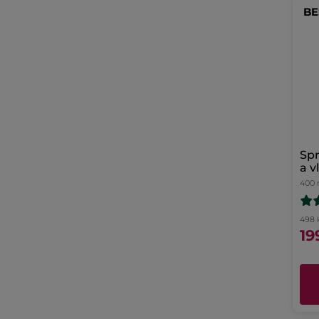
BE
Spr
a v
400 
498 K
19