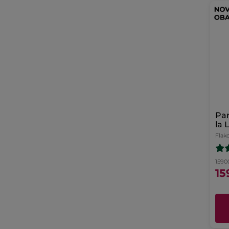
Pa
la 
Flak
15900
15