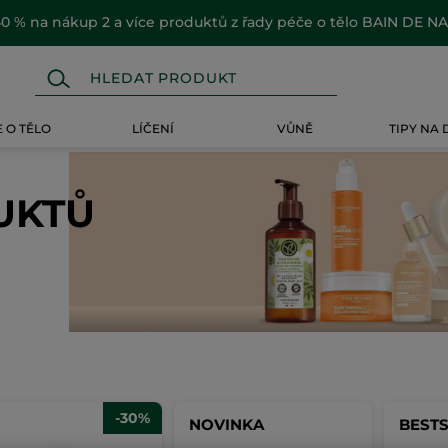
0 % na nákup 2 a více produktů z řady péče o tělo BAIN DE N
 O TĚLO
LÍČENÍ
VŮNĚ
TIPY NA
UKTŮ
-30%
NOVINKA
BEST