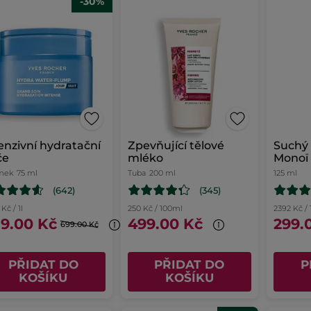
-30%
enzivní hydratační
Zpevňující tělové
Suchý 
če
mléko
Monoï
mek
75 ml
Tuba
200 ml
125 ml
(642)
(345)
Kč / 1l
250 Kč / 100ml
2392 Kč / 
9.00 Kč
499.00 Kč
299.
699.00 Kč
PŘIDAT DO
PŘIDAT DO
P
KOŠÍKU
KOŠÍKU