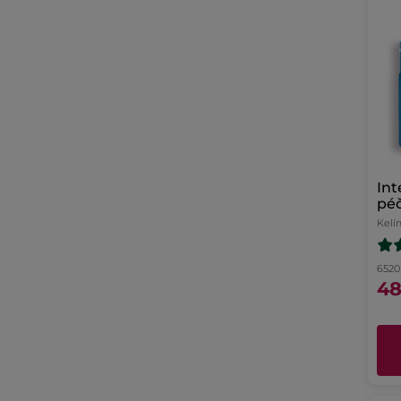
Int
pé
Kelí
6520 
48