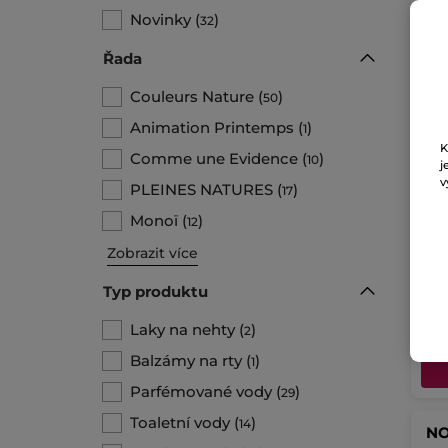
Novinky
(
)
32
Řada
Couleurs Nature
(
)
50
Animation Printemps
(
)
1
K
Comme une Evidence
(
)
10
j
Lak
v
PLEINES NATURES
(
)
17
5 ml
Monoï
(
)
12
Zobrazit více
2780
13
Typ produktu
Laky na nehty
(
)
2
Balzámy na rty
(
)
1
Parfémované vody
(
)
29
Toaletní vody
(
)
14
NO