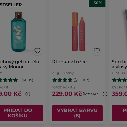
-30%
STSELLER
chový gel na tělo
Rtěnka v tužce
Sprcho
lasy Monoï
a vlas
ml
2.2 g
- 8 barvy
Tuba
200
(6005)
(183)
č / 1l
104091 Kč / 1kg
1795 Kč / 1
9.00 Kč
229.00 Kč
359.
329.00 Kč
PŘIDAT DO
VYBRAT BARVU
P
KOŠÍKU
(8)