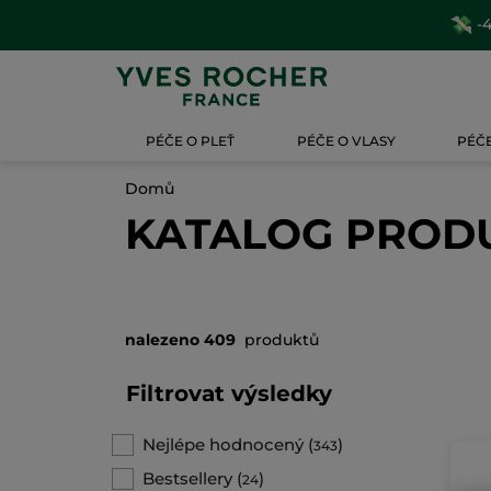
-4
PÉČE O PLEŤ
PÉČE O VLASY
PÉČE
Domů
KATALOG PROD
nalezeno 409
produktů
Filtrovat výsledky
Nejlépe hodnocený
(
)
343
Bestsellery
(
)
24