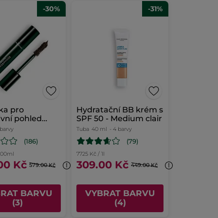
-30%
-31%
ka pro
Hydratační BB krém s
ivní pohled
SPF 50 - Medium clair
orphose
 barvy
Tuba
40 ml
- 4 barvy
(186)
(79)
 100ml
7725 Kč / 1l
00 Kč
309.00 Kč
579.00 Kč
449.00 Kč
BRAT BARVU
VYBRAT BARVU
(3)
(4)