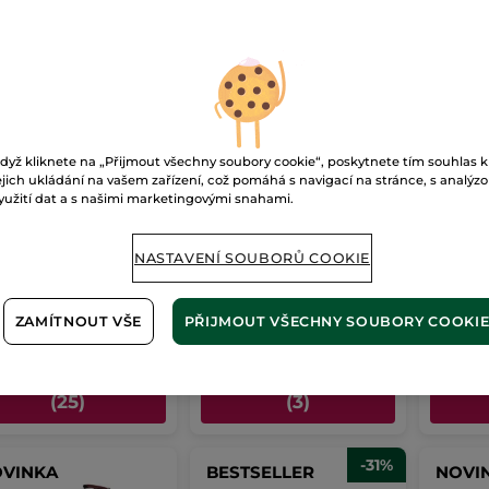
dyž kliknete na „Přijmout všechny soubory cookie“, poskytnete tím souhlas k
ejich ukládání na vašem zařízení, což pomáhá s navigací na stránce, s analýz
 na nehty
Vyživující tónovací
Parfé
yužití dat a s našimi marketingovými snahami.
balzám na rty Nude
Comm
Rosé
Evide
- 25 barvy
Vysouvací pouzdro
4.8 g
- 3 barvy
100 ml
NASTAVENÍ SOUBORŮ COOKIE
(966)
(93)
 Kč / 100ml
3521 Kč / 100g
12900 Kč /
9.00 Kč
169.00 Kč
1290
199.00 Kč
ZAMÍTNOUT VŠE
PŘIJMOUT VŠECHNY SOUBORY COOKI
VYBRAT BARVU
VYBRAT BARVU
P
(25)
(3)
-31%
VINKA
BESTSELLER
NOVI