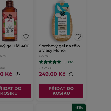
vý gel Liči 400
Sprchový gel na tělo
a vlasy Monoï
00 ml
600 ml
(1082)
00ml
415 Kč / 1l
00 Kč
249.00 Kč
ŘIDAT DO
PŘIDAT DO
KOŠÍKU
KOŠÍKU
-31%