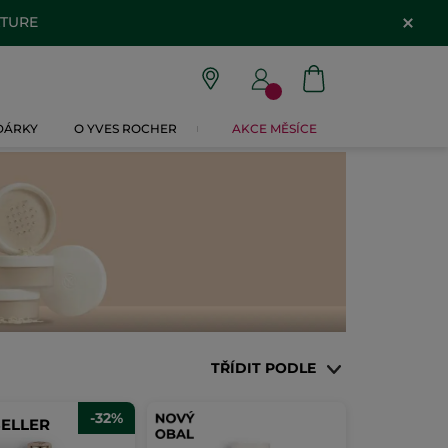
ATURE
 DÁRKY
O YVES ROCHER
AKCE MĚSÍCE
TŘÍDIT PODLE
-32%
SELLER