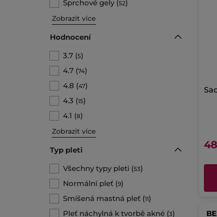
Sprchové gely
(
)
52
Zobrazit více
Hodnocení
3.7
(
)
5
4.7
(
)
74
4.8
(
)
47
Sa
4.3
(
)
15
4.1
(
)
8
Zobrazit více
48
Typ pleti
Všechny typy pleti
(
)
53
Normální pleť
(
)
9
Smíšená mastná pleť
(
)
11
Pleť náchylná k tvorbě akné
(
)
BE
3