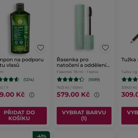
mpon na podporu
Řasenka pro
Tužka 
tu vlasů
natočení a oddělení
řas
ml
Flakonek
7.8 ml
- 1 barva
Tužka
1 g
(1214)
(1699)
č / 1l
7423 Kč / 100ml
30900 Kč 
9.00 Kč
579.00 Kč
309.
PŘIDAT DO
VYBRAT BARVU
VY
KOŠÍKU
(1)
-41%