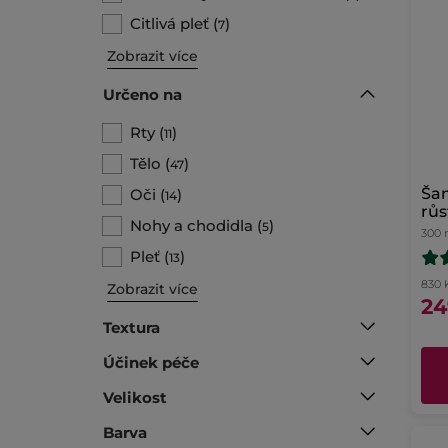
Citlivá pleť
(
)
7
Zobrazit více
Určeno na
Rty
(
)
11
Tělo
(
)
47
Ša
Oči
(
)
14
růs
Nohy a chodidla
(
)
5
300 
Pleť
(
)
13
830 K
Zobrazit více
24
Textura
Účinek péče
Velikost
Barva