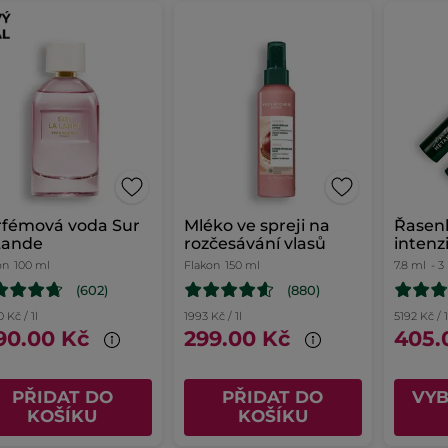
rfémová voda Sur
Mléko ve spreji na
Řasen
Lande
rozčesávání vlasů
intenz
Metam
on
100 ml
Flakon
150 ml
7.8 ml
- 3
(602)
(880)
 Kč / 1l
1993 Kč / 1l
5192 Kč /
90.00 Kč
299.00 Kč
405.
PŘIDAT DO
PŘIDAT DO
VY
KOŠÍKU
KOŠÍKU