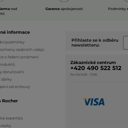
darma
nad
Garance
spokojenosti
Podmínky
 Kč
čné informace
Přihlaste se k odběru
ní podmínky
newsletteru:
 ochrany osobních údajů
ce o řešení oznámení
Zákaznické centrum
produktů
+420 490 522 512
y doručování
Po-Pá 9.00 - 17.00
 dárky
pení od smlouvy
s Rocher
ká expertiza
ávazky