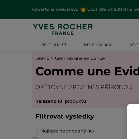
Vyberte si svou slevu
Ušetřete až 500 Kč s k
PÉČE O PLEŤ
PÉČE O VLASY
PÉČE
Domů
Comme une Evidence
Comme une Evi
OPĚTOVNÉ SPOJENÍ S PŘÍRODOU
nalezeno 10
produktů
Filtrovat výsledky
Nejlépe hodnocený
(
)
10
BE