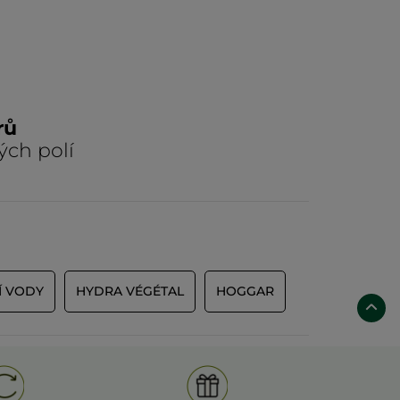
rů
ých polí
Í VODY
HYDRA VÉGÉTAL
HOGGAR