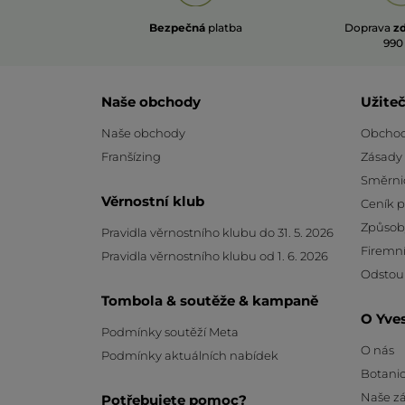
Bezpečná
platba
Doprava
z
990
Naše obchody
Užite
Naše obchody
Obchod
Franšízing
Zásady
Směrni
Věrnostní klub
Ceník 
Způsob
Pravidla věrnostního klubu do 31. 5. 2026
Firemní
Pravidla věrnostního klubu od 1. 6. 2026
Odstou
Tombola & soutěže & kampaně
O Yve
Podmínky soutěží Meta
O nás
Podmínky aktuálních nabídek
Botanic
Naše z
Potřebujete pomoc?