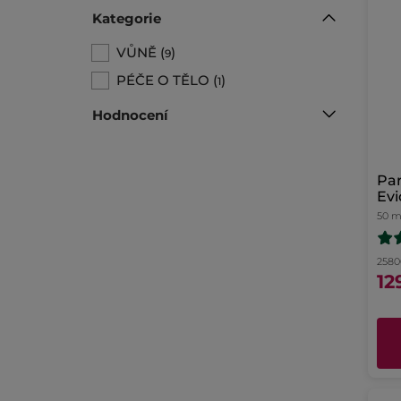
Kategorie
VŮNĚ
(
)
9
PÉČE O TĚLO
(
)
1
Hodnocení
Pa
Ev
50 m
25800
12