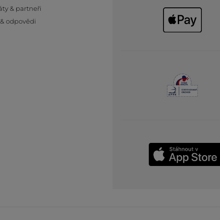
áty & partneři
 & odpovědi