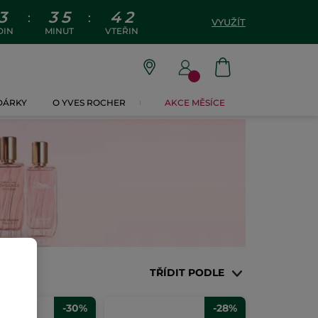
3
3
5
4
1
:
:
VYUŽÍT
DIN
MINUT
VTEŘIN
 DÁRKY
O YVES ROCHER
AKCE MĚSÍCE
TŘÍDIT PODLE
-30%
-28%