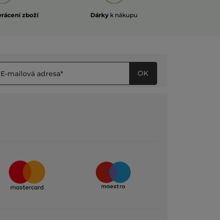
vrácení zboží
Dárky
k nákupu
OK