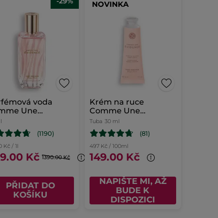
-29%
NOVINKA
rfémová voda
Krém na ruce
mme Une
Comme Une
idence 50ml
Evidence
l
Tuba
30 ml
(1190)
(81)
 Kč / 1l
497 Kč / 100ml
9.00 Kč
149.00 Kč
1390.00 Kč
NAPIŠTE MI, AŽ
PŘIDAT DO
BUDE K
KOŠÍKU
DISPOZICI