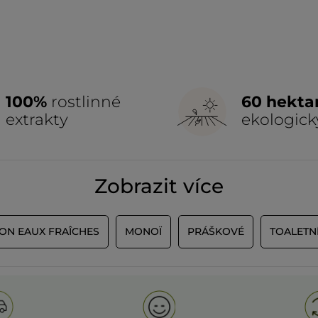
100%
rostlinné
60 hekta
extrakty
ekologick
Zobrazit více
ION EAUX FRAÎCHES
MONOÏ
PRÁŠKOVÉ
TOALETN