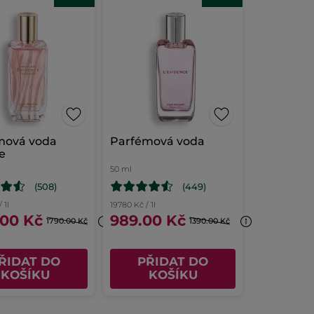
mová voda
Parfémová voda
e
50 ml
(508)
(449)
 1l
19780 Kč / 1l
.00 Kč
989.00 Kč
1790.00 Kč
1390.00 Kč
ŘIDAT DO
PŘIDAT DO
KOŠÍKU
KOŠÍKU