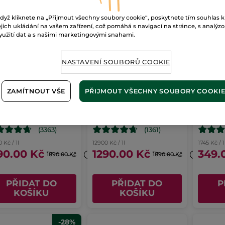
dyž kliknete na „Přijmout všechny soubory cookie“, poskytnete tím souhlas k
ejich ukládání na vašem zařízení, což pomáhá s navigací na stránce, s analýz
yužití dat a s našimi marketingovými snahami.
NASTAVENÍ SOUBORŮ COOKIE
ZAMÍTNOUT VŠE
PŘIJMOUT VŠECHNY SOUBORY COOKI
rfémová voda
Parfémová voda
Sprch
mme Une
L'Evidence
une E
idence 100ml
ml
100 ml
200 ml
(3363)
(1361)
 Kč / 1l
12900 Kč / 1l
1745 Kč / 1
90.00 Kč
1290.00 Kč
349.
1890.00 Kč
1890.00 Kč
PŘIDAT DO
PŘIDAT DO
P
KOŠÍKU
KOŠÍKU
-28%