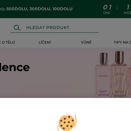
0
1
1
:
ódy
500DOLU, 300DOLU, 100DOLU
DNÍ
HO
 O TĚLO
LÍČENÍ
VŮNĚ
TIPY NA
dence
-32%
-32%
STSELLER