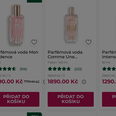
rfémová voda Mon
Parfémová voda
Parfé
idence
Comme Une
Intens
Evidence
l
Flakon
100 ml
50 ml
(516)
(222)
 Kč / 1l
18900 Kč / 1l
25800 Kč /
90.00 Kč
1890.00 Kč
1290
1790.00 Kč
PŘIDAT DO
PŘIDAT DO
P
KOŠÍKU
KOŠÍKU