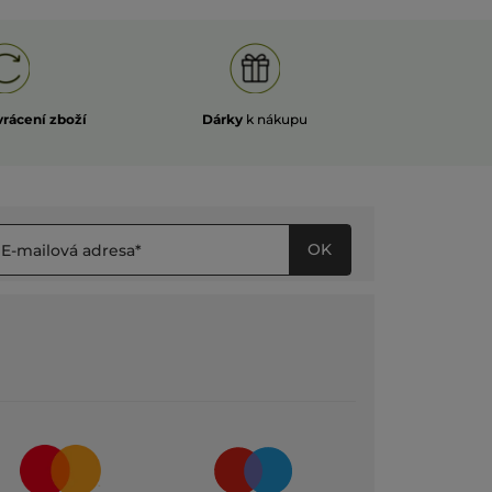
vrácení zboží
Dárky
k nákupu
OK