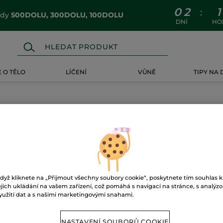
0
2
1
:
ódy
500DOLU, 300DOLU, 100DOLU
DNÍ
HO
 O TĚLO
LÍČENÍ
VŮNĚ
TIPY NA
dyž kliknete na „Přijmout všechny soubory cookie“, poskytnete tím souhlas k
 prodejnách je připraveno
ejich ukládání na vašem zařízení, což pomáhá s navigací na stránce, s analýz
irované tím nejlepším, co
yužití dat a s našimi marketingovými snahami.
NASTAVENÍ SOUBORŮ COOKIE