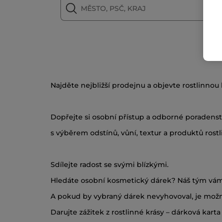
Najděte nejbližší prodejnu a objevte rostlinno
Dopřejte si osobní přístup a odborné poradens
s výběrem odstínů, vůní, textur a produktů rost
Sdílejte radost se svými blízkými.
Hledáte osobní kosmetický dárek? Náš tým vám
A pokud by vybraný dárek nevyhovoval, je možné
Darujte zážitek z rostlinné krásy – dárková kar