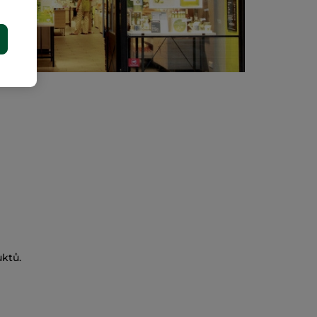
E
ktů.