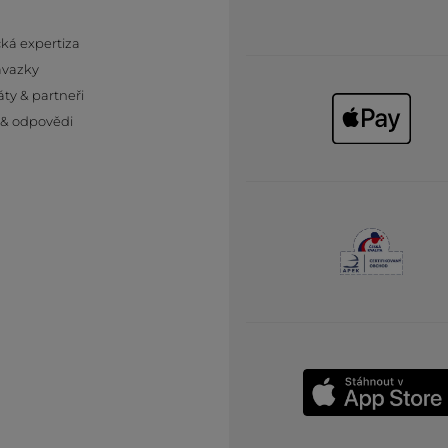
ká expertiza
ávazky
áty & partneři
 & odpovědi