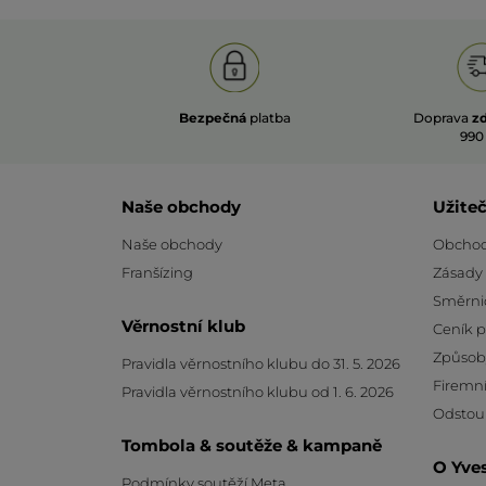
Bezpečná
platba
Doprava
z
990
Naše obchody
Užite
Naše obchody
Obchod
Franšízing
Zásady
Směrni
Věrnostní klub
Ceník 
Způsob
Pravidla věrnostního klubu do 31. 5. 2026
Firemní
Pravidla věrnostního klubu od 1. 6. 2026
Odstou
Tombola & soutěže & kampaně
O Yve
Podmínky soutěží Meta