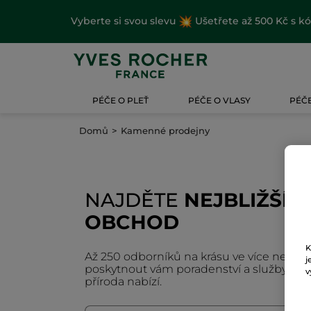
Vyberte si svou slevu
Ušetřete až 500 Kč s k
PÉČE O PLEŤ
PÉČE O VLASY
PÉČE
Domů
Kamenné prodejny
NAJDĚTE
NEJBLIŽŠÍ
OBCHOD
K
Až 250 odborníků na krásu ve více než 50
j
poskytnout vám poradenství a služby insp
v
příroda nabízí.