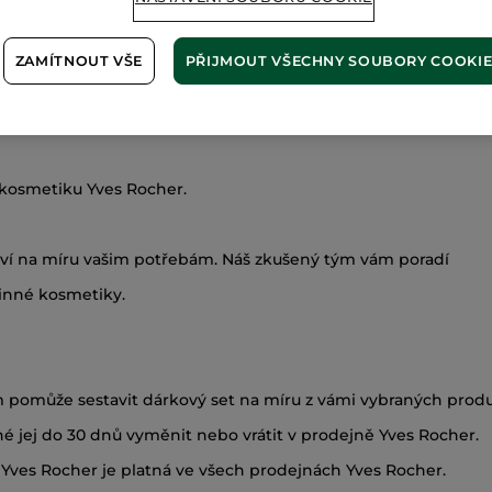
HLEDAT
ZAMÍTNOUT VŠE
PŘIJMOUT VŠECHNY SOUBORY COOKI
u kosmetiku Yves Rocher.
tví na míru vašim potřebám. Náš zkušený tým vám poradí
linné kosmetiky.
 pomůže sestavit dárkový set na míru z vámi vybraných produ
 jej do 30 dnů vyměnit nebo vrátit v prodejně Yves Rocher.
ta Yves Rocher je platná ve všech prodejnách Yves Rocher.