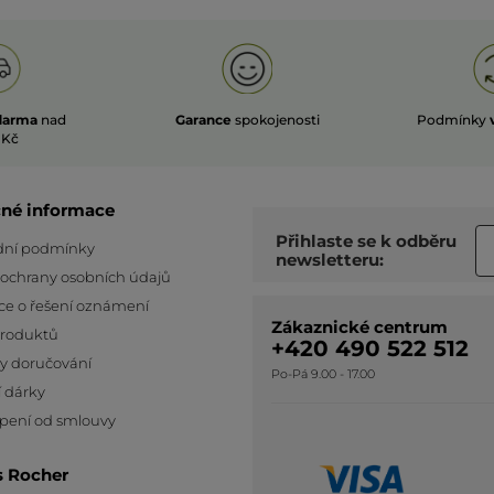
darma
nad
Garance
spokojenosti
Podmínky
 Kč
čné informace
Přihlaste se k odběru
ní podmínky
newsletteru:
 ochrany osobních údajů
ce o řešení oznámení
Zákaznické centrum
produktů
+420 490 522 512
y doručování
Po-Pá 9.00 - 17.00
 dárky
pení od smlouvy
s Rocher