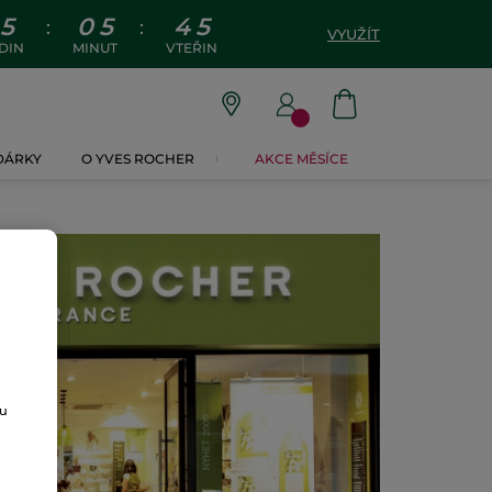
5
0
5
4
5
:
:
VYUŽÍT
DIN
MINUT
VTEŘIN
 DÁRKY
O YVES ROCHER
AKCE MĚSÍCE
ou