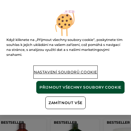
Ups!
Když kliknete na „Přijmout všechny soubory cookie“, poskytnete tím
souhlas k jejich ukládání na vašem zařízení, což pomáhá s navigací
na stránce, s analýzou využití dat a s našimi marketingovými
snahami.
Stránku nelze zobrazit.
NASTAVENÍ SOUBORŮ COOKIE
Zdá se, že tato
stránka již neexistuje
, nebo
odkaz není platný.
PŘIJMOUT VŠECHNY SOUBORY COOKIE
ZAMÍTNOUT VŠE
Naše
nejprodávanější produkty
BESTSELLER
BESTSELLER
BESTSELLER