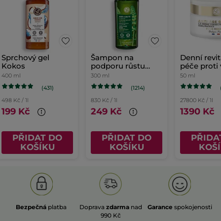
Sprchový gel
Šampon na
Denní revit
Kokos
podporu růstu
péče proti
vlasů
400 ml
300 ml
50 ml
(431)
(1214)
498 Kč / 1l
830 Kč / 1l
27800 Kč / 1l
199 Kč
249 Kč
1390 Kč
PŘIDAT DO
PŘIDAT DO
PŘIDA
KOŠÍKU
KOŠÍKU
KOŠ
Bezpečná
platba
Doprava
zdarma
nad
Garance
spokojenosti
990 Kč