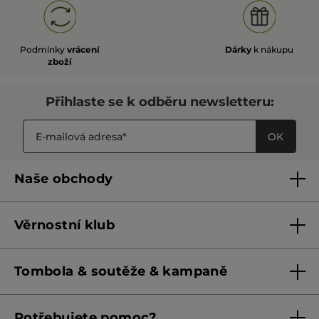
Podmínky
vrácení
Dárky
k nákupu
zboží
Přihlaste se k odběru newsletteru:
OK
Naše obchody
Naše obchody
Věrnostní klub
Franšízing
Pravidla věrnostního klubu do 31. 5. 2026
Tombola & soutěže & kampaně
Pravidla věrnostního klubu od 1. 6. 2026
Podmínky soutěží Meta
Potřebujete pomoc?