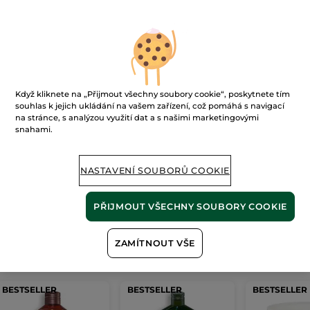
Ups!
Když kliknete na „Přijmout všechny soubory cookie“, poskytnete tím
souhlas k jejich ukládání na vašem zařízení, což pomáhá s navigací
na stránce, s analýzou využití dat a s našimi marketingovými
snahami.
Stránku nelze zobrazit.
NASTAVENÍ SOUBORŮ COOKIE
Zdá se, že tato
stránka již neexistuje
, nebo
odkaz není platný.
PŘIJMOUT VŠECHNY SOUBORY COOKIE
ZAMÍTNOUT VŠE
Naše
nejprodávanější produkty
BESTSELLER
BESTSELLER
BESTSELLER