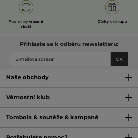
Podmínky
vrácení
Dárky
k nákupu
zboží
Přihlaste se k odběru newsletteru:
OK
Naše obchody
Naše obchody
Věrnostní klub
Franšízing
Pravidla věrnostního klubu do 31. 5. 2026
Tombola & soutěže & kampaně
Pravidla věrnostního klubu od 1. 6. 2026
Podmínky soutěží Meta
Potřebujete pomoc?