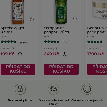
Sprchový gel
Šampon na
Denní revit
Kokos
podporu růstu
péče proti
vlasů
400 ml
300 ml
50 ml
(430)
(1214)
498 Kč / 1l
830 Kč / 1l
27800 Kč / 1l
199 Kč
249 Kč
1390 Kč
PŘIDAT DO
PŘIDAT DO
PŘIDA
KOŠÍKU
KOŠÍKU
KOŠ
Bezpečná
platba
Doprava
zdarma
nad
Garance
spokojenosti
990 Kč