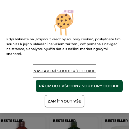
Ups!
Když kliknete na „Přijmout všechny soubory cookie“, poskytnete tím
souhlas k jejich ukládání na vašem zařízení, což pomáhá s navigací
na stránce, s analýzou využití dat a s našimi marketingovými
snahami.
Stránku nelze zobrazit.
NASTAVENÍ SOUBORŮ COOKIE
Zdá se, že tato
stránka již neexistuje
, nebo
odkaz není platný.
PŘIJMOUT VŠECHNY SOUBORY COOKIE
ZAMÍTNOUT VŠE
Naše
nejprodávanější produkty
BESTSELLER
BESTSELLER
BESTSELLER