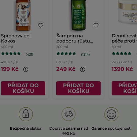
Sprchový gel
Šampon na
Denní revit
Kokos
podporu růstu
péče proti
vlasů
400 ml
300 ml
50 ml
(431)
(1214)
498 Kč / 1l
830 Kč / 1l
27800 Kč / 1l
199 Kč
249 Kč
1390 Kč
PŘIDAT DO
PŘIDAT DO
PŘIDA
KOŠÍKU
KOŠÍKU
KOŠ
Bezpečná
platba
Doprava
zdarma
nad
Garance
spokojenosti
990 Kč