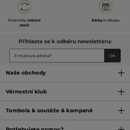
Podmínky
vrácení
Dárky
k nákupu
zboží
Přihlaste se k odběru newsletteru:
OK
Naše obchody
Naše obchody
Věrnostní klub
Franšízing
Pravidla věrnostního klubu do 31. 5. 2026
Tombola & soutěže & kampaně
Pravidla věrnostního klubu od 1. 6. 2026
Podmínky soutěží Meta
Potřebujete pomoc?