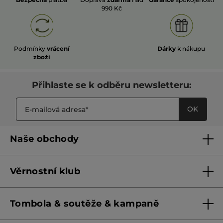
990 Kč
Podmínky
vrácení
Dárky
k nákupu
zboží
Přihlaste se k odběru newsletteru:
OK
Naše obchody
Naše obchody
Věrnostní klub
Franšízing
Pravidla věrnostního klubu do 31. 5. 2026
Tombola & soutěže & kampaně
Pravidla věrnostního klubu od 1. 6. 2026