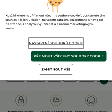
Když kliknete na „Přijmout všechny soubory cookie“, poskytnete tím
souhlas k jejich ukládání na vašem zařízení, což pomáhá s navigací
na stránce, s analýzou využití dat a s našimi marketingovými
snahami.
100%
rostlinné
60 hektarů
extrakty
ekologických polí
NASTAVENÍ SOUBORŮ COOKIE
PŘIJMOUT VŠECHNY SOUBORY COOKIE
Zobrazit více
ZAMÍTNOUT VŠE
Ť
LÍČENÍ
NEHTY
RTY
OČI
PLEŤ
LÍČENÍ
Bezpečná
platba
Doprava
zdarma
nad
Garance
spokojenosti