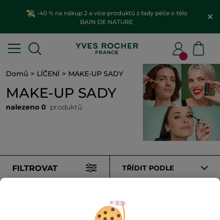
-40 % na nákup 2 a více produktů z řady péče o tělo
BAIN DE NATURE
Domů
LÍČENÍ
MAKE-UP SADY
MAKE-UP SADY
nalezeno 0
produktů
FILTROVAT
TŘÍDIT PODLE