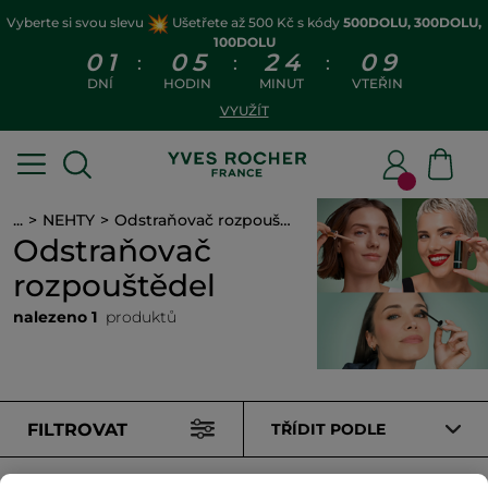
Vyberte si svou slevu
Ušetřete až 500 Kč s kódy
500DOLU, 300DOLU,
100DOLU
0
1
0
5
2
4
0
9
:
:
:
DNÍ
HODIN
MINUT
VTEŘIN
VYUŽÍT
...
NEHTY
Odstraňovač rozpouštědel
Odstraňovač
rozpouštědel
nalezeno 1
produktů
FILTROVAT
TŘÍDIT PODLE