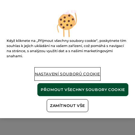
Když kliknete na „Přijmout všechny soubory cookie“, poskytnete tím
Jemný odlakovač
souhlas k jejich ukládání na vašem zařízení, což pomáhá s navigací
na stránce, s analýzou využití dat a s našimi marketingovými
snahami.
100 ml
(537)
1690 Kč / 1l
NASTAVENÍ SOUBORŮ COOKIE
169.00 Kč
PŘIJMOUT VŠECHNY SOUBORY COOKIE
NAPIŠTE MI, AŽ BUDE
K DISPOZICI
ZAMÍTNOUT VŠE