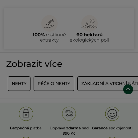
100%
rostlinné
60 hektarů
extrakty
ekologických polí
Zobrazit více
Y
NEHTY
PÉČE O NEHTY
ZÁKLADNÍ A VRCHNÍ NÁT
Bezpečná
platba
Doprava
zdarma
nad
Garance
spokojenosti
990 Kč