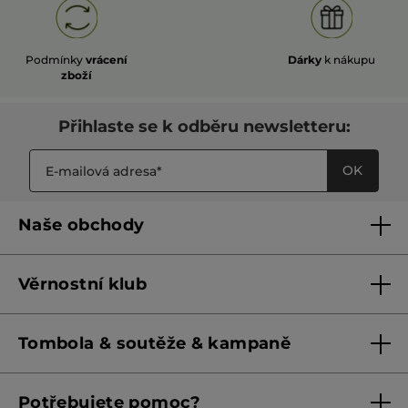
Podmínky
vrácení
Dárky
k nákupu
zboží
Přihlaste se k odběru newsletteru:
OK
Naše obchody
Naše obchody
Věrnostní klub
Franšízing
Pravidla věrnostního klubu do 31. 5. 2026
Tombola & soutěže & kampaně
Pravidla věrnostního klubu od 1. 6. 2026
Podmínky soutěží Meta
Potřebujete pomoc?