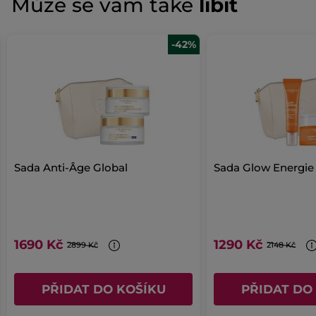
Může se vám také
líbit
pro
Žádná
hodnocení
hodnota
hodnocení
PŘIDAT HODNOCENÍ
pro
-42%
Sada Anti-Âge Global
Sada Glow Energie
1690 Kč
1290 Kč
2899 Kč
2148 Kč
PŘIDAT DO KOŠÍKU
PŘIDAT DO