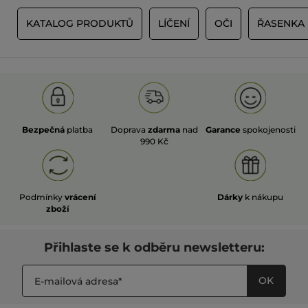
Y
KATALOG PRODUKTŮ
LÍČENÍ
OČI
ŘASENKA
Bezpečná
platba
Doprava
zdarma
nad
Garance
spokojenosti
990 Kč
Podmínky
vrácení
Dárky
k nákupu
zboží
Přihlaste se k odběru newsletteru:
OK