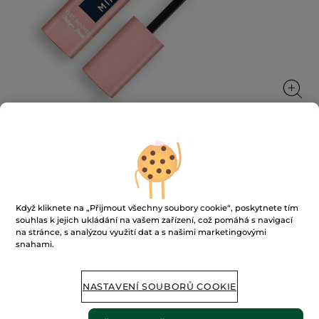
Řasenka pro natočení
★★★★★
★★★★★
PŘIDAT HODNOCENÍ
Když kliknete na „Přijmout všechny soubory cookie“, poskytnete tím
Žádná
souhlas k jejich ukládání na vašem zařízení, což pomáhá s navigací
hodnota
na stránce, s analýzou využití dat a s našimi marketingovými
hodnocení
pro
snahami.
NENÍ SKLADEM
NASTAVENÍ SOUBORŮ COOKIE