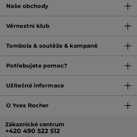
Naše obchody
Naše obchody
Věrnostní klub
Franšízing
Pravidla věrnostního klubu do 31. 5. 2026
Tombola & soutěže & kampaně
Pravidla věrnostního klubu od 1. 6. 2026
Podmínky soutěží Meta
Potřebujete pomoc?
Podmínky aktuálních nabídek
Kontaktujte nás
Užitečné informace
Obchodní podmínky
O Yves Rocher
Zásady ochrany osobních údajů
O nás
Směrnice o řešení oznámení
Zákaznické centrum
Botanická expertiza
Ceník produktů
+420 490 522 512