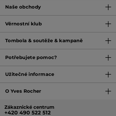
Naše obchody
Naše obchody
Věrnostní klub
Franšízing
Pravidla věrnostního klubu do 31. 5. 2026
Tombola & soutěže & kampaně
Pravidla věrnostního klubu od 1. 6. 2026
Podmínky soutěží Meta
Potřebujete pomoc?
Podmínky aktuálních nabídek
Kontaktujte nás
Užitečné informace
Obchodní podmínky
O Yves Rocher
Zásady ochrany osobních údajů
O nás
Směrnice o řešení oznámení
Zákaznické centrum
Botanická expertiza
Ceník produktů
+420 490 522 512