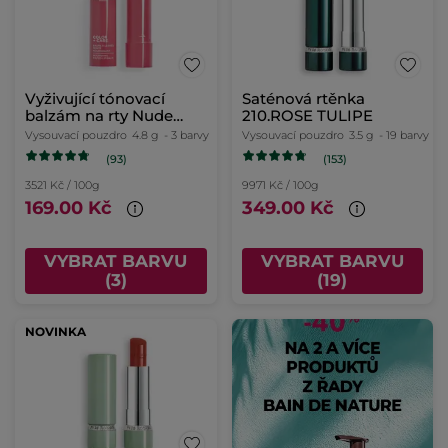
Vyživující tónovací
Saténová rtěnka
balzám na rty Nude
210.ROSE TULIPE
Rosé
Vysouvací pouzdro
4.8 g
- 3 barvy
Vysouvací pouzdro
3.5 g
- 19 barvy
(93)
(153)
3521 Kč / 100g
9971 Kč / 100g
169.00 Kč
349.00 Kč
VYBRAT BARVU
VYBRAT BARVU
(3)
(19)
NOVINKA