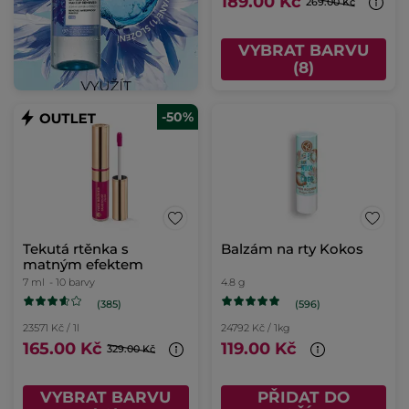
189.00 Kč
269.00 Kč
VYBRAT BARVU
(8)
-50%
Tekutá rtěnka s
Balzám na rty Kokos
matným efektem
7 ml
- 10 barvy
4.8 g
(385)
(596)
23571 Kč / 1l
24792 Kč / 1kg
165.00 Kč
119.00 Kč
329.00 Kč
VYBRAT BARVU
PŘIDAT DO