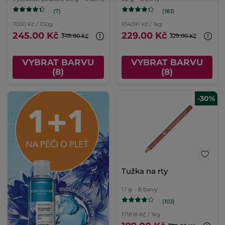
(7)
(183)
7000 Kč / 100g
104091 Kč / 1kg
245.00 Kč
229.00 Kč
349.00 Kč
329.00 Kč
VYBRAT BARVU
VYBRAT BARVU
(8)
(8)
-30%
Tužka na rty
1.1 g
- 8 barvy
(103)
171818 Kč / 1kg