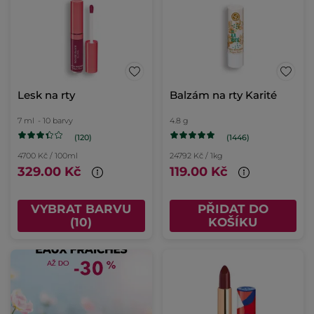
Lesk na rty
Balzám na rty Karité
7 ml
- 10 barvy
4.8 g
(120)
(1446)
4700 Kč / 100ml
24792 Kč / 1kg
329.00 Kč
119.00 Kč
VYBRAT BARVU
PŘIDAT DO
(10)
KOŠÍKU