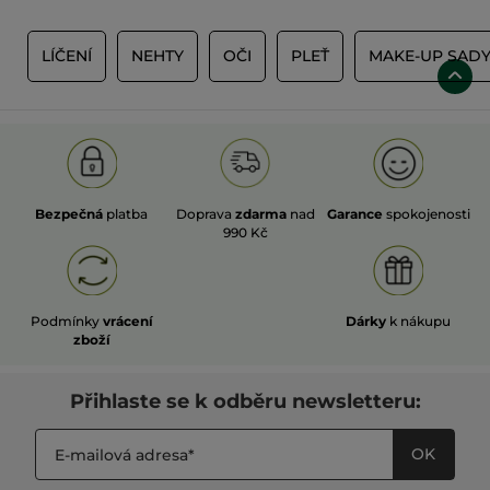
Y
LÍČENÍ
NEHTY
OČI
PLEŤ
MAKE-UP SAD
Bezpečná
platba
Doprava
zdarma
nad
Garance
spokojenosti
990 Kč
Podmínky
vrácení
Dárky
k nákupu
zboží
Přihlaste se k odběru newsletteru:
OK