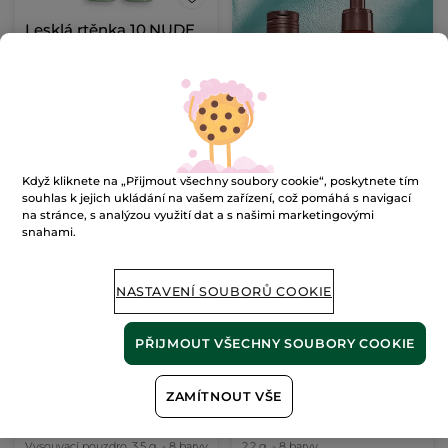
Lesklá rtěnka 10.NUDE
CANNA
Vysouvací pouzdro
3.5 g
- 4 barvy
(2)
9971 Kč / 100g
349.00 Kč
Když kliknete na „Přijmout všechny soubory cookie“, poskytnete tím
VYBRAT BARVU
souhlas k jejich ukládání na vašem zařízení, což pomáhá s navigací
(4)
na stránce, s analýzou využití dat a s našimi marketingovými
snahami.
NOVINKA
-30%
-30%
NASTAVENÍ SOUBORŮ COOKIE
PŘIJMOUT VŠECHNY SOUBORY COOKIE
ZAMÍTNOUT VŠE
Matná rtěnka
Rtěnka v tužce
Vysouvací pouzdro
3.5 g
- 8 barvy
2.2 g
- 8 barvy