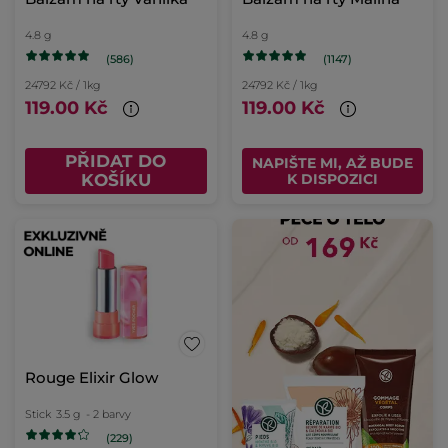
4.8 g
4.8 g
(586)
(1147)
24792 Kč / 1kg
24792 Kč / 1kg
119.00 Kč
119.00 Kč
PŘIDAT DO
NAPIŠTE MI, AŽ BUDE
KOŠÍKU
K DISPOZICI
Rouge Elixir Glow
Stick
3.5 g
- 2 barvy
(229)