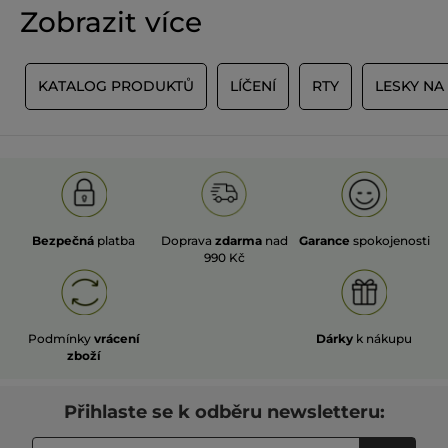
Zobrazit více
Y
KATALOG PRODUKTŮ
LÍČENÍ
RTY
LESKY NA
Bezpečná
platba
Doprava
zdarma
nad
Garance
spokojenosti
990 Kč
Podmínky
vrácení
Dárky
k nákupu
zboží
Přihlaste se k odběru newsletteru: