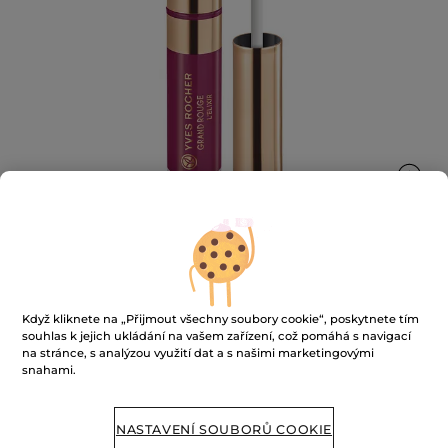
Tekutá rtěnka s matným efektem
Když kliknete na „Přijmout všechny soubory cookie“, poskytnete tím
Ultra pigmentace až na 12 hodin*
souhlas k jejich ukládání na vašem zařízení, což pomáhá s navigací
na stránce, s analýzou využití dat a s našimi marketingovými
★★★★★
★★★★★
PŘIDAT HODNOCENÍ
snahami.
Žádná
hodnota
hodnocení
pro
NASTAVENÍ SOUBORŮ COOKIE
NENÍ SKLADEM