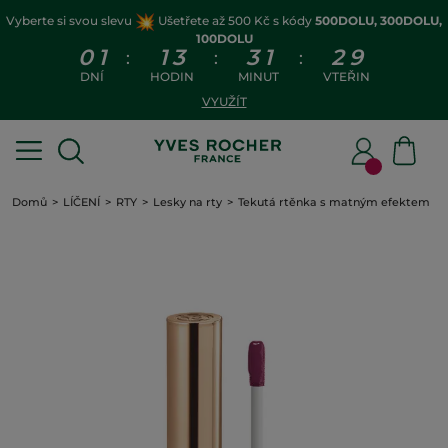
Vyberte si svou slevu
Ušetřete až 500 Kč s kódy
500DOLU, 300DOLU,
100DOLU
0
1
1
3
3
1
2
8
:
:
:
DNÍ
HODIN
MINUT
VTEŘIN
VYUŽÍT
Domů
LÍČENÍ
RTY
Lesky na rty
Tekutá rtěnka s matným efektem