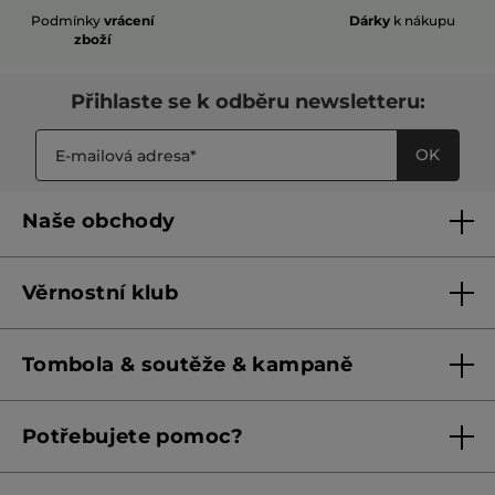
Podmínky
vrácení
Dárky
k nákupu
zboží
Přihlaste se k odběru newsletteru:
OK
Naše obchody
Naše obchody
Věrnostní klub
Franšízing
Pravidla věrnostního klubu do 31. 5. 2026
Tombola & soutěže & kampaně
Pravidla věrnostního klubu od 1. 6. 2026
Podmínky soutěží Meta
Potřebujete pomoc?
Podmínky aktuálních nabídek
Kontaktujte nás