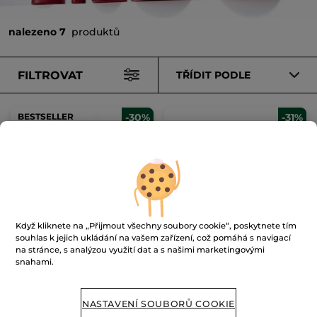
nalezeno 7
produktů
FILTROVAT
TŘÍDIT PODLE
BESTSELLER
-30%
-31%
Intenzivní péče proti
Koncentrát s dvojím
Když kliknete na „Přijmout všechny soubory cookie“, poskytnete tím
vráskám
účinkem
souhlas k jejich ukládání na vašem zařízení, což pomáhá s navigací
75 ml
30 ml
na stránce, s analýzou využití dat a s našimi marketingovými
snahami.
(1877)
(496)
14533 Kč / 1l
36333 Kč / 1l
1090.00 Kč
1090.00 Kč
1550.00 Kč
1590.00 Kč
NASTAVENÍ SOUBORŮ COOKIE