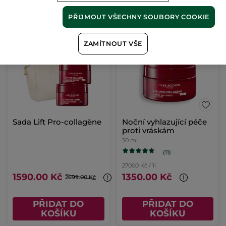
PŘIDAT DO
PŘIDAT DO
PŘIJMOUT VŠECHNY SOUBORY COOKIE
KOŠÍKU
KOŠÍKU
ZAMÍTNOUT VŠE
-41%
Sada Lift Pro-collagène
Noční vyhlazující péče
proti vráskám
50 ml
(11)
27000 Kč / 1l
1590.00 Kč
1350.00 Kč
2699.00 Kč
PŘIDAT DO
PŘIDAT DO
KOŠÍKU
KOŠÍKU