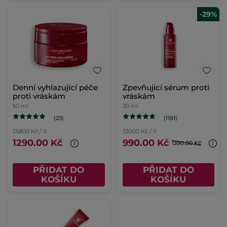
-29%
Denní vyhlazující péče
Zpevňující sérum proti
proti vráskám
vráskám
50 ml
30 ml
(23)
(1191)
25800 Kč / 1l
33000 Kč / 1l
1290.00 Kč
990.00 Kč
1390.00 Kč
PŘIDAT DO
PŘIDAT DO
KOŠÍKU
KOŠÍKU