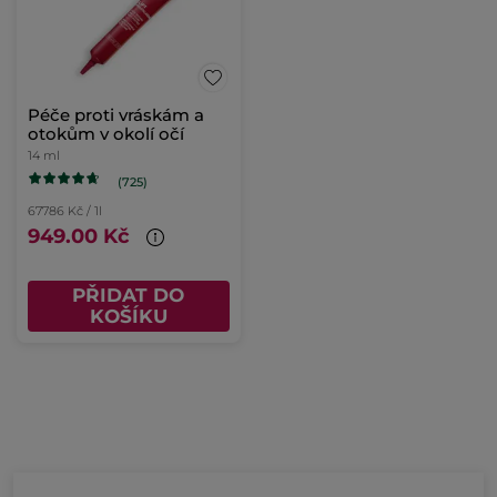
Péče proti vráskám a
otokům v okolí očí
14 ml
(725)
67786 Kč / 1l
949.00 Kč
PŘIDAT DO
KOŠÍKU