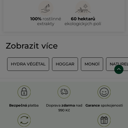
100%
rostlinné
60 hektarů
extrakty
ekologických polí
Zobrazit více
E
HYDRA VÉGÉTAL
HOGGAR
MONOÏ
NATURE
Bezpečná
platba
Doprava
zdarma
nad
Garance
spokojenosti
990 Kč