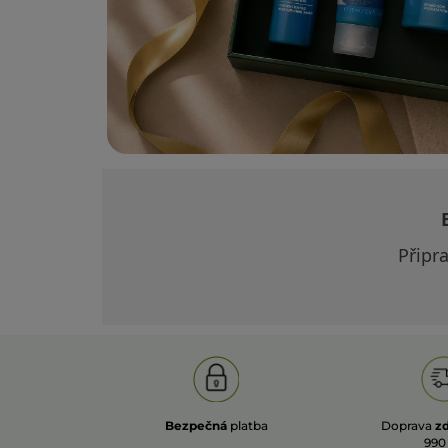
Připr
Bezpečná
platba
Doprava
z
990