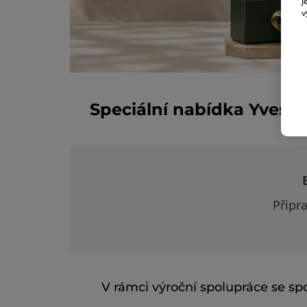
j
v
Speciální nabídka Yves Ro
Připr
V rámci výroční spolupráce se sp