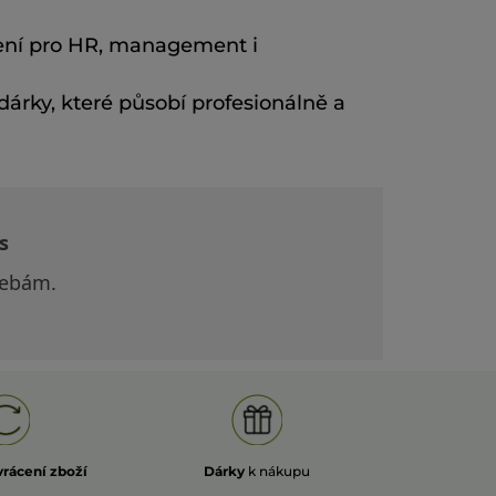
ení pro HR, management i
dárky, které působí profesionálně a
s
řebám.
vrácení zboží
Dárky
k nákupu