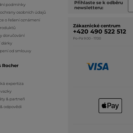
Přihlaste se k odběru
ní podmínky
newsletteru:
 ochrany osobních údajů
ce o řešení oznámení
Zákaznické centrum
produktů
+420 490 522 512
y doručování
Po-Pá 9.00 - 17.00
 dárky
pení od smlouvy
s Rocher
ká expertiza
ávazky
áty & partneři
 & odpovědi