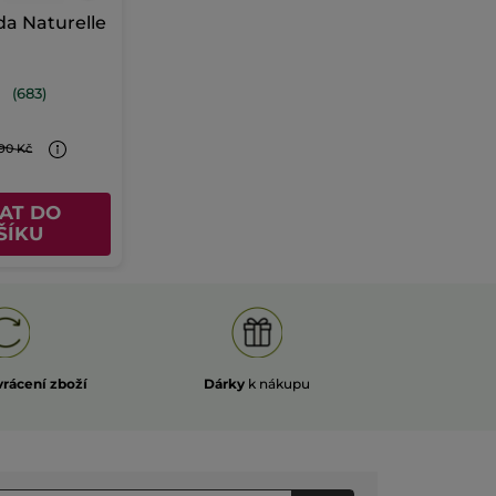
da Naturelle
(683)
90 Kč
AT DO
ŠÍKU
vrácení zboží
Dárky
k nákupu