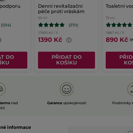
podporu
Denní revitalizační
Toaletní vo
péče proti vráskám
50 ml
75 ml
(1214)
(270)
27800 Kč / 1l
11867 Kč / 1l
1390 Kč
890 Kč
12
AT DO
PŘIDAT DO
PŘID
ÍKU
KOŠÍKU
KO
darma
nad
Garance
spokojenosti
Podmínky
 Kč
čné informace