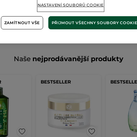
NASTAVENÍ SOUBORŮ COOKIE
Zdá se, že tato
stránka již ne
ZAMÍTNOUT VŠE
PŘIJMOUT VŠECHNY SOUBORY COOKI
Naše
nejprodávanější produkty
R
BESTSELLER
BESTSELL