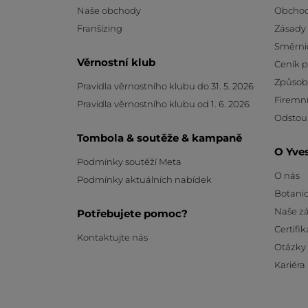
Naše obchody
Obchod
Franšízing
Zásady
Směrni
Věrnostní klub
Ceník 
Způsob
Pravidla věrnostního klubu do 31. 5. 2026
Firemní
Pravidla věrnostního klubu od 1. 6. 2026
Odstou
Tombola & soutěže & kampaně
O Yve
Podmínky soutěží Meta
O nás
Podmínky aktuálních nabídek
Botanic
Naše z
Potřebujete pomoc?
Certifik
Kontaktujte nás
Otázky
Kariéra