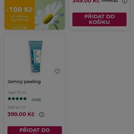
349.00 Kč
499.00 Kč
PŘIDAT DO
KOŠÍKU
Jemný peeling
Tuba
75 ml
(1243)
5320 Kč / 1l
399.00 Kč
PŘIDAT DO