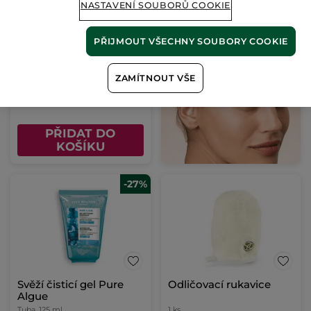
NASTAVENÍ SOUBORŮ COOKIE
Tuhý čistič pro pleť s
nedokonalostmi
PŘIJMOUT VŠECHNY SOUBORY COOKIE
Kartonový obal
75 g
(15)
ZAMÍTNOUT VŠE
505 Kč / 100g
379.00 Kč
PŘIDAT DO
KOŠÍKU
-27%
Svěží čisticí gel Pure
Odličovací rukavice
Algue
Tuba
125 ml
1 ks