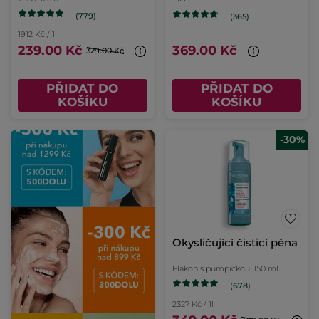
(779)
(365)
1912 Kč / 1l
239.00 Kč
369.00 Kč
329.00 Kč
PŘIDAT DO
PŘIDAT DO
KOŠÍKU
KOŠÍKU
-30%
Okysličující čisticí pěna
Flakon s pumpičkou
150 ml
(678)
2327 Kč / 1l