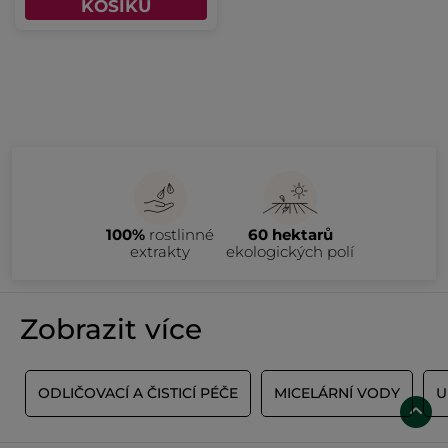
KOŠÍKU
100%
rostlinné
60 hektarů
extrakty
ekologických polí
Zobrazit více
J
ODLIČOVACÍ A ČISTICÍ PÉČE
MICELÁRNÍ VODY
U