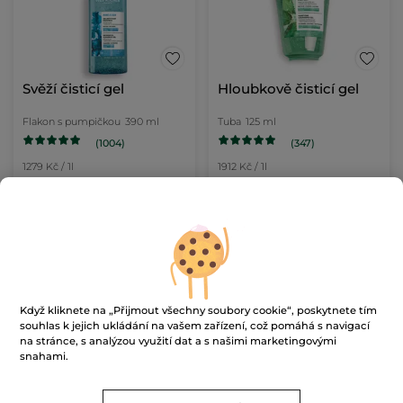
Svěží čisticí gel
Hloubkově čisticí gel
Flakon s pumpičkou
390 ml
Tuba
125 ml
(1004)
(347)
1279 Kč / 1l
1912 Kč / 1l
499.00 Kč
239.00 Kč
349.00 Kč
PŘIDAT DO
PŘIDAT DO
KOŠÍKU
KOŠÍKU
NOVINKA
Když kliknete na „Přijmout všechny soubory cookie“, poskytnete tím
souhlas k jejich ukládání na vašem zařízení, což pomáhá s navigací
na stránce, s analýzou využití dat a s našimi marketingovými
snahami.