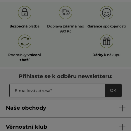
Bezpečná
platba
Doprava
zdarma
nad
Garance
spokojenosti
990 Kč
Podmínky
vrácení
Dárky
k nákupu
zboží
Přihlaste se k odběru newsletteru:
OK
Naše obchody
Naše obchody
Věrnostní klub
Franšízing