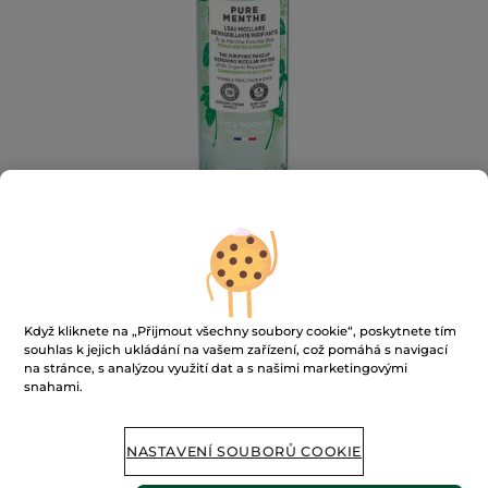
Čisticí micelární voda
Když kliknete na „Přijmout všechny soubory cookie“, poskytnete tím
souhlas k jejich ukládání na vašem zařízení, což pomáhá s navigací
Bezchybně odličuje a čistí pleť
na stránce, s analýzou využití dat a s našimi marketingovými
snahami.
★★★★★
★★★★★
PŘIDAT HODNOCENÍ
Žádná
hodnota
hodnocení
NASTAVENÍ SOUBORŮ COOKIE
pro
Napište mi, až bude k dispozici