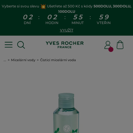
Vyberte si svou slevu
Ušetřete až 500 Kč s kódy
500DOLU, 300DOLU,
100DOLU
0
2
0
2
5
5
5
9
:
:
:
DNÍ
HODIN
MINUT
VTEŘIN
VYUŽÍT
...
Micelární vody
Čisticí micelární voda