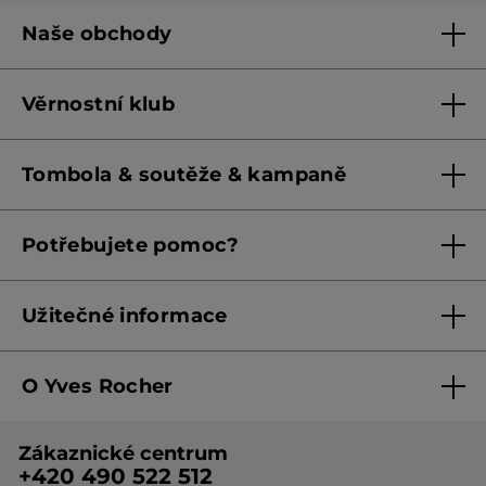
Naše obchody
Naše obchody
Věrnostní klub
Franšízing
Pravidla věrnostního klubu do 31. 5. 2026
Tombola & soutěže & kampaně
Pravidla věrnostního klubu od 1. 6. 2026
Podmínky soutěží Meta
Potřebujete pomoc?
Podmínky aktuálních nabídek
Kontaktujte nás
Užitečné informace
Obchodní podmínky
O Yves Rocher
Zásady ochrany osobních údajů
O nás
Směrnice o řešení oznámení
Zákaznické centrum
Botanická expertiza
Ceník produktů
+420 490 522 512