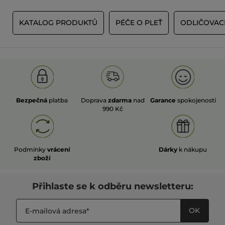
E
KATALOG PRODUKTŮ
PÉČE O PLEŤ
ODLIČOVACÍ 
Bezpečná
platba
Doprava
zdarma
nad
Garance
spokojenosti
990 Kč
Podmínky
vrácení
Dárky
k nákupu
zboží
Přihlaste se k odběru newsletteru:
OK