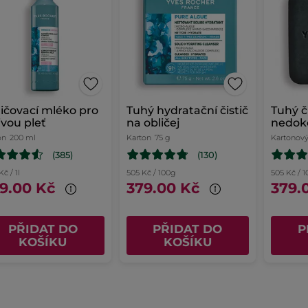
ičovací mléko pro
Tuhý hydratační čistič
Tuhý či
livou pleť
na obličej
nedok
on
200 ml
Karton
75 g
Kartonový
(385)
(130)
Kč / 1l
505 Kč / 100g
505 Kč / 
9.00 Kč
379.00 Kč
379.
PŘIDAT DO
PŘIDAT DO
P
KOŠÍKU
KOŠÍKU