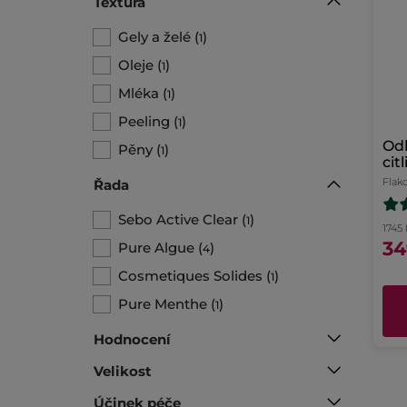
Textura
Gely a želé
(
)
1
Oleje
(
)
1
Mléka
(
)
1
Peeling
(
)
1
Odl
Pěny
(
)
1
cit
Flak
Řada
Sebo Active Clear
(
)
1
1745 
34
Pure Algue
(
)
4
Cosmetiques Solides
(
)
1
Pure Menthe
(
)
1
Hodnocení
Velikost
Účinek péče