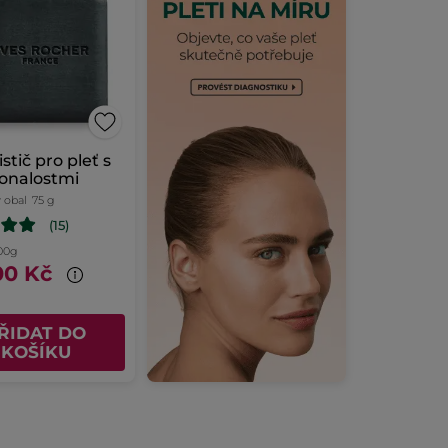
stič pro pleť s
onalostmi
 obal
75 g
(15)
100g
00 Kč
ŘIDAT DO
KOŠÍKU