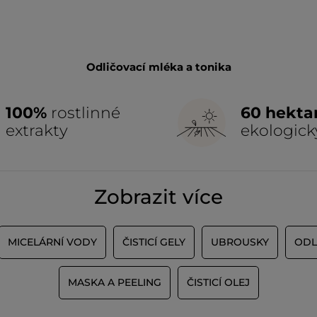
Odličovací mléka a tonika
100%
rostlinné
60 hekta
extrakty
ekologick
Zobrazit více
MICELÁRNÍ VODY
ČISTICÍ GELY
UBROUSKY
ODL
MASKA A PEELING
ČISTICÍ OLEJ