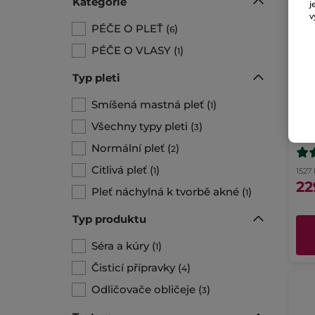
Kategorie
j
v
PÉČE O PLEŤ
(
)
6
PÉČE O VLASY
(
)
1
Typ pleti
Smíšená mastná pleť
(
)
1
Čis
Všechny typy pleti
(
)
3
Flak
Normální pleť
(
)
2
Citlivá pleť
(
)
1
1527 
22
Pleť náchylná k tvorbě akné
(
)
1
Typ produktu
Séra a kúry
(
)
1
Čisticí přípravky
(
)
4
Odličovače obličeje
(
)
3