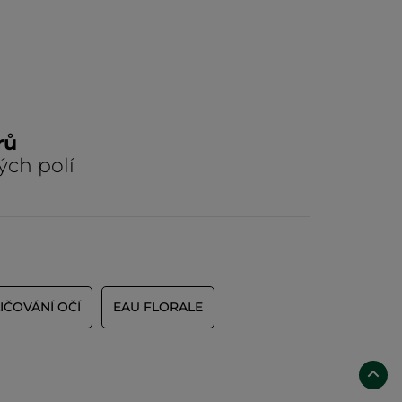
rů
ých polí
IČOVÁNÍ OČÍ
EAU FLORALE