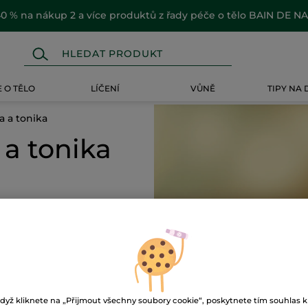
0 % na nákup 2 a více produktů z řady péče o tělo BAIN DE N
 O TĚLO
LÍČENÍ
VŮNĚ
TIPY NA
a a tonika
 a tonika
-28%
dyž kliknete na „Přijmout všechny soubory cookie“, poskytnete tím souhlas k