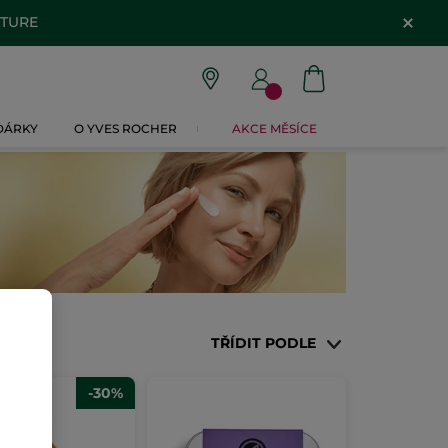
ATURE
 DÁRKY
O YVES ROCHER
AKCE MĚSÍCE
TŘÍDIT PODLE
-30%