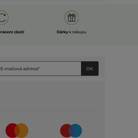
vrácení zboží
Dárky
k nákupu
OK