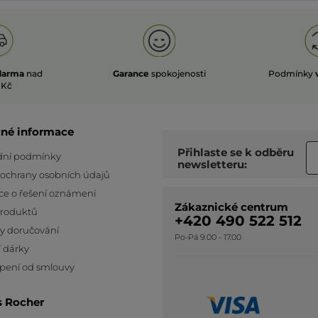
darma
nad
Garance
spokojenosti
Podmínky
 Kč
čné informace
Přihlaste se k odběru
ní podmínky
newsletteru:
 ochrany osobních údajů
ce o řešení oznámení
Zákaznické centrum
produktů
+420 490 522 512
y doručování
Po-Pá 9.00 - 17.00
 dárky
pení od smlouvy
s Rocher