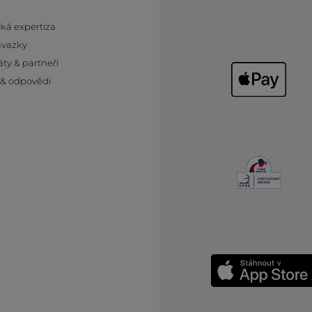
ká expertiza
ávazky
áty & partneři
 & odpovědi