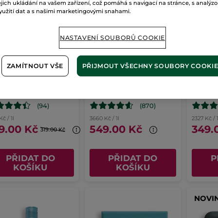
ejich ukládání na vašem zařízení, což pomáhá s navigací na stránce, s analýz
yužití dat a s našimi marketingovými snahami.
NASTAVENÍ SOUBORŮ COOKIE
ZAMÍTNOUT VŠE
PŘIJMOUT VŠECHNY SOUBORY COOKI
ticí tonikum
Hydratační odličovací
Zklidňu
želé
olej pr
on
150 ml
Tuba
150 ml
Flakon
15
(94)
(870)
Kč / 1l
3660 Kč / 1l
2327 Kč / 1
9.00 Kč
549.00 Kč
349.
319.00 Kč
PŘIDAT DO
PŘIDAT DO
P
KOŠÍKU
KOŠÍKU
NOVI