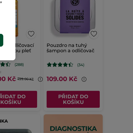
ou
E
jící odličovací
Pouzdro na tuhý
o citlivou pleť
šampon a odličovač
0 ml
(288)
(34)
l
00 Kč
109.00 Kč
499.00 Kč
ŘIDAT DO
PŘIDAT DO
KOŠÍKU
KOŠÍKU
NKA