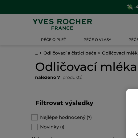
-4
PÉČE O PLEŤ
PÉČE O VLASY
PÉČE
...
Odličovací a čisticí péče
Odličovací mlék
Odličovací mléka
nalezeno 7
produktů
Filtrovat výsledky
Nejlépe hodnocený
(
)
7
Novinky
(
)
1
K