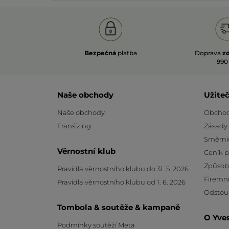
Bezpečná
platba
Doprava
z
990
Naše obchody
Užite
Naše obchody
Obchod
Franšízing
Zásady
Směrni
Věrnostní klub
Ceník 
Způsob
Pravidla věrnostního klubu do 31. 5. 2026
Firemní
Pravidla věrnostního klubu od 1. 6. 2026
Odstou
Tombola & soutěže & kampaně
O Yve
Podmínky soutěží Meta