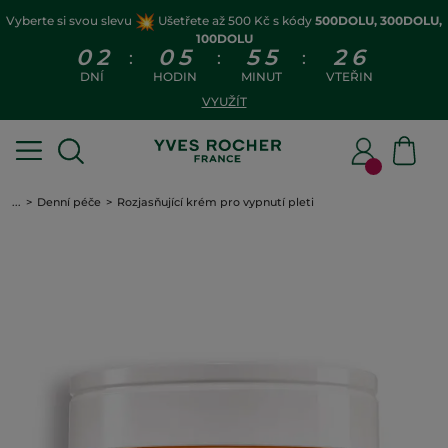
Vyberte si svou slevu
Ušetřete až 500 Kč s kódy
500DOLU, 300DOLU,
100DOLU
0
2
0
5
5
5
2
6
:
:
:
DNÍ
HODIN
MINUT
VTEŘIN
VYUŽÍT
...
Denní péče
Rozjasňující krém pro vypnutí pleti