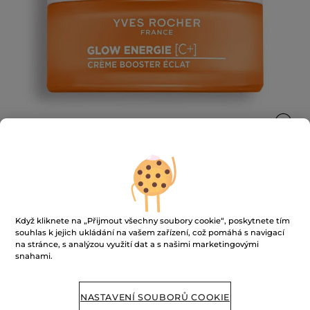
Rozjasňující krém pro vypnutí pleti
Když kliknete na „Přijmout všechny soubory cookie“, poskytnete tím
50 ml
souhlas k jejich ukládání na vašem zařízení, což pomáhá s navigací
na stránce, s analýzou využití dat a s našimi marketingovými
★★★★★
★★★★★
PŘIDAT HODNOCENÍ
snahami.
Žádná
hodnota
hodnocení
pro
NASTAVENÍ SOUBORŮ COOKIE
NENÍ SKLADEM