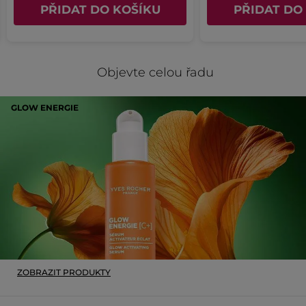
Víčko i obal vhoďte do tříděného odpadu na plasty.
PŘIDAT DO KOŠÍKU
PŘIDAT DO
Velikost:
Kelímek
Kód: F38137
Objevte celou řadu
GLOW ENERGIE
ZOBRAZIT PRODUKTY