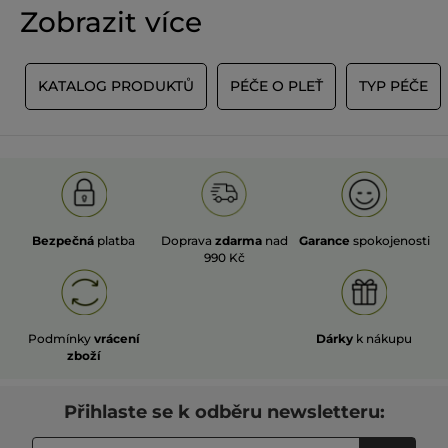
Zobrazit více
Y
KATALOG PRODUKTŮ
PÉČE O PLEŤ
TYP PÉČE
Bezpečná
platba
Doprava
zdarma
nad
Garance
spokojenosti
990 Kč
Podmínky
vrácení
Dárky
k nákupu
zboží
Přihlaste se k odběru newsletteru: