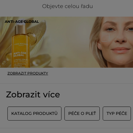
hodnota
★★★★★
★★★★★
Objevte celou řadu
pro
Žádná
hodnocení
hodnota
hodnocení
ANTI-AGE GLOBAL
PŘIDAT HODNOCENÍ
pro
ZOBRAZIT PRODUKTY
Zobrazit více
Y
KATALOG PRODUKTŮ
PÉČE O PLEŤ
TYP PÉČE