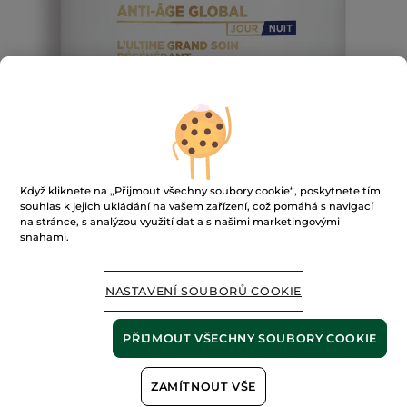
Když kliknete na „Přijmout všechny soubory cookie“, poskytnete tím
souhlas k jejich ukládání na vašem zařízení, což pomáhá s navigací
Vysoce regenerační péče na den a
na stránce, s analýzou využití dat a s našimi marketingovými
snahami.
noc
★★★★★
★★★★★
PŘIDAT HODNOCENÍ
NASTAVENÍ SOUBORŮ COOKIE
Žádná
hodnota
hodnocení
pro
PŘIJMOUT VŠECHNY SOUBORY COOKIE
NENÍ SKLADEM
ZAMÍTNOUT VŠE