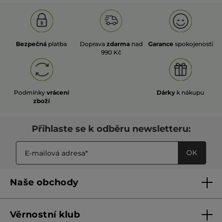
Bezpečná
platba
Doprava
zdarma
nad
Garance
spokojenosti
990 Kč
Podmínky
vrácení
Dárky
k nákupu
zboží
Přihlaste se k odběru newsletteru:
OK
Naše obchody
Naše obchody
Věrnostní klub
Franšízing