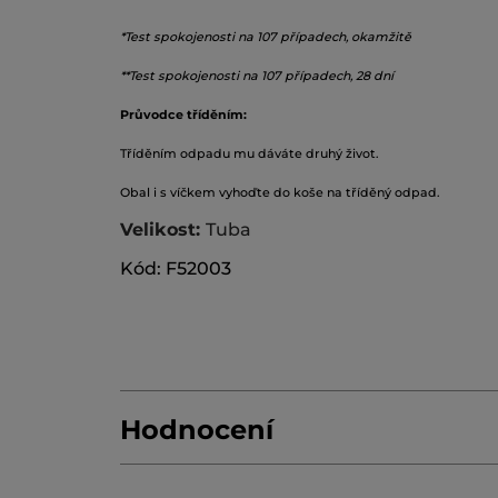
*Test spokojenosti na 107 případech, okamžitě
**Test spokojenosti na 107 případech, 28 dní
Průvodce tříděním:
Tříděním odpadu mu dáváte druhý život.
Obal i s víčkem vyhoďte do koše na tříděný odpad.
Velikost:
Tuba
Kód: F52003
Hodnocení
Buďte první, kdo napíše hodnocení!
Žádná