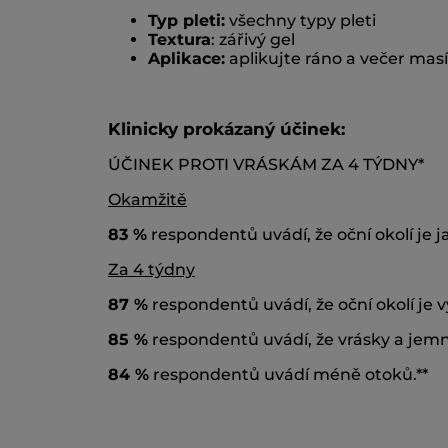
Typ pleti:
všechny typy pleti
Textura
: zářivý gel
Aplikace:
aplikujte ráno a večer mas
Klinicky prokázaný účinek:
ÚČINEK PROTI VRÁSKÁM ZA 4 TÝDNY*
Okamžitě
83 %
respondentů uvádí, že oční okolí je j
Za 4 týdny
87 %
respondentů uvádí, že oční okolí je v
85 %
respondentů uvádí, že vrásky a jemn
84 %
respondentů uvádí méně otoků.**