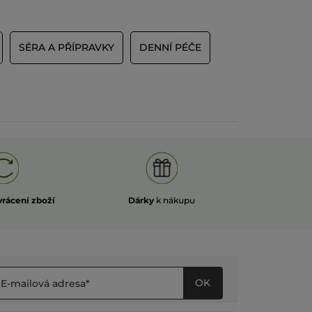
SÉRA A PŘÍPRAVKY
DENNÍ PÉČE
vrácení zboží
Dárky
k nákupu
OK