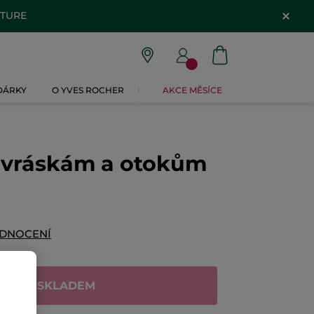
ATURE
 DÁRKY
O YVES ROCHER
AKCE MĚSÍCE
i vráskám a otokům
ODNOCENÍ
NENÍ SKLADEM