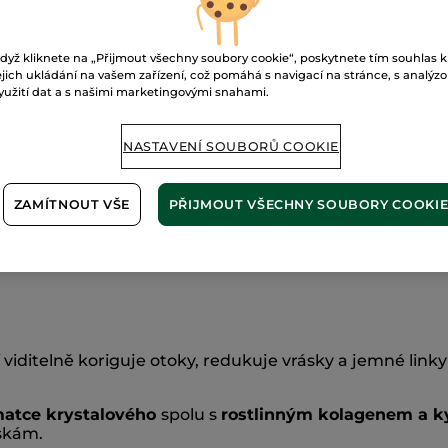
Zabezpečená 
dyž kliknete na „Přijmout všechny soubory cookie“, poskytnete tím souhlas k
ejich ukládání na vašem zařízení, což pomáhá s navigací na stránce, s analýz
Možnost vráce
yužití dat a s našimi marketingovými snahami.
Doprava zdarma 
ZJISTIT VÍCE
NASTAVENÍ SOUBORŮ COOKIE
ZAMÍTNOUT VŠE
PŘIJMOUT VŠECHNY SOUBORY COOKI
viditelně koriguje otoky, redukuje vrásky a jemné linky
atce krystalového
spolu s
rostlinným kolagenem a k
áskám.