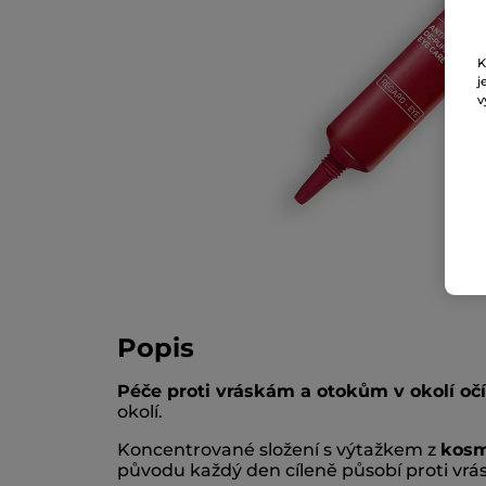
K
j
v
Popis
Péče proti vráskám a otokům v okolí očí
okolí.
Koncentrované složení s výtažkem z
kosm
původu každý den cíleně působí proti vr