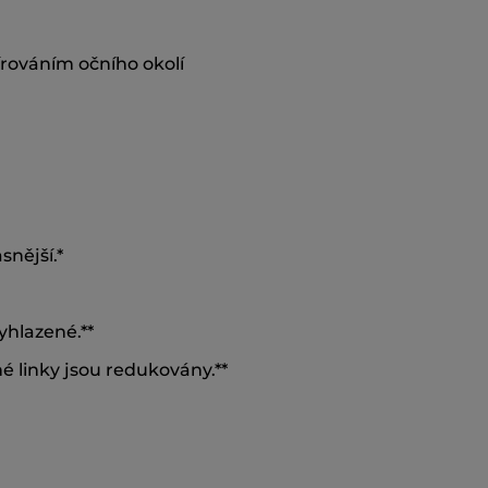
írováním očního okolí
asnější.*
yhlazené.**
é linky jsou redukovány.**