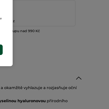
platba
ou
ní peněz
při nákupu nad 990 Kč
E
 a okamžitě vyhlazuje a rozjasňuje oční
yselinou hyaluronovou
přírodního