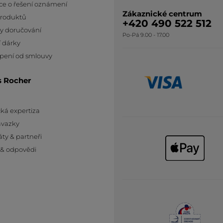
ce o řešení oznámení
Zákaznické centrum
produktů
+420 490 522 512
y doručování
Po-Pá 9.00 - 17.00
 dárky
pení od smlouvy
s Rocher
ká expertiza
ávazky
áty & partneři
 & odpovědi