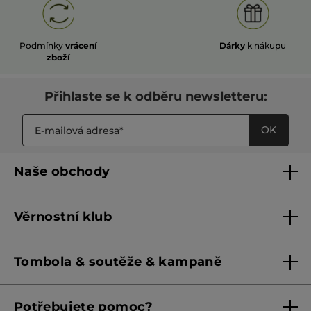
Podmínky
vrácení
Dárky
k nákupu
zboží
Přihlaste se k odběru newsletteru:
OK
Naše obchody
Naše obchody
Věrnostní klub
Franšízing
Pravidla věrnostního klubu do 31. 5. 2026
Tombola & soutěže & kampaně
Pravidla věrnostního klubu od 1. 6. 2026
Podmínky soutěží Meta
Potřebujete pomoc?