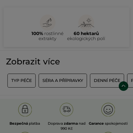
100%
rostlinné
60 hektarů
extrakty
ekologických polí
Zobrazit více
E
TYP PÉČE
SÉRA A PŘÍPRAVKY
DENNÍ PÉČE
Bezpečná
platba
Doprava
zdarma
nad
Garance
spokojenosti
990 Kč