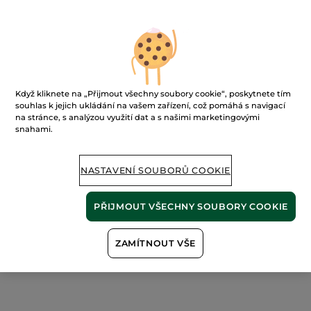
-30%
Když kliknete na „Přijmout všechny soubory cookie“, poskytnete tím
Vyhlazující hydratační
Rozjasňující peelingová
souhlas k jejich ukládání na vašem zařízení, což pomáhá s navigací
maska na den a noc
maska
na stránce, s analýzou využití dat a s našimi marketingovými
snahami.
Tuba
75 ml
Tuba
75 ml
(146)
(272)
4653 Kč / 1l
10653 Kč / 1l
NASTAVENÍ SOUBORŮ COOKIE
349.00 Kč
799.00 Kč
499.00 Kč
PŘIJMOUT VŠECHNY SOUBORY COOKIE
PŘIDAT DO
PŘIDAT DO
KOŠÍKU
KOŠÍKU
ZAMÍTNOUT VŠE