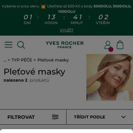
Vyberte si svou slevu
Ušetřete až 500 Kč s kódy
500DOLU, 300DOLU,
100DOLU
0
1
1
3
4
1
0
2
:
:
:
DNÍ
HODIN
MINUT
VTEŘIN
VYUŽÍT
...
TYP PÉČE
Pleťové masky
Pleťové masky
nalezeno 2
produktů
FILTROVAT
TŘÍDIT PODLE