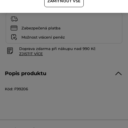
ZAMÍTNOUT VŠE
Zabezpečená platba
Možnost vrácení peněz
Doprava zdarma při nákupu nad 990 Kč
ZJISTIT VÍCE
Popis produktu
Kód: F99206