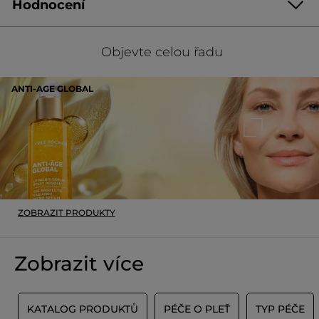
Hodnocení
Buďte první, kdo napíše hodnocení!
Žádná
hodnota
★★★★★
★★★★★
Objevte celou řadu
pro
Žádná
hodnocení
hodnota
hodnocení
ANTI-AGE GLOBAL
PŘIDAT HODNOCENÍ
pro
ZOBRAZIT PRODUKTY
Zobrazit více
Y
KATALOG PRODUKTŮ
PÉČE O PLEŤ
TYP PÉČE