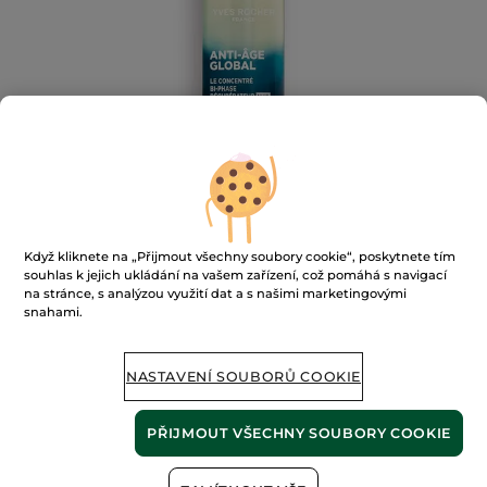
Když kliknete na „Přijmout všechny soubory cookie“, poskytnete tím
souhlas k jejich ukládání na vašem zařízení, což pomáhá s navigací
na stránce, s analýzou využití dat a s našimi marketingovými
snahami.
Dvoufázové regenerační sérum na
noc
NASTAVENÍ SOUBORŮ COOKIE
★★★★★
★★★★★
PŘIDAT HODNOCENÍ
Žádná
hodnota
PŘIJMOUT VŠECHNY SOUBORY COOKIE
hodnocení
pro
NENÍ SKLADEM