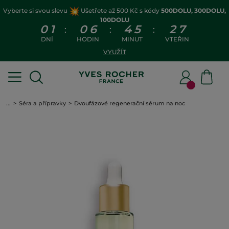
Vyberte si svou slevu
Ušetřete až 500 Kč s kódy
500DOLU, 300DOLU,
100DOLU
0
1
0
6
4
5
2
7
:
:
:
DNÍ
HODIN
MINUT
VTEŘIN
VYUŽÍT
...
Séra a přípravky
Dvoufázové regenerační sérum na noc