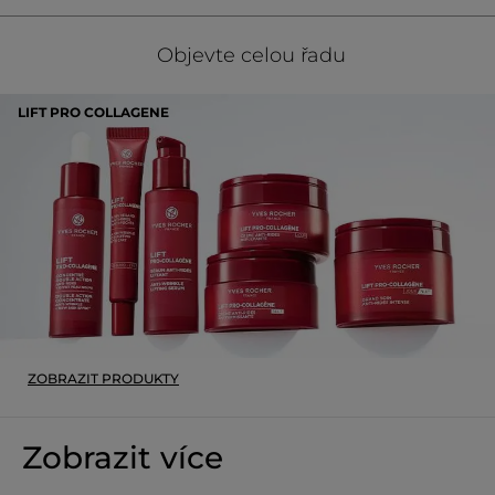
Buďte první, kdo napíše hodnocení!
Žádná
hodnota
★★★★★
★★★★★
Objevte celou řadu
pro
Žádná
hodnocení
hodnota
hodnocení
LIFT PRO COLLAGENE
PŘIDAT HODNOCENÍ
pro
ZOBRAZIT PRODUKTY
Zobrazit více