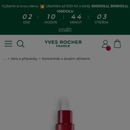
Vyberte si svou slevu
Ušetřete až 500 Kč s kódy
500DOLU, 300DOLU,
100DOLU
0
2
1
0
4
4
0
2
:
:
:
DNÍ
HODIN
MINUT
VTEŘIN
VYUŽÍT
...
Séra a přípravky
Koncentrát s dvojím účinkem