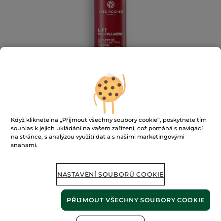
Když kliknete na „Přijmout všechny soubory cookie“, poskytnete tím
souhlas k jejich ukládání na vašem zařízení, což pomáhá s navigací
na stránce, s analýzou využití dat a s našimi marketingovými
snahami.
Koncentrát s dvojím účinkem
★★★★★
★★★★★
PŘIDAT HODNOCENÍ
NASTAVENÍ SOUBORŮ COOKIE
Žádná
hodnota
hodnocení
pro
PŘIJMOUT VŠECHNY SOUBORY COOKIE
NENÍ SKLADEM