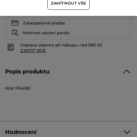
ZAMÍTNOUT VŠE
Zabezpečená platba
Možnost vrácení peněz
Doprava zdarma při nákupu nad 990 Kč
ZJISTIT VÍCE
Popis produktu
Kód: P54083
Hodnocení