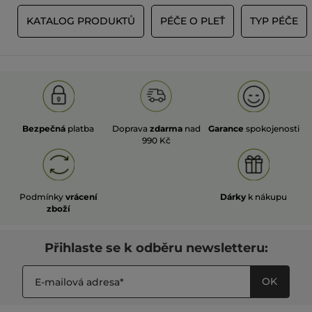
Y
KATALOG PRODUKTŮ
PÉČE O PLEŤ
TYP PÉČE
Bezpečná
platba
Doprava
zdarma
nad
Garance
spokojenosti
990 Kč
Podmínky
vrácení
Dárky
k nákupu
zboží
Přihlaste se k odběru newsletteru:
OK