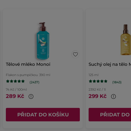
hodnocení
hodnota
hodnocení
PŘIDAT HODNOCENÍ
pro
Tělové mléko Monoï
Suchý olej na tělo
Flakon s pumpičkou
390 ml
125 ml
(2437)
(1843)
74 Kč / 100ml
2392 Kč / 1l
289 Kč
299 Kč
PŘIDAT DO KOŠÍKU
PŘIDAT DO