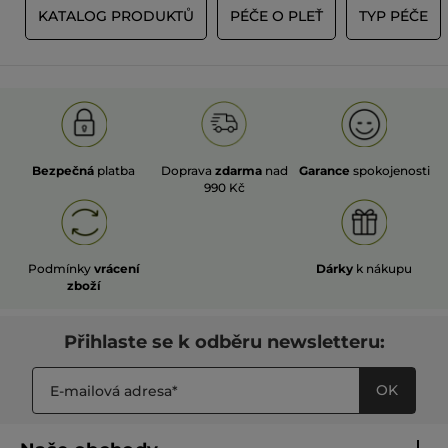
Y
KATALOG PRODUKTŮ
PÉČE O PLEŤ
TYP PÉČE
Bezpečná
platba
Doprava
zdarma
nad
Garance
spokojenosti
990 Kč
Podmínky
vrácení
Dárky
k nákupu
zboží
Přihlaste se k odběru newsletteru:
OK