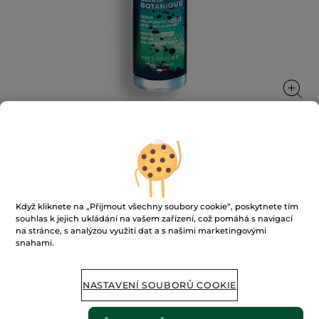
Regenerační sérum na noc s efektem
melatoninu
Když kliknete na „Přijmout všechny soubory cookie“, poskytnete tím
★★★★★
★★★★★
PŘIDAT HODNOCENÍ
souhlas k jejich ukládání na vašem zařízení, což pomáhá s navigací
na stránce, s analýzou využití dat a s našimi marketingovými
Žádná
hodnota
snahami.
hodnocení
pro
Napište mi, až bude k dispozici
NASTAVENÍ SOUBORŮ COOKIE