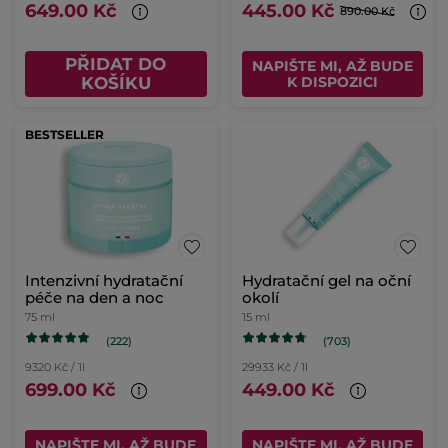
649.00 Kč
445.00 Kč
890.00 Kč
PŘIDAT DO
NAPIŠTE MI, AŽ BUDE
KOŠÍKU
K DISPOZICI
BESTSELLER
Intenzivní hydratační
Hydratační gel na oční
péče na den a noc
okolí
75 ml
15 ml
(222)
(703)
9320 Kč / 1l
29933 Kč / 1l
699.00 Kč
449.00 Kč
NAPIŠTE MI, AŽ BUDE
NAPIŠTE MI, AŽ BUDE