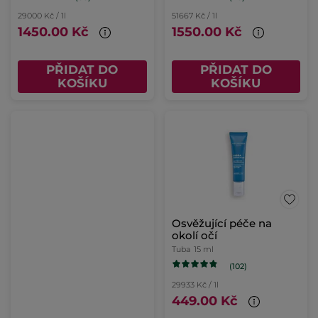
29000 Kč / 1l
51667 Kč / 1l
1450.00 Kč
1550.00 Kč
PŘIDAT DO
PŘIDAT DO
KOŠÍKU
KOŠÍKU
Osvěžující péče na
okolí očí
Tuba
15 ml
(102)
29933 Kč / 1l
449.00 Kč