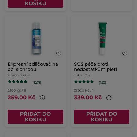
KOŠÍKU
Expresní odličovač na
SOS péče proti
oči s chrpou
nedostatkům pleti
Flakon
100 ml
Tuba
10 ml
(1271)
(153)
2590 Kč / 1l
33900 Kč / 1l
259.00 Kč
339.00 Kč
PŘIDAT DO
PŘIDAT DO
KOŠÍKU
KOŠÍKU