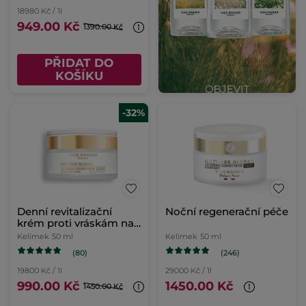
18980 Kč / 1l
949.00 Kč
1390.00 Kč
PŘIDAT DO
KOŠÍKU
-32%
Denní revitalizační
Noční regenerační péče
krém proti vráskám na
suchou pleť
Kelímek
50 ml
Kelímek
50 ml
(80)
(246)
19800 Kč / 1l
29000 Kč / 1l
990.00 Kč
1450.00 Kč
1450.00 Kč