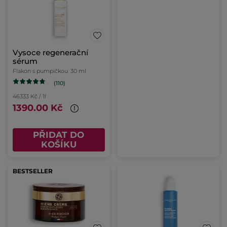
Vysoce regenerační
sérum
Flakon s pumpičkou
30 ml
(110)
46333 Kč / 1l
1390.00 Kč
PŘIDAT DO
KOŠÍKU
BESTSELLER