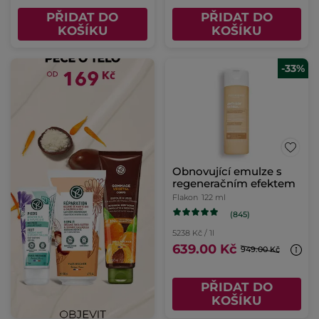
PŘIDAT DO
PŘIDAT DO
KOŠÍKU
KOŠÍKU
-33%
Obnovující emulze s
regeneračním efektem
Flakon
122 ml
(845)
5238 Kč / 1l
639.00 Kč
949.00 Kč
PŘIDAT DO
KOŠÍKU