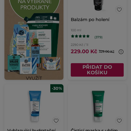
Balzám po holení
100 ml
(379)
2290 Kč / 1l
229.00 Kč
329.00 Kč
PŘIDAT DO
KOŠÍKU
-30%
Vyhlazující hydratační
Čisticí maska s uhlím