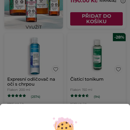
1190.00 Kč
1690.00 Kč
PŘIDAT DO
KOŠÍKU
-28%
Expresní odličovač na
Čisticí tonikum
oči s chrpou
Flakon
200 ml
Flakon
150 ml
(2574)
(94)
1795 Kč / 1l
1527 Kč / 1l
359.00 Kč
229.00 Kč
319.00 Kč
PŘIDAT DO
PŘIDAT DO