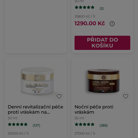
50 ml
(2)
25800 Kč / 1l
1290.00 Kč
PŘIDAT DO
KOŠÍKU
Denní revitalizační péče
Noční péče proti
proti vráskám na
vráskám
suchou pleť
50 ml
50 ml
(127)
(385)
29000 Kč / 1l
27000 Kč / 1l