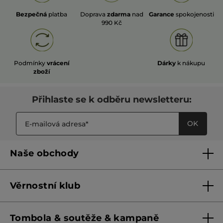
Bezpečná
platba
Doprava
zdarma
nad
Garance
spokojenosti
990 Kč
Podmínky
vrácení
Dárky
k nákupu
zboží
Přihlaste se k odběru newsletteru:
OK
Naše obchody
Naše obchody
Věrnostní klub
Franšízing
Pravidla věrnostního klubu do 31. 5. 2026
Tombola & soutěže & kampaně
Pravidla věrnostního klubu od 1. 6. 2026