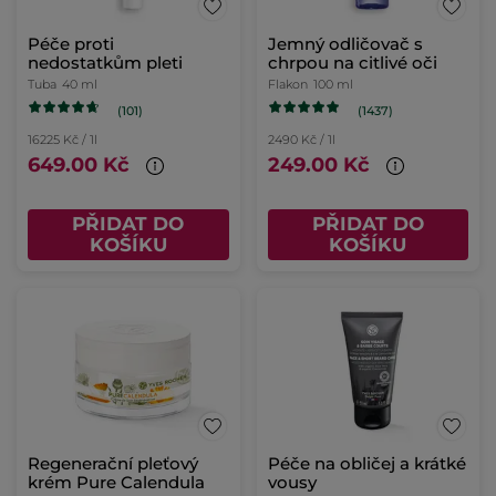
Péče proti
Jemný odličovač s
nedostatkům pleti
chrpou na citlivé oči
Tuba
40 ml
Flakon
100 ml
(101)
(1437)
16225 Kč / 1l
2490 Kč / 1l
649.00 Kč
249.00 Kč
PŘIDAT DO
PŘIDAT DO
KOŠÍKU
KOŠÍKU
Regenerační pleťový
Péče na obličej a krátké
krém Pure Calendula
vousy