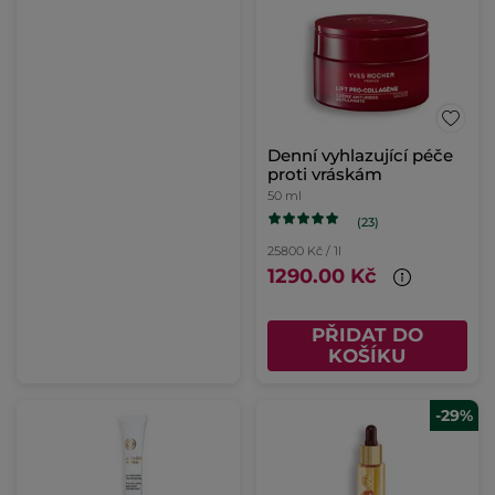
Denní vyhlazující péče
proti vráskám
50 ml
(23)
25800 Kč / 1l
1290.00 Kč
PŘIDAT DO
KOŠÍKU
-29%