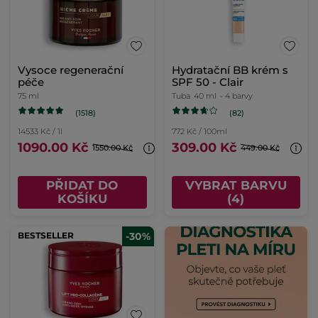
Vysoce regenerační
Hydratační BB krém s
péče
SPF 50 - Clair
75 ml
Tuba
40 ml
- 4 barvy
(1518)
(82)
14533 Kč / 1l
772 Kč / 100ml
1090.00 Kč
309.00 Kč
1550.00 Kč
449.00 Kč
PŘIDAT DO
VYBRAT BARVU
KOŠÍKU
(4)
BESTSELLER
-30%