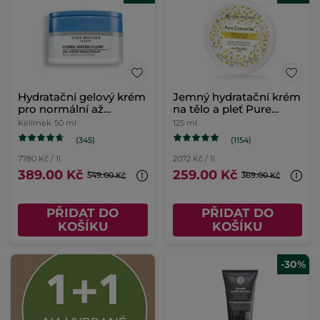
Hydratační gelový krém
Jemný hydratační krém
pro normální až
na tělo a pleť Pure
smíšenou pleť
Camomille
Kelímek
50 ml
125 ml
(345)
(1154)
7780 Kč / 1l
2072 Kč / 1l
389.00 Kč
259.00 Kč
549.00 Kč
369.00 Kč
PŘIDAT DO
PŘIDAT DO
KOŠÍKU
KOŠÍKU
-30%