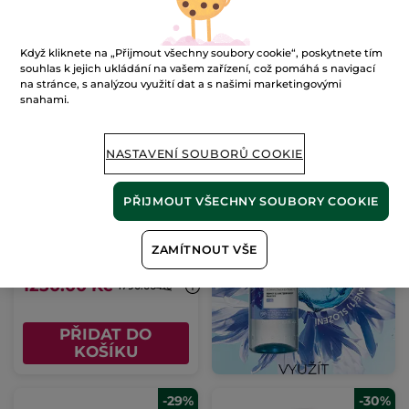
KOŠÍKU
KOŠÍKU
-30%
Když kliknete na „Přijmout všechny soubory cookie“, poskytnete tím
souhlas k jejich ukládání na vašem zařízení, což pomáhá s navigací
na stránce, s analýzou využití dat a s našimi marketingovými
snahami.
NASTAVENÍ SOUBORŮ COOKIE
Rozjasňující sérum s
mikroperličkami
PŘIJMOUT VŠECHNY SOUBORY COOKIE
Flakon s pumpičkou
30 ml
(725)
ZAMÍTNOUT VŠE
41667 Kč / 1l
1250.00 Kč
1790.00 Kč
PŘIDAT DO
KOŠÍKU
-29%
-30%