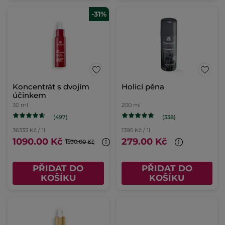
-31%
Koncentrát s dvojím
Holicí pěna
účinkem
30 ml
200 ml
(497)
(338)
36333 Kč / 1l
1395 Kč / 1l
1090.00 Kč
279.00 Kč
1590.00 Kč
PŘIDAT DO
PŘIDAT DO
KOŠÍKU
KOŠÍKU