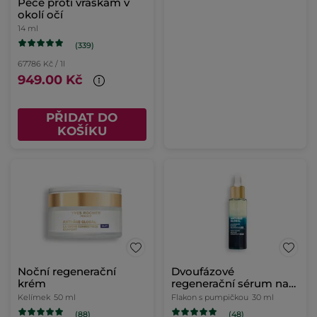
Péče proti vráskám v
okolí očí
14 ml
(339)
67786 Kč / 1l
949.00 Kč
PŘIDAT DO
KOŠÍKU
Noční regenerační
Dvoufázové
krém
regenerační sérum na
noc
Kelímek
50 ml
Flakon s pumpičkou
30 ml
(88)
(48)