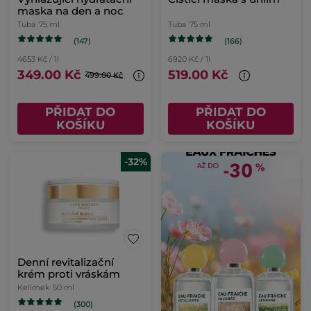
maska na den a noc
Tuba
75 ml
Tuba
75 ml
(147)
(166)
4653 Kč / 1l
6920 Kč / 1l
349.00 Kč
519.00 Kč
499.00 Kč
PŘIDAT DO
PŘIDAT DO
KOŠÍKU
KOŠÍKU
-32%
Denní revitalizační
krém proti vráskám
Kelímek
50 ml
(300)