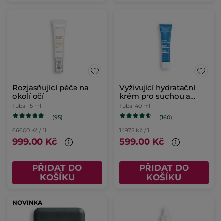
Rozjasňující péče na
Vyživující hydratační
okolí očí
krém pro suchou a
citlivou pleť
Tuba
15 ml
Tuba
40 ml
(95)
(160)
66600 Kč / 1l
14975 Kč / 1l
999.00 Kč
599.00 Kč
PŘIDAT DO
PŘIDAT DO
KOŠÍKU
KOŠÍKU
NOVINKA