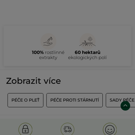
100%
rostlinné
60 hektarů
extrakty
ekologických polí
Zobrazit více
E
PÉČE O PLEŤ
PÉČE PROTI STÁRNUTÍ
SADY PÉČE