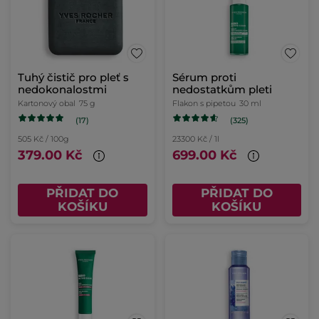
Tuhý čistič pro pleť s
Sérum proti
nedokonalostmi
nedostatkům pleti
Kartonový obal
75 g
Flakon s pipetou
30 ml
(17)
(325)
505 Kč / 100g
23300 Kč / 1l
379.00 Kč
699.00 Kč
PŘIDAT DO
PŘIDAT DO
KOŠÍKU
KOŠÍKU