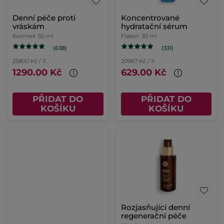
Denní péče proti
Koncentrované
vráskám
hydratační sérum
Kelímek
50 ml
Flakon
30 ml
(638)
(331)
25800 Kč / 1l
20967 Kč / 1l
1290.00 Kč
629.00 Kč
PŘIDAT DO
PŘIDAT DO
KOŠÍKU
KOŠÍKU
Rozjasňující denní
regenerační péče