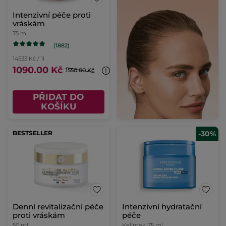
Intenzivní péče proti
vráskám
75 ml
(1882)
14533 Kč / 1l
1090.00 Kč
1550.00 Kč
PŘIDAT DO
KOŠÍKU
BESTSELLER
-30%
Denní revitalizační péče
Intenzivní hydratační
proti vráskám
péče
50 ml
Kelímek
75 ml