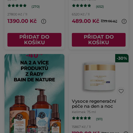
(270)
(652)
27800 Kč / 1l
6520 Kč / 1l
1390.00 Kč
489.00 Kč
699.00 Kč
PŘIDAT DO
PŘIDAT DO
KOŠÍKU
KOŠÍKU
-30%
Vysoce regenerační
péče na den a noc
Kelímek
75 ml
(911)
15867 Kč / 1l