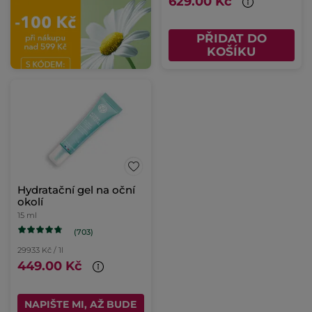
629.00 Kč
PŘIDAT DO
KOŠÍKU
Hydratační gel na oční
okolí
15 ml
(703)
29933 Kč / 1l
449.00 Kč
NAPIŠTE MI, AŽ BUDE