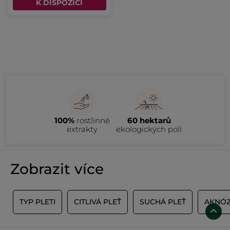
K DISPOZICI
100%
rostlinné
60 hektarů
extrakty
ekologických polí
Zobrazit více
Ť
TYP PLETI
CITLIVÁ PLEŤ
SUCHÁ PLEŤ
AKNÓZ