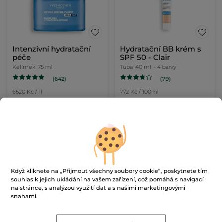
Intenzivní hydratační
Hydratační BB krém s
péče
SPF 50 - Clair
Kelímek
75 ml
Tuba
40 ml
- 4 barvy
(642)
(79)
6520 Kč / 1l
772 Kč / 100ml
489.00 Kč
309.00 Kč
699.00 Kč
449.00 Kč
PŘIDAT DO
VYBRAT BARVU
KOŠÍKU
(4)
-29%
Když kliknete na „Přijmout všechny soubory cookie“, poskytnete tím
souhlas k jejich ukládání na vašem zařízení, což pomáhá s navigací
na stránce, s analýzou využití dat a s našimi marketingovými
snahami.