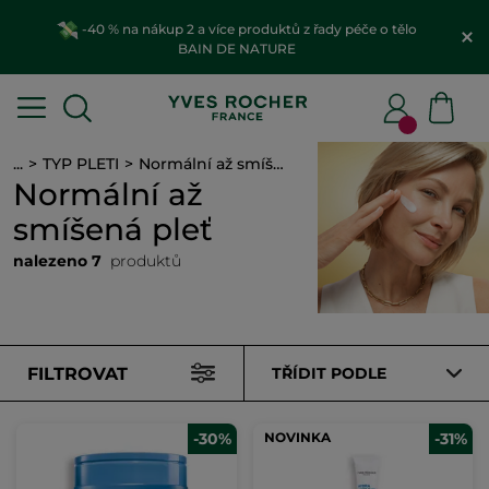
-40 % na nákup 2 a více produktů z řady péče o tělo
BAIN DE NATURE
...
TYP PLETI
Normální až smíšená pleť
Normální až
smíšená pleť
nalezeno 7
produktů
FILTROVAT
TŘÍDIT PODLE
-30%
NOVINKA
-31%