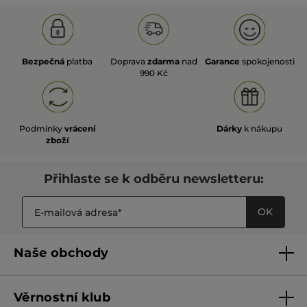
Bezpečná
platba
Doprava
zdarma
nad
Garance
spokojenosti
990 Kč
Podmínky
vrácení
Dárky
k nákupu
zboží
Přihlaste se k odběru newsletteru:
OK
Naše obchody
Naše obchody
Věrnostní klub
Franšízing