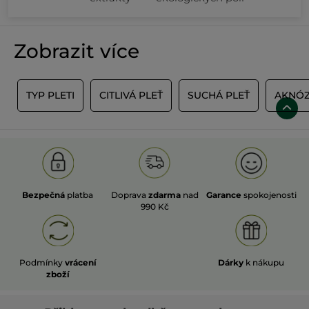
Zobrazit více
Ť
TYP PLETI
CITLIVÁ PLEŤ
SUCHÁ PLEŤ
AKNÓZ
Bezpečná
platba
Doprava
zdarma
nad
Garance
spokojenosti
990 Kč
Podmínky
vrácení
Dárky
k nákupu
zboží