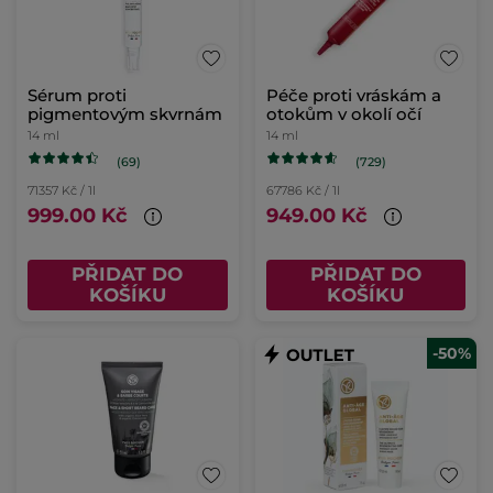
Sérum proti
Péče proti vráskám a
pigmentovým skvrnám
otokům v okolí očí
14 ml
14 ml
(69)
(729)
71357 Kč / 1l
67786 Kč / 1l
999.00 Kč
949.00 Kč
PŘIDAT DO
PŘIDAT DO
KOŠÍKU
KOŠÍKU
-50%