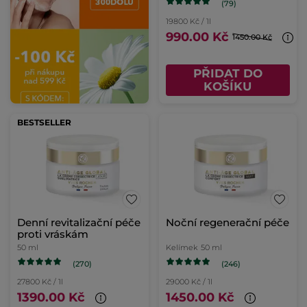
(79)
19800 Kč / 1l
990.00 Kč
1450.00 Kč
PŘIDAT DO
KOŠÍKU
BESTSELLER
Denní revitalizační péče
Noční regenerační péče
proti vráskám
50 ml
Kelímek
50 ml
(270)
(246)
27800 Kč / 1l
29000 Kč / 1l
1390.00 Kč
1450.00 Kč