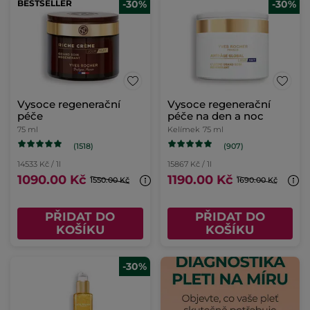
BESTSELLER
-30%
-30%
Vysoce regenerační
Vysoce regenerační
péče
péče na den a noc
75 ml
Kelímek
75 ml
(1518)
(907)
14533 Kč / 1l
15867 Kč / 1l
1090.00 Kč
1190.00 Kč
1550.00 Kč
1690.00 Kč
PŘIDAT DO
PŘIDAT DO
KOŠÍKU
KOŠÍKU
-30%