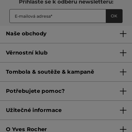
Přihlaste se k odběru newsletteru:
OK
Naše obchody
Naše obchody
Věrnostní klub
Franšízing
Pravidla věrnostního klubu do 31. 5. 2026
Tombola & soutěže & kampaně
Pravidla věrnostního klubu od 1. 6. 2026
Podmínky soutěží Meta
Potřebujete pomoc?
Podmínky aktuálních nabídek
Kontaktujte nás
Užitečné informace
Obchodní podmínky
O Yves Rocher