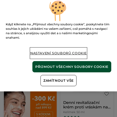
Intenzivní péče proti
Denní revitalizační
vráskám
krém proti vráskám
75 ml
Kelímek
50 ml
(1880)
(299)
Když kliknete na „Přijmout všechny soubory cookie“, poskytnete tím
14533 Kč / 1l
18980 Kč / 1l
souhlas k jejich ukládání na vašem zařízení, což pomáhá s navigací
1090.00 Kč
949.00 Kč
1550.00 Kč
1390.00 Kč
na stránce, s analýzou využití dat a s našimi marketingovými
snahami.
PŘIDAT DO
PŘIDAT DO
KOŠÍKU
KOŠÍKU
NASTAVENÍ SOUBORŮ COOKIE
-32%
PŘIJMOUT VŠECHNY SOUBORY COOKIE
ZAMÍTNOUT VŠE
Denní revitalizační
krém proti vráskám na
suchou pleť
Kelímek
50 ml