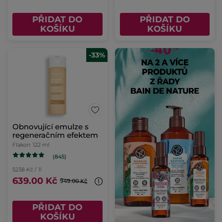
PŘIDAT DO
PŘIDAT DO
KOŠÍKU
KOŠÍKU
-33%
Obnovující emulze s
regeneračním efektem
Flakon
122 ml
(845)
5238 Kč / 1l
639.00 Kč
949.00 Kč
PŘIDAT DO
KOŠÍKU