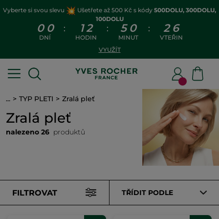
Vyberte si svou slevu
Ušetřete až 500 Kč s kódy
500DOLU, 300DOLU,
100DOLU
0
0
1
2
5
0
2
5
:
:
:
DNÍ
HODIN
MINUT
VTEŘIN
VYUŽÍT
...
TYP PLETI
Zralá pleť
Zralá pleť
nalezeno 26
produktů
FILTROVAT
TŘÍDIT PODLE