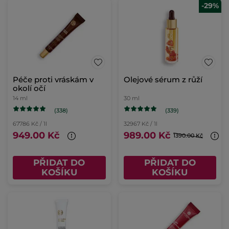
-29%
Péče proti vráskám v
Olejové sérum z růží
okolí očí
14 ml
30 ml
(338)
(339)
67786 Kč / 1l
32967 Kč / 1l
949.00 Kč
989.00 Kč
1390.00 Kč
PŘIDAT DO
PŘIDAT DO
KOŠÍKU
KOŠÍKU