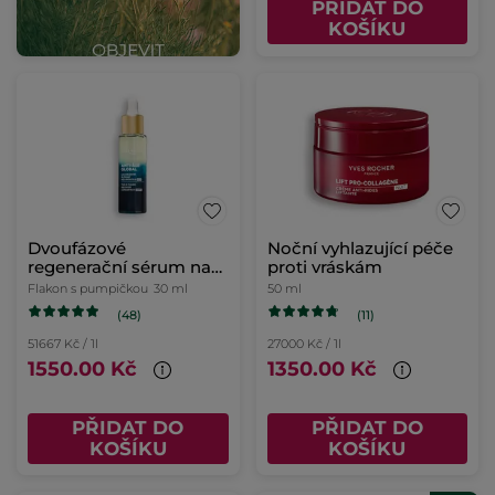
PŘIDAT DO
KOŠÍKU
Dvoufázové
Noční vyhlazující péče
regenerační sérum na
proti vráskám
noc
Flakon s pumpičkou
30 ml
50 ml
(48)
(11)
51667 Kč / 1l
27000 Kč / 1l
1550.00 Kč
1350.00 Kč
PŘIDAT DO
PŘIDAT DO
KOŠÍKU
KOŠÍKU