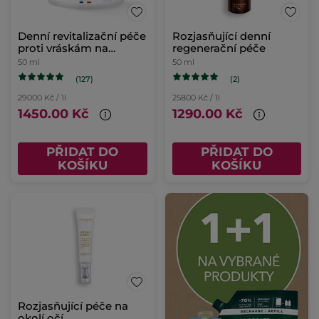
Denní revitalizační péče
Rozjasňující denní
proti vráskám na
regenerační péče
suchou pleť
50 ml
50 ml
(127)
(2)
29000 Kč / 1l
25800 Kč / 1l
1450.00 Kč
1290.00 Kč
PŘIDAT DO
PŘIDAT DO
KOŠÍKU
KOŠÍKU
Rozjasňující péče na
okolí očí