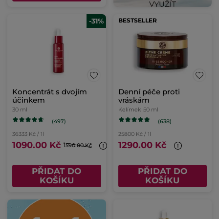
-31%
BESTSELLER
Koncentrát s dvojím
Denní péče proti
účinkem
vráskám
30 ml
Kelímek
50 ml
(497)
(638)
36333 Kč / 1l
25800 Kč / 1l
1090.00 Kč
1290.00 Kč
1590.00 Kč
PŘIDAT DO
PŘIDAT DO
KOŠÍKU
KOŠÍKU