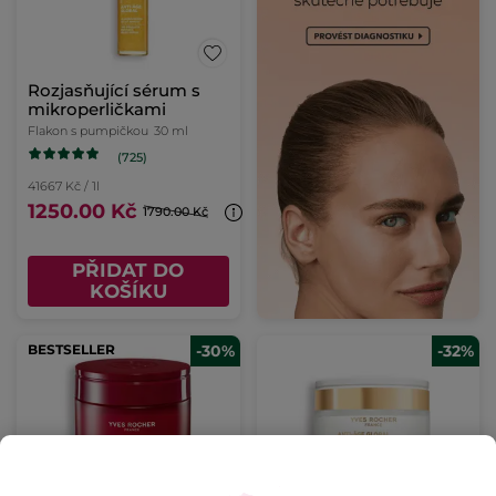
Rozjasňující sérum s
mikroperličkami
Flakon s pumpičkou
30 ml
(725)
41667 Kč / 1l
1250.00 Kč
1790.00 Kč
PŘIDAT DO
KOŠÍKU
BESTSELLER
-30%
-32%