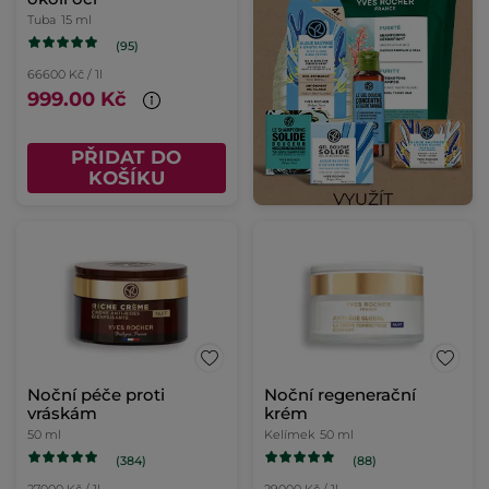
Tuba
15 ml
(95)
66600 Kč / 1l
999.00 Kč
PŘIDAT DO
KOŠÍKU
Noční péče proti
Noční regenerační
vráskám
krém
50 ml
Kelímek
50 ml
(384)
(88)
27000 Kč / 1l
29000 Kč / 1l