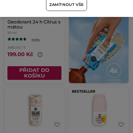
ZAMÍTNOUT VŠE
Deodorant 24 h Citrus s
mátou
50 ml
(929)
3980 Kč / 1l
199.00 Kč
PŘIDAT DO
KOŠÍKU
BESTSELLER