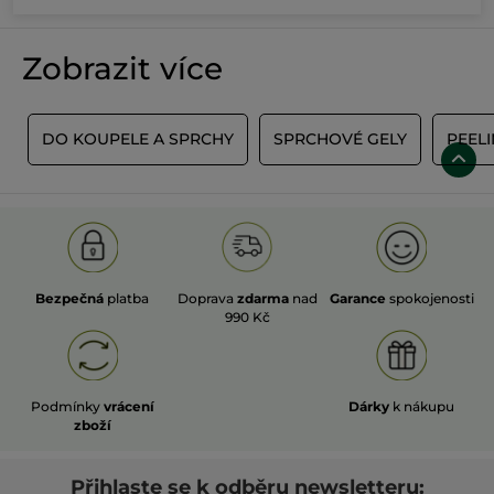
Zobrazit více
Ů
DO KOUPELE A SPRCHY
SPRCHOVÉ GELY
PEEL
Bezpečná
platba
Doprava
zdarma
nad
Garance
spokojenosti
990 Kč
Podmínky
vrácení
Dárky
k nákupu
zboží
Přihlaste se k odběru newsletteru: