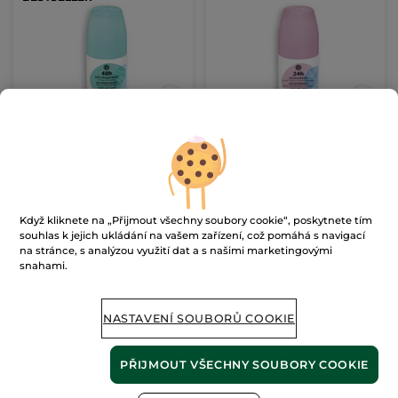
Antiperspirant 48 h s
Deodorant 24 h s vůní
řasou z Bretaně
bavlny
50 ml
50 ml
(771)
(1018)
4180 Kč / 1l
3980 Kč / 1l
Když kliknete na „Přijmout všechny soubory cookie“, poskytnete tím
209.00 Kč
199.00 Kč
souhlas k jejich ukládání na vašem zařízení, což pomáhá s navigací
na stránce, s analýzou využití dat a s našimi marketingovými
snahami.
PŘIDAT DO
PŘIDAT DO
KOŠÍKU
KOŠÍKU
NASTAVENÍ SOUBORŮ COOKIE
PŘIJMOUT VŠECHNY SOUBORY COOKIE