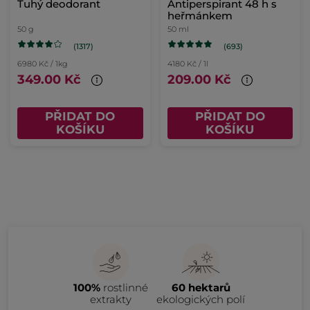
Tuhý deodorant
Antiperspirant 48 h s
heřmánkem
50 g
50 ml
(1317)
(693)
6980 Kč / 1kg
4180 Kč / 1l
349.00 Kč
209.00 Kč
PŘIDAT DO
PŘIDAT DO
KOŠÍKU
KOŠÍKU
100%
rostlinné
60 hektarů
extrakty
ekologických polí