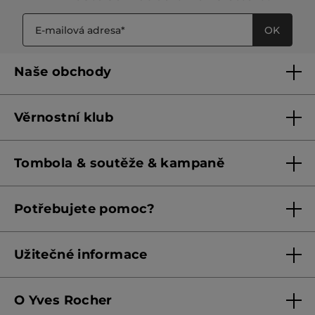
OK
Naše obchody
Naše obchody
Věrnostní klub
Franšízing
Pravidla věrnostního klubu do 31. 5. 2026
Tombola & soutěže & kampaně
Pravidla věrnostního klubu od 1. 6. 2026
Podmínky soutěží Meta
Potřebujete pomoc?
Podmínky aktuálních nabídek
Kontaktujte nás
Užitečné informace
Obchodní podmínky
O Yves Rocher
Zásady ochrany osobních údajů