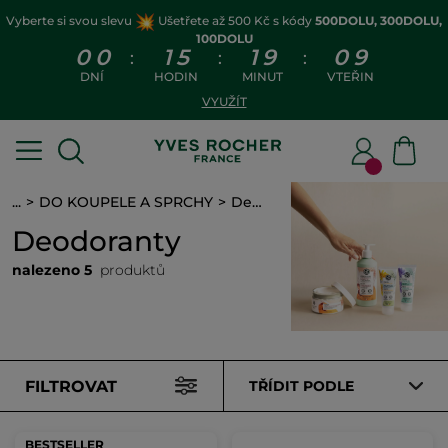
Vyberte si svou slevu
Ušetřete až 500 Kč s kódy
500DOLU, 300DOLU,
100DOLU
0
0
1
5
1
9
0
8
:
:
:
DNÍ
HODIN
MINUT
VTEŘIN
VYUŽÍT
...
DO KOUPELE A SPRCHY
Deodoranty
Deodoranty
nalezeno 5
produktů
FILTROVAT
TŘÍDIT PODLE
BESTSELLER