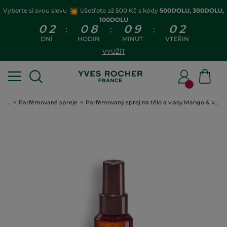
Vyberte si svou slevu
Ušetřete až 500 Kč s kódy
500DOLU, 300DOLU,
100DOLU
0
2
0
8
0
9
0
2
:
:
:
DNÍ
HODIN
MINUT
VTEŘIN
VYUŽÍT
...
Parfémované spreje
Parfémovaný sprej na tělo a vlasy Mango & koriandr