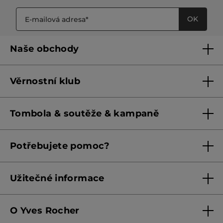
OK
Naše obchody
Naše obchody
Věrnostní klub
Franšízing
Pravidla věrnostního klubu do 31. 5. 2026
Tombola & soutěže & kampaně
Pravidla věrnostního klubu od 1. 6. 2026
Podmínky soutěží Meta
Potřebujete pomoc?
Podmínky aktuálních nabídek
Kontaktujte nás
Užitečné informace
Obchodní podmínky
O Yves Rocher
Zásady ochrany osobních údajů