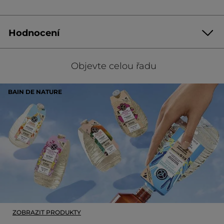
Hodnocení
Buďte první, kdo napíše hodnocení!
Žádná
hodnota
★★★★★
★★★★★
Objevte celou řadu
pro
Žádná
hodnocení
hodnota
hodnocení
BAIN DE NATURE
PŘIDAT HODNOCENÍ
pro
ZOBRAZIT PRODUKTY