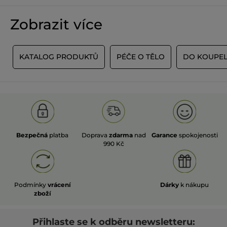
Zobrazit více
E
KATALOG PRODUKTŮ
PÉČE O TĚLO
DO KOUPEL
Bezpečná
platba
Doprava
zdarma
nad
Garance
spokojenosti
990 Kč
Podmínky
vrácení
Dárky
k nákupu
zboží
Přihlaste se k odběru newsletteru: