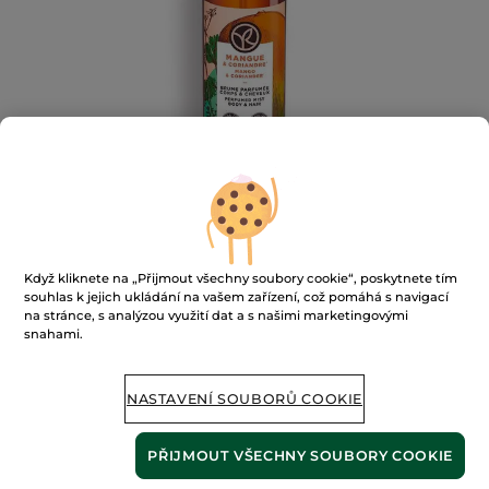
Když kliknete na „Přijmout všechny soubory cookie“, poskytnete tím
souhlas k jejich ukládání na vašem zařízení, což pomáhá s navigací
na stránce, s analýzou využití dat a s našimi marketingovými
Parfémovaný sprej na tělo a vlasy
snahami.
Mango & koriandr
100 ml
NASTAVENÍ SOUBORŮ COOKIE
★★★★★
★★★★★
PŘIDAT HODNOCENÍ
Žádná
hodnota
PŘIJMOUT VŠECHNY SOUBORY COOKIE
hodnocení
pro