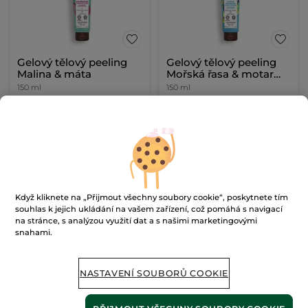
Gelový tělový peeling
Gelový tělový peeling
Malina & máta
Mořská řasa & motar
přímořský
150 ml
150 ml
(122)
(283)
1927 Kč / 1l
1927 Kč / 1l
289.00 Kč
289.00 Kč
PŘIDAT DO
PŘIDAT DO
KOŠÍKU
KOŠÍKU
Když kliknete na „Přijmout všechny soubory cookie“, poskytnete tím
souhlas k jejich ukládání na vašem zařízení, což pomáhá s navigací
na stránce, s analýzou využití dat a s našimi marketingovými
snahami.
NASTAVENÍ SOUBORŮ COOKIE