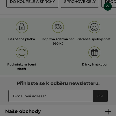
Ů
DO KOUPELE A SPRCHY
SPRCHOVÉ GELY
DEOD
Bezpečná
platba
Doprava
zdarma
nad
Garance
spokojenosti
990 Kč
Podmínky
vrácení
Dárky
k nákupu
zboží
Přihlaste se k odběru newsletteru:
OK
Naše obchody