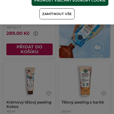
PŘIJMOUT VŠECHNY SOUBORY COOKIE
Tělový peeling Argan &
bio růže z Maroka
ZAMÍTNOUT VŠE
150 ml
(415)
1927 Kč / 1l
289.00 Kč
PŘIDAT DO
KOŠÍKU
Krémový tělový peeling
Tělový peeling s karité
Kokos
150 ml
250 ml