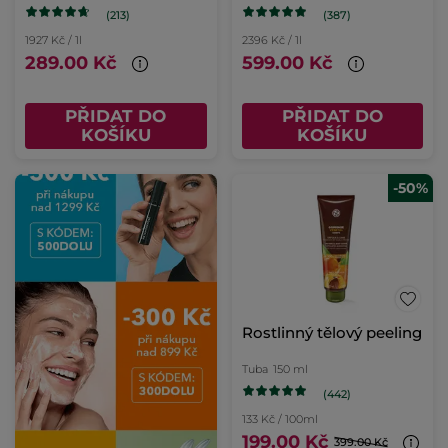
(213)
(387)
1927 Kč / 1l
2396 Kč / 1l
289.00 Kč
599.00 Kč
PŘIDAT DO
PŘIDAT DO
KOŠÍKU
KOŠÍKU
-50%
Rostlinný tělový peeling
Tuba
150 ml
(442)
133 Kč / 100ml
199.00 Kč
399.00 Kč