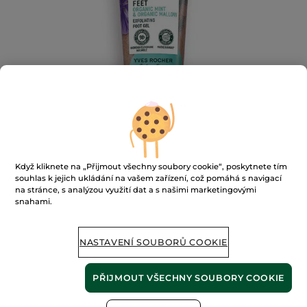
Když kliknete na „Přijmout všechny soubory cookie“, poskytnete tím
souhlas k jejich ukládání na vašem zařízení, což pomáhá s navigací
na stránce, s analýzou využití dat a s našimi marketingovými
snahami.
Peelingový gel na nohy
75 ml
NASTAVENÍ SOUBORŮ COOKIE
★★★★★
★★★★★
PŘIDAT HODNOCENÍ
Žádná
hodnota
PŘIJMOUT VŠECHNY SOUBORY COOKIE
hodnocení
pro
NENÍ SKLADEM