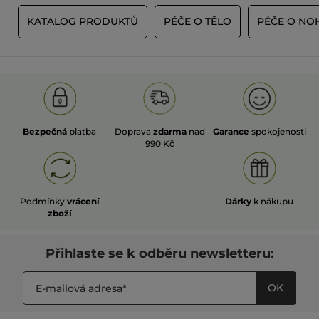
Ě
KATALOG PRODUKTŮ
PÉČE O TĚLO
PÉČE O NO
Bezpečná
platba
Doprava
zdarma
nad
Garance
spokojenosti
990 Kč
Podmínky
vrácení
Dárky
k nákupu
zboží
Přihlaste se k odběru newsletteru:
OK