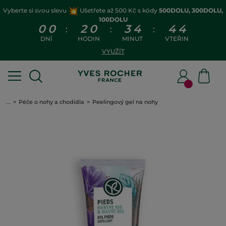
Vyberte si svou slevu
Ušetřete až 500 Kč s kódy
500DOLU, 300DOLU,
100DOLU
0
0
2
0
3
4
4
3
:
:
:
DNÍ
HODIN
MINUT
VTEŘIN
VYUŽÍT
...
Péče o nohy a chodidla
Peelingový gel na nohy