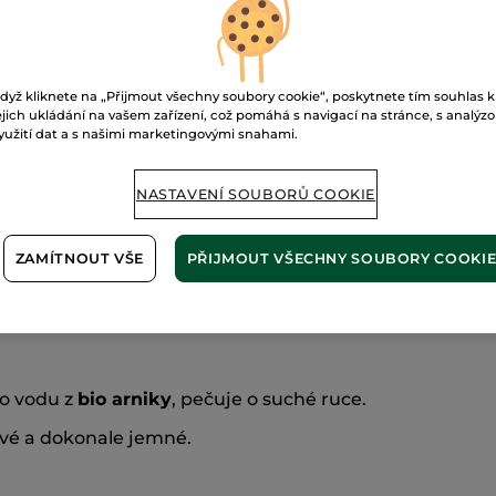
Zabezpečená 
Možnost vráce
dyž kliknete na „Přijmout všechny soubory cookie“, poskytnete tím souhlas k
Doprava zdarma 
ejich ukládání na vašem zařízení, což pomáhá s navigací na stránce, s analýz
ZJISTIT VÍCE
yužití dat a s našimi marketingovými snahami.
NASTAVENÍ SOUBORŮ COOKIE
ZAMÍTNOUT VŠE
PŘIJMOUT VŠECHNY SOUBORY COOKI
 o vodu z
bio arniky
, pečuje o suché ruce.
avé a dokonale jemné.