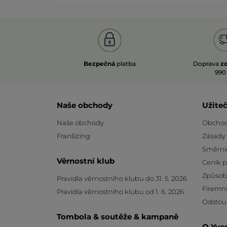
Bezpečná
platba
Doprava
z
990
Naše obchody
Užite
Naše obchody
Obchod
Franšízing
Zásady
Směrni
Věrnostní klub
Ceník 
Způsob
Pravidla věrnostního klubu do 31. 5. 2026
Firemní
Pravidla věrnostního klubu od 1. 6. 2026
Odstou
Tombola & soutěže & kampaně
O Yve