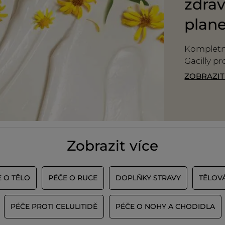
zdrav
plan
Kompletní
Gacilly pr
ZOBRAZI
Zobrazit více
 O TĚLO
PÉČE O RUCE
DOPLŇKY STRAVY
TĚLOVÁ
PÉČE PROTI CELULITIDĚ
PÉČE O NOHY A CHODIDLA