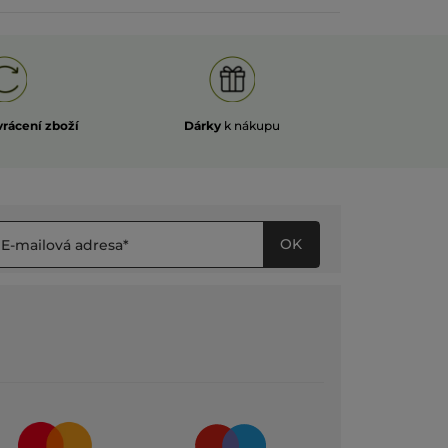
vrácení zboží
Dárky
k nákupu
OK