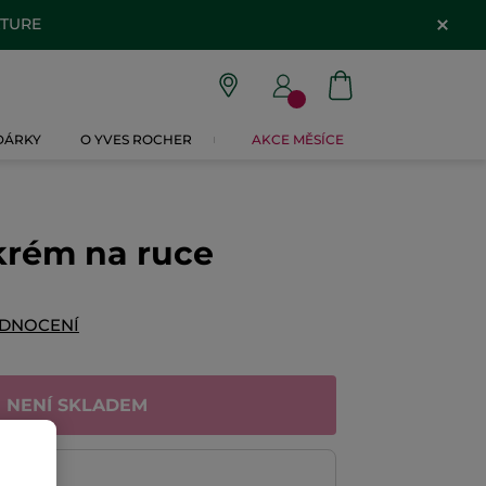
ATURE
 DÁRKY
O YVES ROCHER
AKCE MĚSÍCE
 krém na ruce
ODNOCENÍ
NENÍ SKLADEM