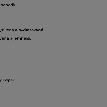
epohodlí.
yživená a hydratovaná.
vená a jemnější.
.
ný odpad.