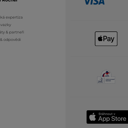
ká expertiza
ávazky
áty & partneři
 & odpovědi