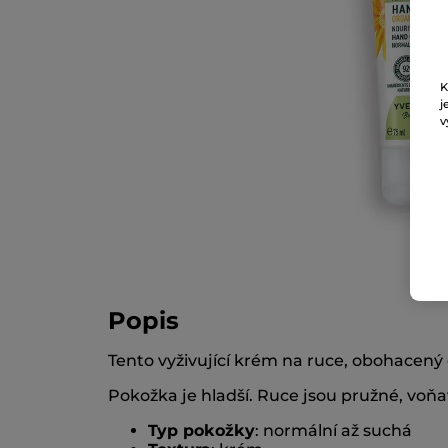
K
j
v
Popis
Tento vyživující krém na ruce, obohacený
Pokožka je hladší. Ruce jsou pružné, voň
Typ pokožky
: normální až suchá