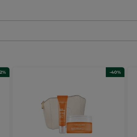
42%
-40%