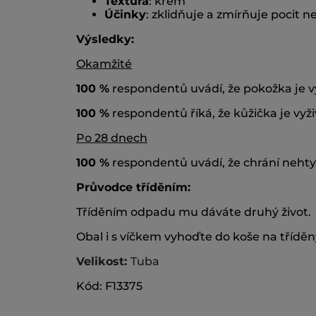
Textura
: krém
Účinky
: zklidňuje a zmírňuje pocit n
Výsledky:
Okamžité
100 %
respondentů uvádí, že pokožka je v
100 %
respondentů říká, že kůžička je vyži
Po 28 dnech
100 %
respondentů uvádí, že chrání nehty
Průvodce tříděním:
Tříděním odpadu mu dáváte druhý život.
Obal i s víčkem vyhoďte do koše na třídě
Velikost:
Tuba
Kód: F13375