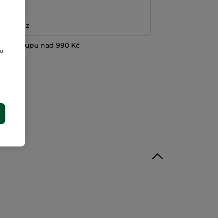
platba
ní peněz
při nákupu nad 990 Kč
ou
E