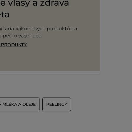
é vlasy a zdravá
eta
 řada 4 ikonických produktů La
o péči o vaše ruce.
T PRODUKTY
 MLÉKA A OLEJE
PEELINGY