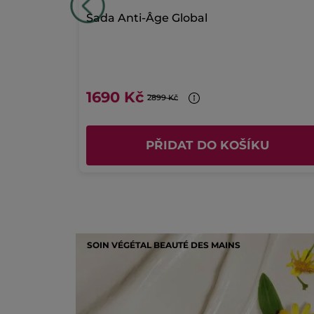
Sada Anti-Âge Global
1690 Kč
2899 Kč
U
PŘIDAT DO KOŠÍKU
SOIN VÉGÉTAL BEAUTÉ DES MAINS