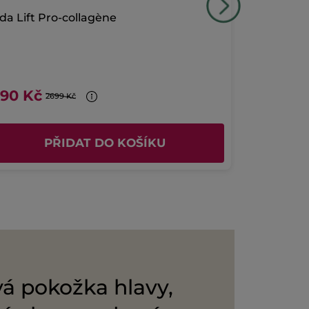
da Lift Pro-collagène
Sada Mono
590 Kč
488 Kč
2699 Kč
PŘIDAT DO KOŠÍKU
á pokožka hlavy,