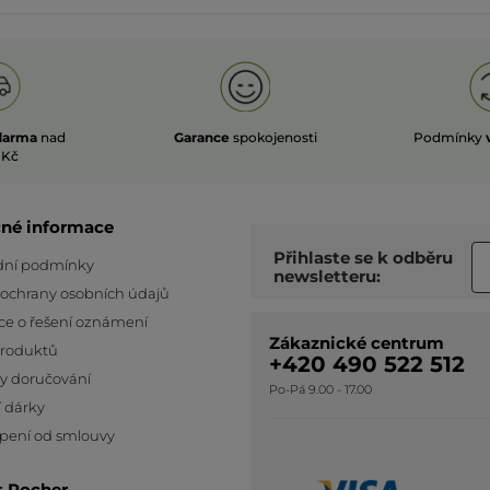
darma
nad
Garance
spokojenosti
Podmínky
 Kč
čné informace
Přihlaste se k odběru
ní podmínky
newsletteru:
 ochrany osobních údajů
ce o řešení oznámení
Zákaznické centrum
produktů
+420 490 522 512
y doručování
Po-Pá 9.00 - 17.00
 dárky
pení od smlouvy
s Rocher