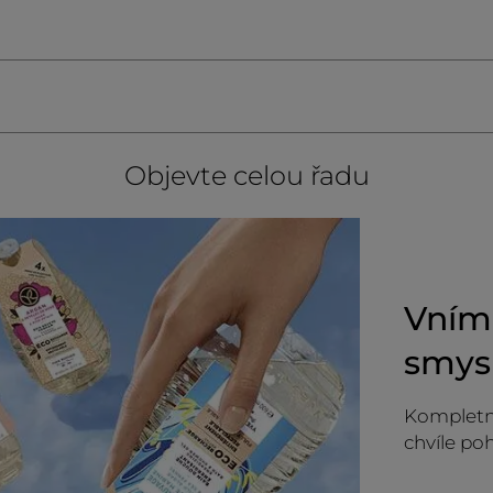
Objevte celou řadu
Vníme
smys
Kompletn
chvíle po