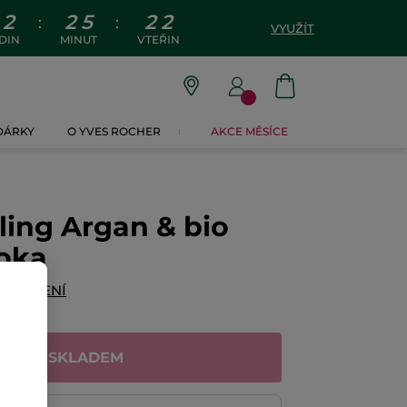
2
2
5
2
1
:
:
VYUŽÍT
DIN
MINUT
VTEŘIN
 DÁRKY
O YVES ROCHER
AKCE MĚSÍCE
ling Argan & bio
roka
ODNOCENÍ
NENÍ SKLADEM