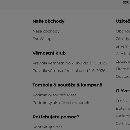
990
Naše obchody
Užite
Naše obchody
Obchod
Franšízing
Zásady
Směrni
Věrnostní klub
Ceník 
Způsob
Pravidla věrnostního klubu do 31. 5. 2026
Firemní
Pravidla věrnostního klubu od 1. 6. 2026
Odstou
Tombola & soutěže & kampaně
O Yve
Podmínky soutěží Meta
O nás
Podmínky aktuálních nabídek
Botanic
Naše z
Potřebujete pomoc?
Certifik
Kontaktujte nás