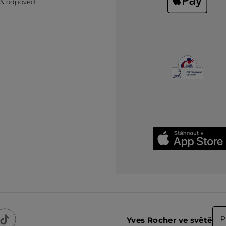
 & odpovědi
P
Yves Rocher ve světě