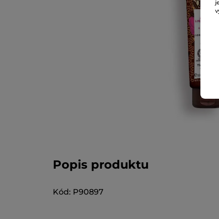
j
v
Popis produktu
Kód: P90897