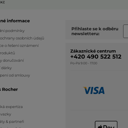
 Kč
čné informace
Přihlaste se k odběru
ní podmínky
newsletteru:
 ochrany osobních údajů
ce o řešení oznámení
Zákaznické centrum
produktů
+420 490 522 512
y doručování
Po-Pá 9.00 - 17.00
 dárky
pení od smlouvy
s Rocher
ká expertiza
ávazky
áty & partneři