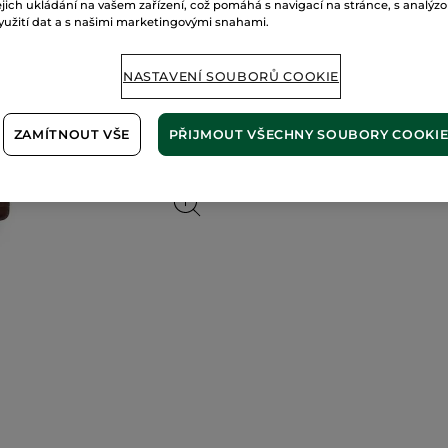
ejich ukládání na vašem zařízení, což pomáhá s navigací na stránce, s analýz
yužití dat a s našimi marketingovými snahami.
Zabezpečená 
Možnost vráce
NASTAVENÍ SOUBORŮ COOKIE
Doprava zdarma 
ZJISTIT VÍCE
ZAMÍTNOUT VŠE
PŘIJMOUT VŠECHNY SOUBORY COOKI