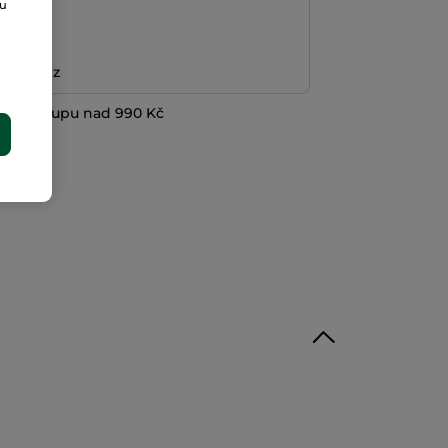
ou
platba
ní peněz
při nákupu nad 990 Kč
E