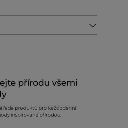
jte přírodu všemi
ly
í řada produktů pro každodenní
hody inspirované přírodou.