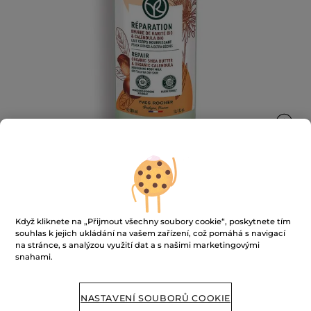
Regenerační tělové mléko
Když kliknete na „Přijmout všechny soubory cookie“, poskytnete tím
390 ml
souhlas k jejich ukládání na vašem zařízení, což pomáhá s navigací
na stránce, s analýzou využití dat a s našimi marketingovými
★★★★★
★★★★★
PŘIDAT HODNOCENÍ
snahami.
Žádná
hodnota
hodnocení
pro
NASTAVENÍ SOUBORŮ COOKIE
NENÍ SKLADEM