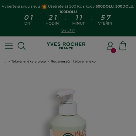
Vyberte si svou slevu
Ušetřete až 500 Kč s kódy
500DOLU, 300DOLU,
100DOLU
0
1
2
1
1
1
5
7
:
:
:
DNÍ
HODIN
MINUT
VTEŘIN
VYUŽÍT
...
Tělová mléka a oleje
Regenerační tělové mléko