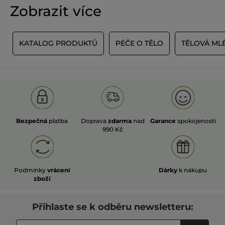
Zobrazit více
A
KATALOG PRODUKTŮ
PÉČE O TĚLO
TĚLOVÁ MLÉ
Bezpečná
platba
Doprava
zdarma
nad
Garance
spokojenosti
990 Kč
Podmínky
vrácení
Dárky
k nákupu
zboží
Přihlaste se k odběru newsletteru: