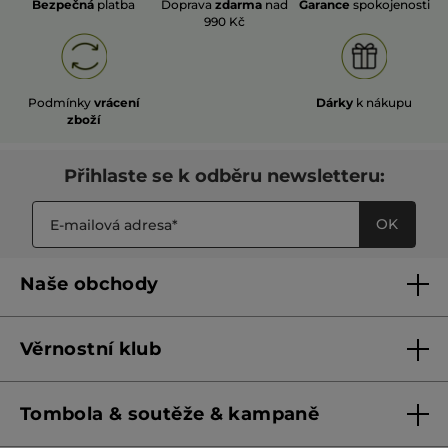
Bezpečná
platba
Doprava
zdarma
nad
Garance
spokojenosti
990 Kč
Podmínky
vrácení
Dárky
k nákupu
zboží
Přihlaste se k odběru newsletteru:
OK
Naše obchody
Naše obchody
Věrnostní klub
Franšízing
Pravidla věrnostního klubu do 31. 5. 2026
Tombola & soutěže & kampaně
Pravidla věrnostního klubu od 1. 6. 2026