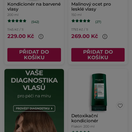
Kondicionér na barvené
Malinový ocet pro
vlasy
lesklé vlasy
200 ml
150 ml
(542)
(27)
1145 Kč / 1l
1793 Kč / 1l
229.00 Kč
269.00 Kč
PŘIDAT DO
PŘIDAT DO
KOŠÍKU
KOŠÍKU
Detoxikační
kondicionér
Flakon
200 ml