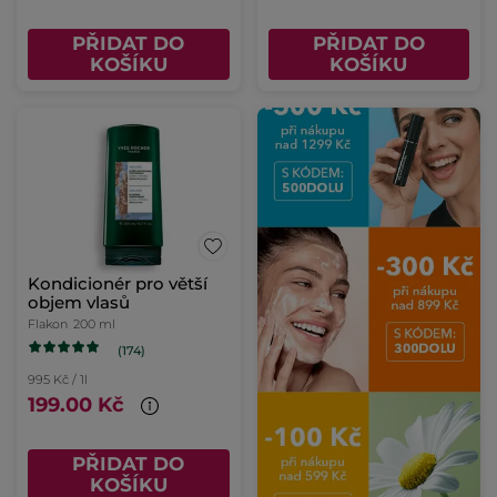
PŘIDAT DO
PŘIDAT DO
KOŠÍKU
KOŠÍKU
Kondicionér pro větší
objem vlasů
Flakon
200 ml
(174)
995 Kč / 1l
199.00 Kč
PŘIDAT DO
KOŠÍKU