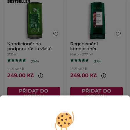
BESTSELLER
Kondicionér na
Regenerační
podporu růstu vlasů
kondicionér
200 ml
Flakon
200 ml
(246)
(133)
1245 Kč / 1l
1245 Kč / 1l
249.00 Kč
249.00 Kč
PŘIDAT DO
PŘIDAT DO
KOŠÍKU
KOŠÍKU