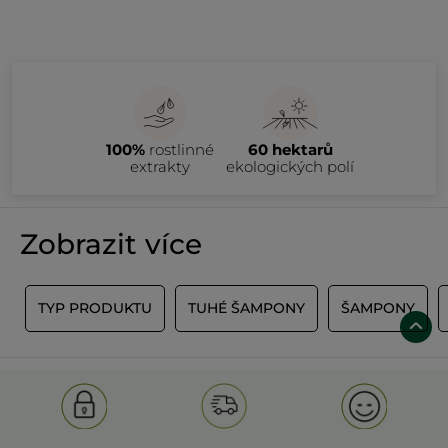
100%
rostlinné
60 hektarů
extrakty
ekologických polí
Zobrazit více
Y
TYP PRODUKTU
TUHÉ ŠAMPONY
ŠAMPONY