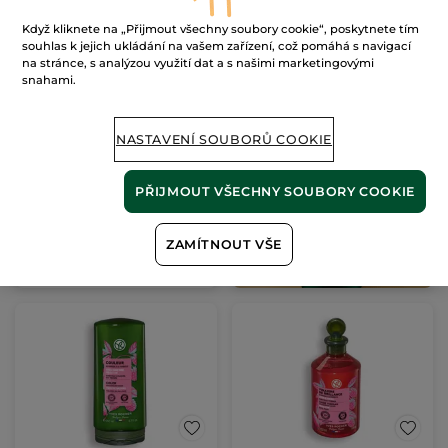
Když kliknete na „Přijmout všechny soubory cookie“, poskytnete tím
souhlas k jejich ukládání na vašem zařízení, což pomáhá s navigací
na stránce, s analýzou využití dat a s našimi marketingovými
Malinový ocet pro
snahami.
lesklé vlasy
400 ml
NASTAVENÍ SOUBORŮ COOKIE
(716)
1122 Kč / 1l
449.00 Kč
PŘIJMOUT VŠECHNY SOUBORY COOKIE
PŘIDAT DO
ZAMÍTNOUT VŠE
KOŠÍKU