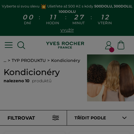
Vyberte si svou slevu
Ušetřete až 500 Kč s kódy
500DOLU, 300DOLU,
100DOLU
0
0
1
1
2
7
1
1
:
:
:
DNÍ
HODIN
MINUT
VTEŘIN
VYUŽÍT
...
TYP PRODUKTU
Kondicionéry
Kondicionéry
nalezeno 10
produktů
FILTROVAT
TŘÍDIT PODLE