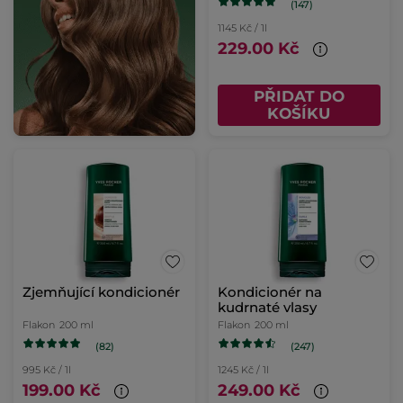
(147)
1145 Kč / 1l
229.00 Kč
PŘIDAT DO
KOŠÍKU
Zjemňující kondicionér
Kondicionér na
kudrnaté vlasy
Flakon
200 ml
Flakon
200 ml
(82)
(247)
995 Kč / 1l
1245 Kč / 1l
199.00 Kč
249.00 Kč