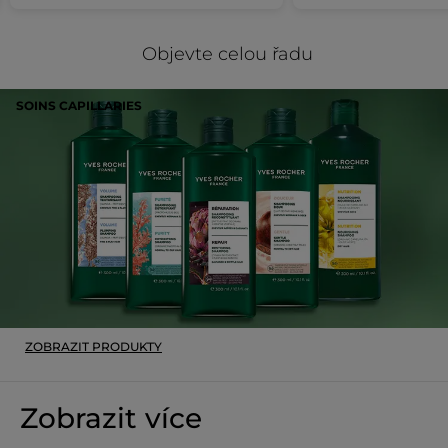
Průvodce tříděním:
Objevte celou řadu
Vhoďte flakon do koše na tříděný odpad s uzávěrem nahoře.
SOINS CAPILLARIES
Kód: F33125
ZOBRAZIT PRODUKTY
Zobrazit více