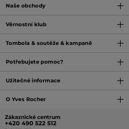
Naše obchody
Naše obchody
Věrnostní klub
Franšízing
Pravidla věrnostního klubu do 31. 5. 2026
Tombola & soutěže & kampaně
Pravidla věrnostního klubu od 1. 6. 2026
Podmínky soutěží Meta
Potřebujete pomoc?
Podmínky aktuálních nabídek
Kontaktujte nás
Užitečné informace
Obchodní podmínky
O Yves Rocher
Zásady ochrany osobních údajů
O nás
Směrnice o řešení oznámení
Zákaznické centrum
Botanická expertiza
Ceník produktů
+420 490 522 512