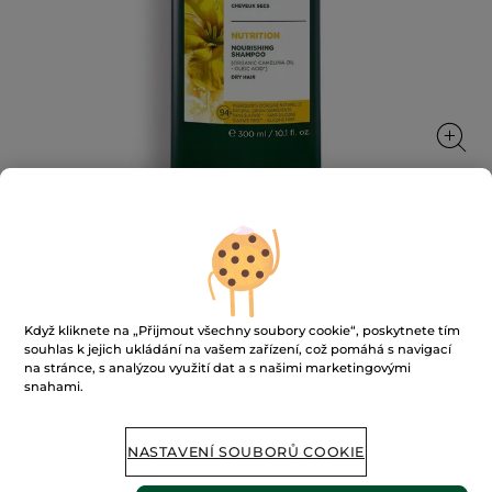
Vyživující šampon
Jemně čistí a vyživuje vlasy
Když kliknete na „Přijmout všechny soubory cookie“, poskytnete tím
★★★★★
★★★★★
PŘIDAT HODNOCENÍ
souhlas k jejich ukládání na vašem zařízení, což pomáhá s navigací
Žádná
na stránce, s analýzou využití dat a s našimi marketingovými
hodnota
snahami.
hodnocení
pro
NENÍ SKLADEM
NASTAVENÍ SOUBORŮ COOKIE