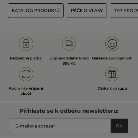
Y
KATALOG PRODUKTŮ
PÉČE O VLASY
TYP PROD
Bezpečná
platba
Doprava
zdarma
nad
Garance
spokojenosti
990 Kč
Podmínky
vrácení
Dárky
k nákupu
zboží
Přihlaste se k odběru newsletteru:
OK