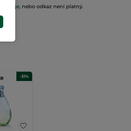
existuje
, nebo odkaz není platný.
E
-31%
ER