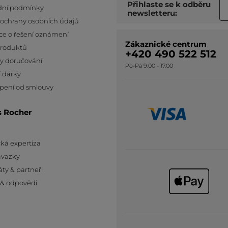
Přihlaste se k odběru
ní podmínky
newsletteru:
 ochrany osobních údajů
ce o řešení oznámení
Zákaznické centrum
produktů
+420 490 522 512
y doručování
Po-Pá 9.00 - 17.00
 dárky
pení od smlouvy
s Rocher
ká expertiza
ávazky
áty & partneři
 & odpovědi