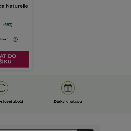
da Naturelle
(683)
90 Kč
AT DO
ŠÍKU
vrácení zboží
Dárky
k nákupu