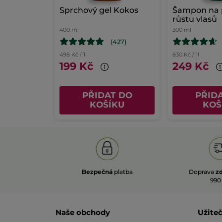
Sprchový gel Kokos
Šampon na 
růstu vlasů
400 ml
300 ml
(427)
498 Kč / 1l
830 Kč / 1l
199 Kč
249 Kč
PŘIDAT DO
PŘID
KOŠÍKU
KOŠ
Bezpečná
platba
Doprava
z
990
Naše obchody
Užite