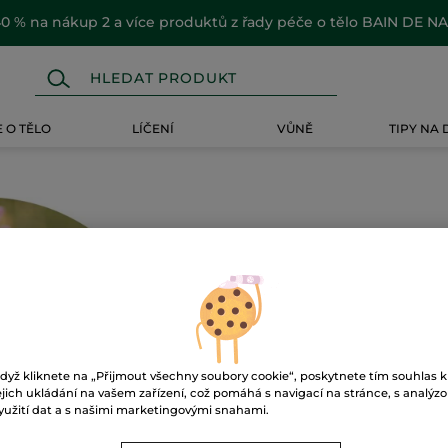
0 % na nákup 2 a více produktů z řady péče o tělo BAIN DE N
 O TĚLO
LÍČENÍ
VŮNĚ
TIPY NA
Ups!
dyž kliknete na „Přijmout všechny soubory cookie“, poskytnete tím souhlas k
ejich ukládání na vašem zařízení, což pomáhá s navigací na stránce, s analýz
yužití dat a s našimi marketingovými snahami.
Stránku nelze zobrazit.