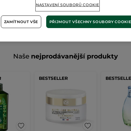
NASTAVENÍ SOUBORŮ COOKIE
Zdá se, že tato
stránka již ne
ZAMÍTNOUT VŠE
PŘIJMOUT VŠECHNY SOUBORY COOKI
Naše
nejprodávanější produkty
R
BESTSELLER
BESTSELL