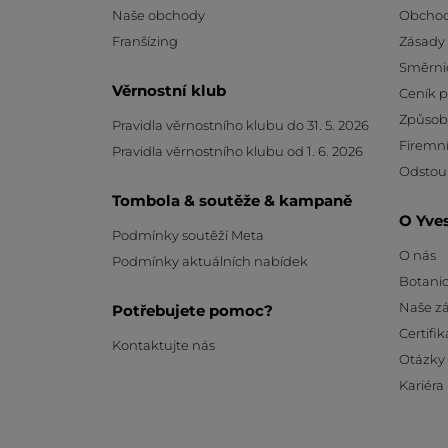
Naše obchody
Obchod
Franšízing
Zásady
Směrni
Věrnostní klub
Ceník 
Způsob
Pravidla věrnostního klubu do 31. 5. 2026
Firemní
Pravidla věrnostního klubu od 1. 6. 2026
Odstou
Tombola & soutěže & kampaně
O Yve
Podmínky soutěží Meta
O nás
Podmínky aktuálních nabídek
Botanic
Naše z
Potřebujete pomoc?
Certifik
Kontaktujte nás
Otázky
Kariéra