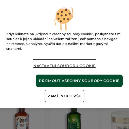
Ups!
Když kliknete na „Přijmout všechny soubory cookie“, poskytnete tím
souhlas k jejich ukládání na vašem zařízení, což pomáhá s navigací
na stránce, s analýzou využití dat a s našimi marketingovými
snahami.
Stránku nelze zobrazit.
Zdá se, že tato
stránka již neexistuje
, nebo
odkaz není platný.
NASTAVENÍ SOUBORŮ COOKIE
PŘIJMOUT VŠECHNY SOUBORY COOKIE
Naše
nejprodávanější produkty
ZAMÍTNOUT VŠE
BESTSELLER
BESTSELLER
BESTSELLER