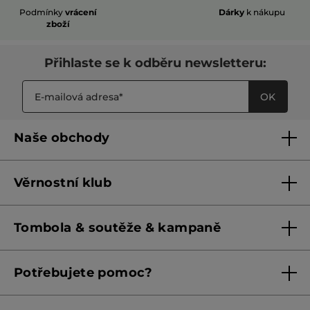
Podmínky
vrácení
Dárky
k nákupu
zboží
Přihlaste se k odběru newsletteru:
OK
Naše obchody
Naše obchody
Věrnostní klub
Franšízing
Pravidla věrnostního klubu do 31. 5. 2026
Tombola & soutěže & kampaně
Pravidla věrnostního klubu od 1. 6. 2026
Podmínky soutěží Meta
Potřebujete pomoc?
Podmínky aktuálních nabídek
Kontaktujte nás