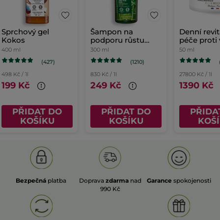
Sprchový gel
Šampon na
Denní revit
Kokos
podporu růstu
péče proti
vlasů
400 ml
300 ml
50 ml
(427)
(1210)
498 Kč / 1l
830 Kč / 1l
27800 Kč / 1l
199 Kč
249 Kč
1390 Kč
PŘIDAT DO
PŘIDAT DO
PŘIDA
KOŠÍKU
KOŠÍKU
KOŠ
Bezpečná
platba
Doprava
zdarma
nad
Garance
spokojenosti
990 Kč