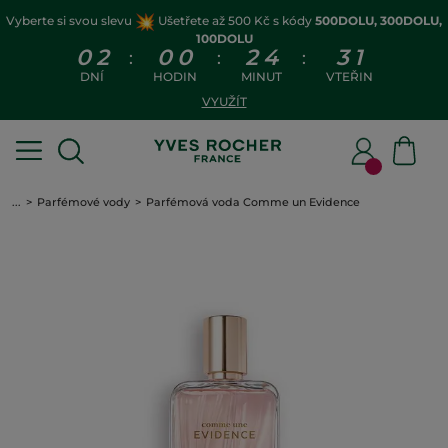
Vyberte si svou slevu
Ušetřete až 500 Kč s kódy
500DOLU, 300DOLU,
100DOLU
0
2
0
0
2
4
3
1
:
:
:
DNÍ
HODIN
MINUT
VTEŘIN
VYUŽÍT
...
Parfémové vody
Parfémová voda Comme un Evidence