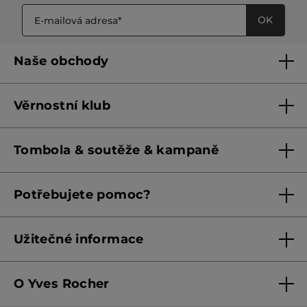
OK
Naše obchody
Naše obchody
Věrnostní klub
Franšízing
Pravidla věrnostního klubu do 31. 5. 2026
Tombola & soutěže & kampaně
Pravidla věrnostního klubu od 1. 6. 2026
Podmínky soutěží Meta
Potřebujete pomoc?
Podmínky aktuálních nabídek
Kontaktujte nás
Užitečné informace
Obchodní podmínky
O Yves Rocher
Zásady ochrany osobních údajů