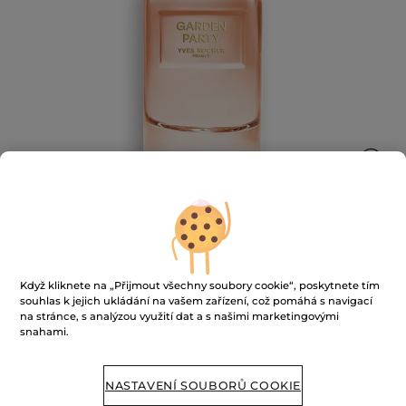
Parfémová voda Garden Party
Když kliknete na „Přijmout všechny soubory cookie“, poskytnete tím
★★★★★
★★★★★
souhlas k jejich ukládání na vašem zařízení, což pomáhá s navigací
PŘIDAT HODNOCENÍ
na stránce, s analýzou využití dat a s našimi marketingovými
Žádná
snahami.
hodnota
hodnocení
pro
NENÍ SKLADEM
NASTAVENÍ SOUBORŮ COOKIE