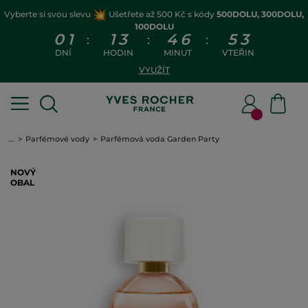
Vyberte si svou slevu
Ušetřete až 500 Kč s kódy
500DOLU, 300DOLU,
100DOLU
0
1
1
3
4
6
5
2
:
:
:
DNÍ
HODIN
MINUT
VTEŘIN
VYUŽÍT
...
Parfémové vody
Parfémová voda Garden Party
NOVÝ
OBAL