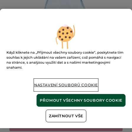
Když kliknete na „Přijmout všechny soubory cookie“, poskytnete tím
souhlas k jejich ukládání na vašem zařízení, což pomáhá s navigací
na stránce, s analýzou využití dat a s našimi marketingovými
snahami.
NASTAVENÍ SOUBORŮ COOKIE
Toaletní voda Naturelle
★★★★★
★★★★★
PŘIDAT HODNOCENÍ
PŘIJMOUT VŠECHNY SOUBORY COOKIE
Žádná
hodnota
hodnocení
pro
ZAMÍTNOUT VŠE
NENÍ SKLADEM