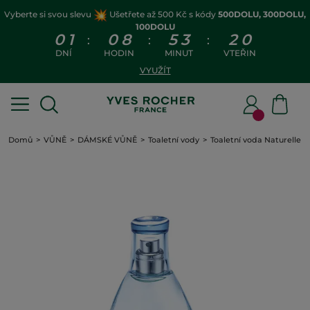
Vyberte si svou slevu
Ušetřete až 500 Kč s kódy
500DOLU, 300DOLU,
100DOLU
0
1
0
8
5
3
2
0
:
:
:
DNÍ
HODIN
MINUT
VTEŘIN
VYUŽÍT
Domů
VŮNĚ
DÁMSKÉ VŮNĚ
Toaletní vody
Toaletní voda Naturelle