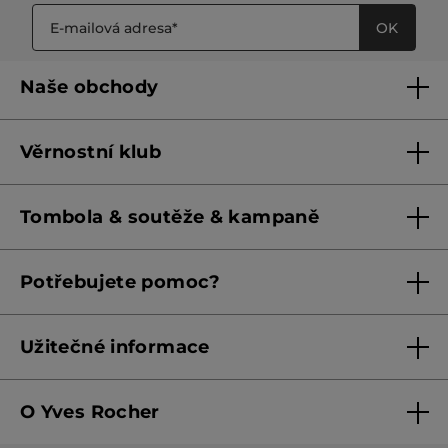
OK
Naše obchody
Naše obchody
Věrnostní klub
Franšízing
Pravidla věrnostního klubu do 31. 5. 2026
Tombola & soutěže & kampaně
Pravidla věrnostního klubu od 1. 6. 2026
Podmínky soutěží Meta
Potřebujete pomoc?
Podmínky aktuálních nabídek
Kontaktujte nás
Užitečné informace
Obchodní podmínky
O Yves Rocher
Zásady ochrany osobních údajů