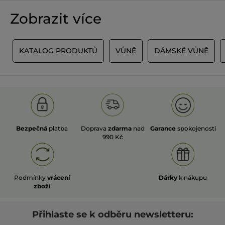
hodnota
★★★★★
★★★★★
Zobrazit více
pro
Žádná
hodnocení
hodnota
hodnocení
PŘIDAT HODNOCENÍ
pro
A
KATALOG PRODUKTŮ
VŮNĚ
DÁMSKÉ VŮNĚ
Bezpečná
platba
Doprava
zdarma
nad
Garance
spokojenosti
990 Kč
Podmínky
vrácení
Dárky
k nákupu
zboží
Přihlaste se k odběru newsletteru: