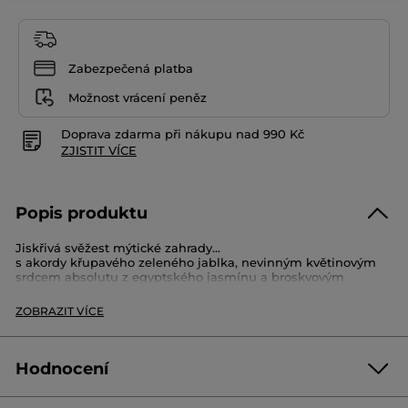
Zabezpečená platba
Možnost vrácení peněz
Doprava zdarma při nákupu nad 990 Kč
ZJISTIT VÍCE
Popis produktu
Jiskřivá svěžest mýtické zahrady...
s akordy křupavého zeleného jablka, nevinným květinovým
srdcem absolutu z egyptského jasmínu a broskvovým
květem, umocněná stopou jalovce viržinského, jantaru a
pižma.
ZOBRAZIT VÍCE
Lehká, bezstarostná vůně složená z 90 % přírodních složek.
Svěží a jiskřivá, naplní vaši auru směsí zelených, květinových
a ovocných tónů.
Sprej 75 ml
Hodnocení
Kód: F77108
Buďte první, kdo napíše hodnocení!
Žádná