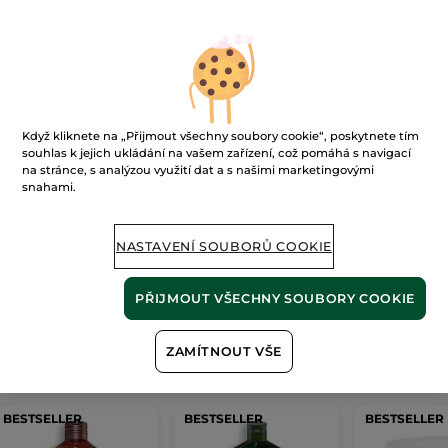
Ups!
Když kliknete na „Přijmout všechny soubory cookie“, poskytnete tím
souhlas k jejich ukládání na vašem zařízení, což pomáhá s navigací
na stránce, s analýzou využití dat a s našimi marketingovými
snahami.
Stránku nelze zobrazit.
NASTAVENÍ SOUBORŮ COOKIE
Zdá se, že tato
stránka již neexistuje
, nebo
odkaz není platný.
PŘIJMOUT VŠECHNY SOUBORY COOKIE
ZAMÍTNOUT VŠE
Naše
nejprodávanější produkty
BESTSELLER
BESTSELLER
BESTSELLER