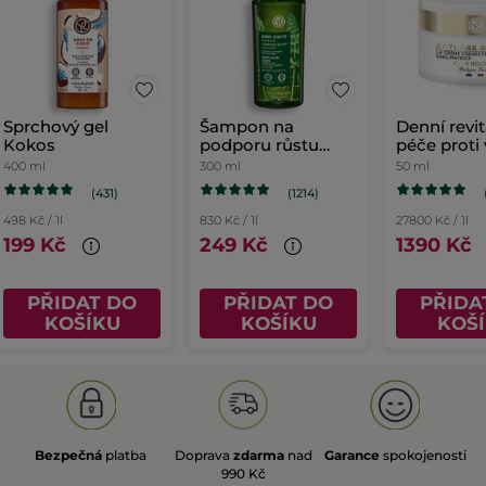
Sprchový gel
Šampon na
Denní revit
Kokos
podporu růstu
péče proti
vlasů
400 ml
300 ml
50 ml
(431)
(1214)
498 Kč / 1l
830 Kč / 1l
27800 Kč / 1l
199 Kč
249 Kč
1390 Kč
PŘIDAT DO
PŘIDAT DO
PŘIDA
KOŠÍKU
KOŠÍKU
KOŠ
Bezpečná
platba
Doprava
zdarma
nad
Garance
spokojenosti
990 Kč