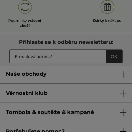
Podmínky
vrácení
Dárky
k nákupu
zboží
Přihlaste se k odběru newsletteru:
OK
Naše obchody
Naše obchody
Věrnostní klub
Franšízing
Pravidla věrnostního klubu do 31. 5. 2026
Tombola & soutěže & kampaně
Pravidla věrnostního klubu od 1. 6. 2026
Podmínky soutěží Meta
Potřebujete pomoc?