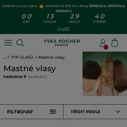
Vyberte si svou slevu
Ušetřete až 500 Kč s kódy
500DOLU, 300DOLU,
100DOLU
0
0
1
3
2
9
4
0
:
:
:
DNÍ
HODIN
MINUT
VTEŘIN
VYUŽÍT
...
TYP VLASŮ
Mastné vlasy
Mastné vlasy
nalezeno 5
produktů
FILTROVAT
TŘÍDIT PODLE