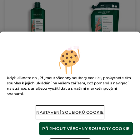
Detoxikační šampon
Detoxikační šampon -
náhradní náplň
Flakon
300 ml
Náhradní náplň
600 ml
(975)
(39)
763 Kč / 1l
598 Kč / 1l
Když kliknete na „Přijmout všechny soubory cookie“, poskytnete tím
229.00 Kč
359.00 Kč
souhlas k jejich ukládání na vašem zařízení, což pomáhá s navigací
na stránce, s analýzou využití dat a s našimi marketingovými
snahami.
PŘIDAT DO
PŘIDAT DO
KOŠÍKU
KOŠÍKU
NASTAVENÍ SOUBORŮ COOKIE
-21%
PŘIJMOUT VŠECHNY SOUBORY COOKIE