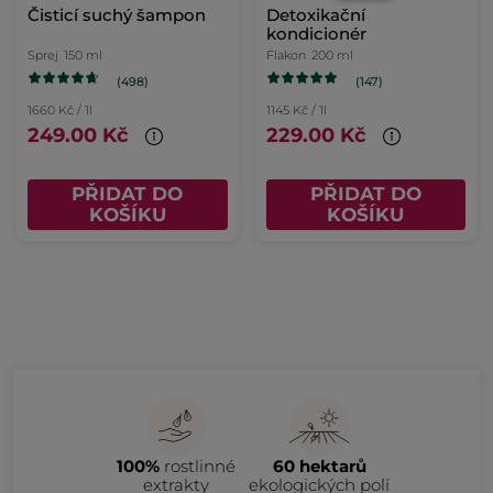
Čisticí suchý šampon
Detoxikační
kondicionér
Sprej
150 ml
Flakon
200 ml
(498)
(147)
1660 Kč / 1l
1145 Kč / 1l
249.00 Kč
229.00 Kč
PŘIDAT DO
PŘIDAT DO
KOŠÍKU
KOŠÍKU
100%
rostlinné
60 hektarů
extrakty
ekologických polí