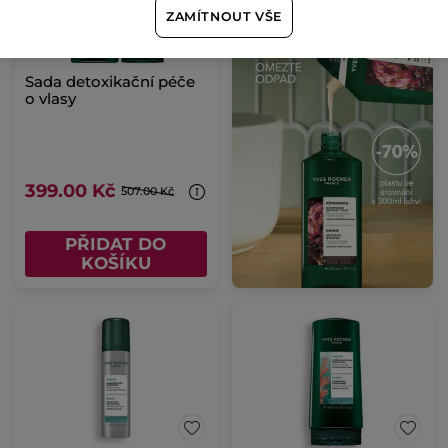
ZAMÍTNOUT VŠE
Sada detoxikační péče
o vlasy
399.00 Kč
507.00 Kč
PŘIDAT DO
KOŠÍKU