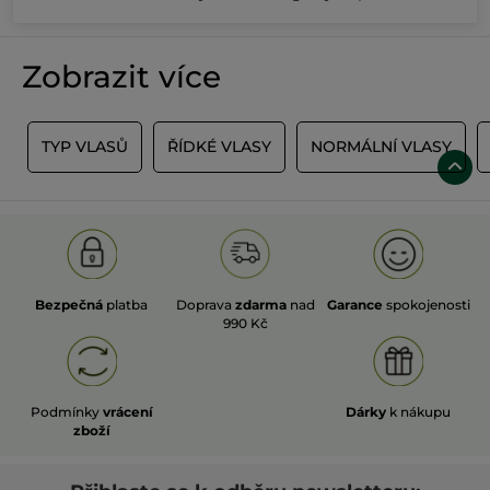
Zobrazit více
Y
TYP VLASŮ
ŘÍDKÉ VLASY
NORMÁLNÍ VLASY
Bezpečná
platba
Doprava
zdarma
nad
Garance
spokojenosti
990 Kč
Podmínky
vrácení
Dárky
k nákupu
zboží