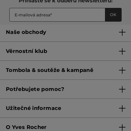
Přihlaste se k odběru newsletteru:
OK
Naše obchody
Naše obchody
Věrnostní klub
Franšízing
Pravidla věrnostního klubu do 31. 5. 2026
Tombola & soutěže & kampaně
Pravidla věrnostního klubu od 1. 6. 2026
Podmínky soutěží Meta
Potřebujete pomoc?
Podmínky aktuálních nabídek
Kontaktujte nás
Užitečné informace
Obchodní podmínky
O Yves Rocher
Zásady ochrany osobních údajů