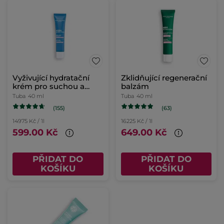
Vyživující hydratační
Zklidňující regenerační
krém pro suchou a
balzám
citlivou pleť
Tuba
40 ml
Tuba
40 ml
(155)
(63)
14975 Kč / 1l
16225 Kč / 1l
599.00 Kč
649.00 Kč
PŘIDAT DO
PŘIDAT DO
KOŠÍKU
KOŠÍKU