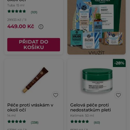
Tuba
15 ml
(101)
29933 Kč / 1l
449.00 Kč
PŘIDAT DO
KOŠÍKU
-28%
Péče proti vráskám v
Gelová péče proti
okolí očí
nedostatkům pleti
14 ml
Kelímek
50 ml
(338)
(60)
67786 Kč / 1l
8580 Kč / 1l