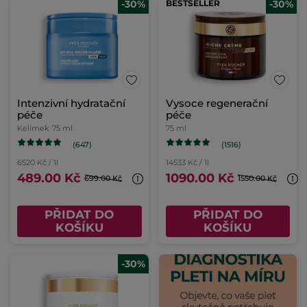
-30%
BESTSELLER
-30%
Intenzivní hydratační
Vysoce regenerační
péče
péče
Kelímek
75 ml
75 ml
(647)
(1516)
6520 Kč / 1l
14533 Kč / 1l
489.00 Kč
1090.00 Kč
699.00 Kč
1550.00 Kč
PŘIDAT DO
PŘIDAT DO
KOŠÍKU
KOŠÍKU
-30%