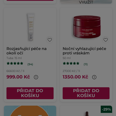
Rozjasňující péče na
Noční vyhlazující péče
okolí očí
proti vráskám
Tuba
15 ml
50 ml
(94)
(11)
66600 Kč / 1l
27000 Kč / 1l
999.00 Kč
1350.00 Kč
PŘIDAT DO
PŘIDAT DO
KOŠÍKU
KOŠÍKU
-29%