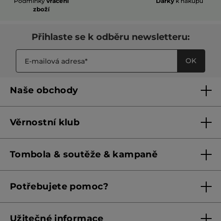
Podmínky
vrácení
Dárky
k nákupu
zboží
Přihlaste se k odběru newsletteru:
OK
Naše obchody
Naše obchody
Věrnostní klub
Franšízing
Pravidla věrnostního klubu do 31. 5. 2026
Tombola & soutěže & kampaně
Pravidla věrnostního klubu od 1. 6. 2026
Podmínky soutěží Meta
Potřebujete pomoc?
Podmínky aktuálních nabídek
Kontaktujte nás
Užitečné informace