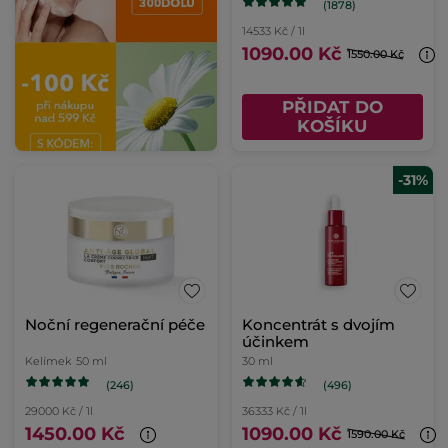
(1878)
14533 Kč / 1l
1090.00 Kč
1550.00 Kč
PŘIDAT DO
KOŠÍKU
-31%
Noční regenerační péče
Koncentrát s dvojím
účinkem
Kelímek
50 ml
30 ml
(246)
(496)
29000 Kč / 1l
36333 Kč / 1l
1450.00 Kč
1090.00 Kč
1590.00 Kč