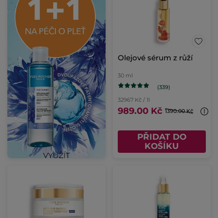
Olejové sérum z růží
30 ml
(339)
32967 Kč / 1l
989.00 Kč
1390.00 Kč
PŘIDAT DO
KOŠÍKU