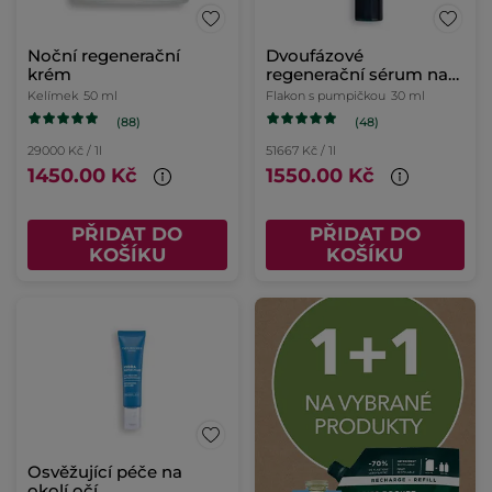
Noční regenerační
Dvoufázové
krém
regenerační sérum na
noc
Kelímek
50 ml
Flakon s pumpičkou
30 ml
(88)
(48)
29000 Kč / 1l
51667 Kč / 1l
1450.00 Kč
1550.00 Kč
PŘIDAT DO
PŘIDAT DO
KOŠÍKU
KOŠÍKU
Osvěžující péče na
okolí očí