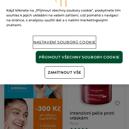
Hydratační gelový krém
Vysoce regenerační
pro normální až
péče a noční maska
Když kliknete na „Přijmout všechny soubory cookie“, poskytnete tím
smíšenou pleť
Kelímek
50 ml
Tuba
30 ml
souhlas k jejich ukládání na vašem zařízení, což pomáhá s navigací
na stránce, s analýzou využití dat a s našimi marketingovými
(342)
(1)
snahami.
7780 Kč / 1l
1483 Kč / 100ml
389.00 Kč
445.00 Kč
549.00 Kč
890.00 Kč
NASTAVENÍ SOUBORŮ COOKIE
PŘIDAT DO
PŘIDAT DO
KOŠÍKU
KOŠÍKU
PŘIJMOUT VŠECHNY SOUBORY COOKIE
BESTSELLER
-30%
ZAMÍTNOUT VŠE
Intenzivní péče proti
vráskám
75 ml