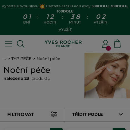
Vyberte si svou slevu
Ušetřete až 500 Kč s kódy
500DOLU, 300DOLU,
100DOLU
0
1
1
2
3
8
0
1
:
:
:
DNÍ
HODIN
MINUT
VTEŘIN
VYUŽÍT
...
TYP PÉČE
Noční péče
Noční péče
nalezeno 23
produktů
FILTROVAT
TŘÍDIT PODLE