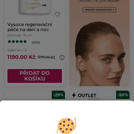
Vysoce regenerační
péče na den a noc
Kelímek
75 ml
(905)
15867 Kč / 1l
1190.00 Kč
1690.00 Kč
PŘIDAT DO
KOŠÍKU
-29%
-50%