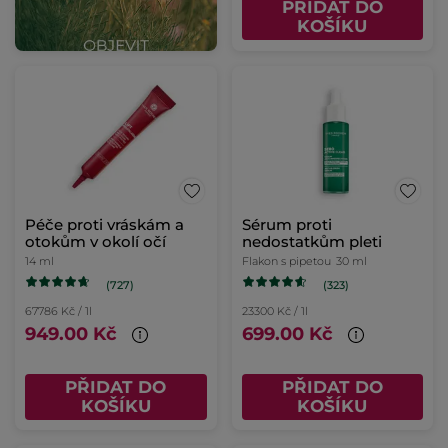
PŘIDAT DO
KOŠÍKU
Péče proti vráskám a
Sérum proti
otokům v okolí očí
nedostatkům pleti
14 ml
Flakon s pipetou
30 ml
(727)
(323)
67786 Kč / 1l
23300 Kč / 1l
949.00 Kč
699.00 Kč
PŘIDAT DO
PŘIDAT DO
KOŠÍKU
KOŠÍKU