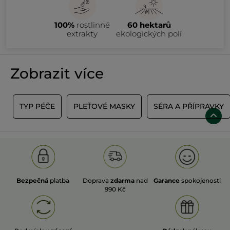
100%
rostlinné
60 hektarů
extrakty
ekologických polí
Zobrazit více
K
TYP PÉČE
PLEŤOVÉ MASKY
SÉRA A PŘÍPRAVKY
Bezpečná
platba
Doprava
zdarma
nad
Garance
spokojenosti
990 Kč