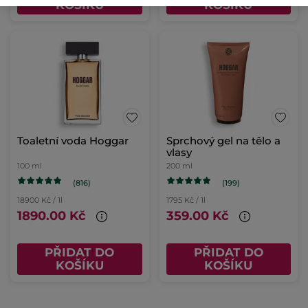
KOŠÍKU
KOŠÍKU
Toaletní voda Hoggar
Sprchový gel na tělo a
vlasy
100 ml
200 ml
(816)
(199)
18900 Kč / 1l
1795 Kč / 1l
1890.00 Kč
359.00 Kč
PŘIDAT DO
PŘIDAT DO
KOŠÍKU
KOŠÍKU