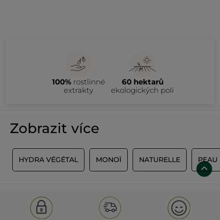
100%
rostlinné
60 hektarů
extrakty
ekologických polí
Zobrazit více
S
HYDRA VÉGÉTAL
MONOÏ
NATURELLE
PEAU 