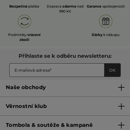
Bezpečná
platba
Doprava
zdarma
nad
Garance
spokojenosti
990 Kč
Podmínky
vrácení
Dárky
k nákupu
zboží
Přihlaste se k odběru newsletteru:
OK
Naše obchody
Naše obchody
Věrnostní klub
Franšízing
Pravidla věrnostního klubu do 31. 5. 2026
Tombola & soutěže & kampaně
Pravidla věrnostního klubu od 1. 6. 2026