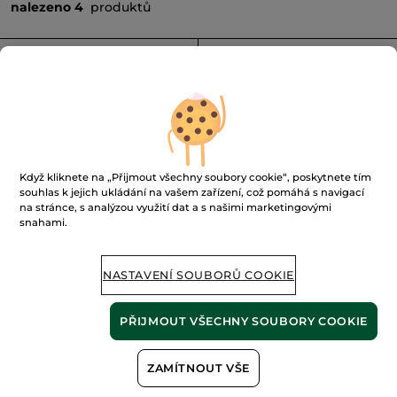
nalezeno 4
produktů
FILTROVAT
TŘÍDIT PODLE
-40%
Když kliknete na „Přijmout všechny soubory cookie“, poskytnete tím
souhlas k jejich ukládání na vašem zařízení, což pomáhá s navigací
na stránce, s analýzou využití dat a s našimi marketingovými
snahami.
Sada Hoggar
Toaletní voda Hoggar
NASTAVENÍ SOUBORŮ COOKIE
50 ml
(282)
25800 Kč / 1l
PŘIJMOUT VŠECHNY SOUBORY COOKIE
990.00 Kč
1290.00 Kč
1649.00 Kč
ZAMÍTNOUT VŠE
PŘIDAT DO
PŘIDAT DO