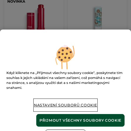
NOVINKA
Vyživující tónovací
Balzám na rty Kokos
balzám na rty Rouge
Framboise
Vysouvací pouzdro
4.8 g
- 3 barvy
4.8 g
(93)
(595)
3521 Kč / 100g
24792 Kč / 1kg
Když kliknete na „Přijmout všechny soubory cookie“, poskytnete tím
169.00 Kč
119.00 Kč
souhlas k jejich ukládání na vašem zařízení, což pomáhá s navigací
na stránce, s analýzou využití dat a s našimi marketingovými
snahami.
VYBRAT BARVU
PŘIDAT DO
(3)
KOŠÍKU
NASTAVENÍ SOUBORŮ COOKIE
PŘIJMOUT VŠECHNY SOUBORY COOKIE