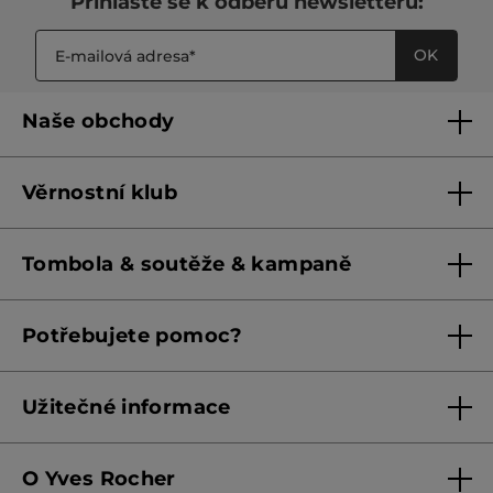
Přihlaste se k odběru newsletteru:
OK
Naše obchody
Naše obchody
Věrnostní klub
Franšízing
Pravidla věrnostního klubu do 31. 5. 2026
Tombola & soutěže & kampaně
Pravidla věrnostního klubu od 1. 6. 2026
Podmínky soutěží Meta
Potřebujete pomoc?
Podmínky aktuálních nabídek
Kontaktujte nás
Užitečné informace
Obchodní podmínky
O Yves Rocher
Zásady ochrany osobních údajů