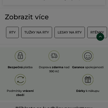
Zobrazit více
Y
RTY
TUŽKY NA RTY
LESKY NA RTY
RTĚNKY
Bezpečná
platba
Doprava
zdarma
nad
Garance
spokojenosti
990 Kč
Podmínky
vrácení
Dárky
k nákupu
zboží