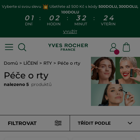
Vyberte si svou slevu
Ušetřete až 500 Kč s kódy
500DOLU, 300DOLU,
100DOLU
0
1
0
2
3
2
2
4
:
:
:
DNÍ
HODIN
MINUT
VTEŘIN
VYUŽÍT
Domů
LÍČENÍ
RTY
Péče o rty
Péče o rty
nalezeno 5
produktů
FILTROVAT
TŘÍDIT PODLE