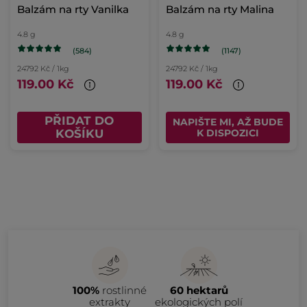
Balzám na rty Vanilka
Balzám na rty Malina
4.8 g
4.8 g
(584)
(1147)
24792 Kč / 1kg
24792 Kč / 1kg
119.00 Kč
119.00 Kč
PŘIDAT DO
NAPIŠTE MI, AŽ BUDE
KOŠÍKU
K DISPOZICI
100%
rostlinné
60 hektarů
extrakty
ekologických polí