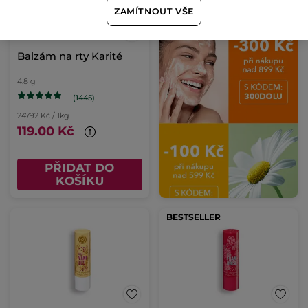
ZAMÍTNOUT VŠE
Balzám na rty Karité
4.8 g
(1445)
24792 Kč / 1kg
119.00 Kč
PŘIDAT DO
KOŠÍKU
BESTSELLER