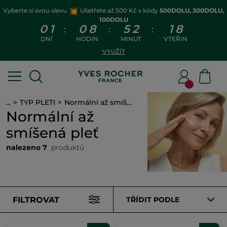
Vyberte si svou slevu
Ušetřete až 500 Kč s kódy
500DOLU, 300DOLU,
100DOLU
0
1
0
8
5
2
1
8
:
:
:
DNÍ
HODIN
MINUT
VTEŘIN
VYUŽÍT
...
TYP PLETI
Normální až smíšená pleť
Normální až
smíšená pleť
nalezeno 7
produktů
FILTROVAT
TŘÍDIT PODLE