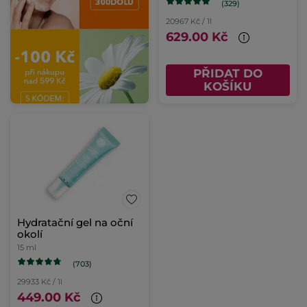
(329)
20967 Kč / 1l
629.00 Kč
PŘIDAT DO
KOŠÍKU
Hydratační gel na oční
okolí
15 ml
(703)
29933 Kč / 1l
449.00 Kč