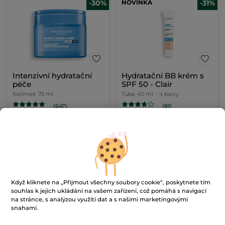
-30%
NOVINKA
-31%
Intenzivní hydratační
Hydratační BB krém s
péče
SPF 50 - Clair
Kelímek
75 ml
Tuba
40 ml
- 4 barvy
(647)
(81)
6520 Kč / 1l
772 Kč / 100ml
489.00 Kč
309.00 Kč
699.00 Kč
449.00 Kč
PŘIDAT DO
VYBRAT BARVU
KOŠÍKU
(4)
Když kliknete na „Přijmout všechny soubory cookie“, poskytnete tím
souhlas k jejich ukládání na vašem zařízení, což pomáhá s navigací
-29%
na stránce, s analýzou využití dat a s našimi marketingovými
snahami.