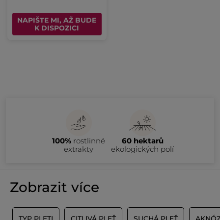
NAPIŠTE MI, AŽ BUDE
K DISPOZICI
100%
rostlinné
60 hektarů
extrakty
ekologických polí
Zobrazit více
Ť
TYP PLETI
CITLIVÁ PLEŤ
SUCHÁ PLEŤ
AKNÓZ