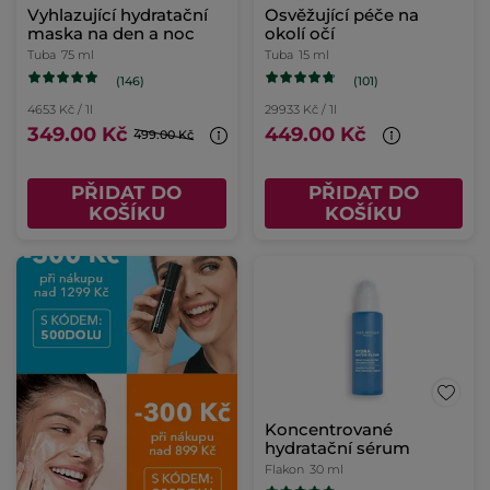
Vyhlazující hydratační
Osvěžující péče na
maska na den a noc
okolí očí
Tuba
75 ml
Tuba
15 ml
(146)
(101)
4653 Kč / 1l
29933 Kč / 1l
349.00 Kč
449.00 Kč
499.00 Kč
PŘIDAT DO
PŘIDAT DO
KOŠÍKU
KOŠÍKU
Koncentrované
hydratační sérum
Flakon
30 ml