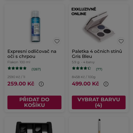
Expresní odličovač na
Paletka 4 očních stínů
oči s chrpou
Gris Bleu
Flakon
100 ml
5.9 g
- 4 barvy
(1267)
(77)
2590 Kč / 1l
8458 Kč / 100g
259.00 Kč
499.00 Kč
PŘIDAT DO
VYBRAT BARVU
KOŠÍKU
(4)