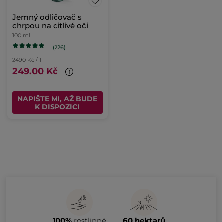
Jemný odličovač s
chrpou na citlivé oči
100 ml
(226)
2490 Kč / 1l
249.00 Kč
NAPIŠTE MI, AŽ BUDE
K DISPOZICI
100%
rostlinné
60 hektarů