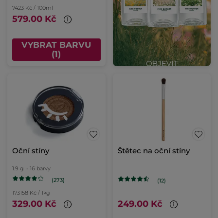
7423 Kč / 100ml
579.00 Kč
VYBRAT BARVU
(1)
Oční stíny
Štětec na oční stíny
1.9 g
- 16 barvy
(273)
(12)
173158 Kč / 1kg
329.00 Kč
249.00 Kč