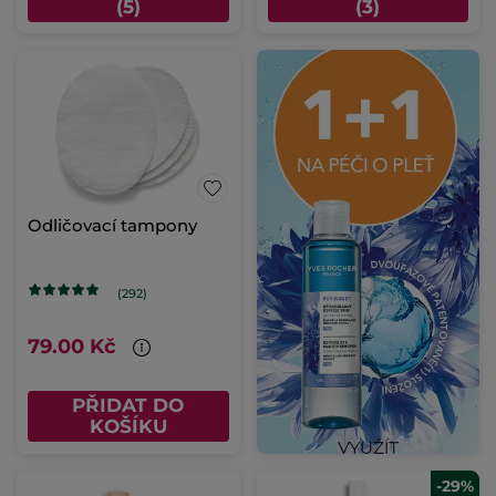
(5)
(3)
Odličovací tampony
(292)
79.00 Kč
PŘIDAT DO
KOŠÍKU
-29%