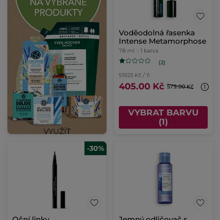
Voděodolná řasenka
Intense Metamorphose
7.8 ml
- 1 barva
(2)
51923 Kč / 1l
405.00 Kč
579.00 Kč
VYBRAT BARVU
(1)
-30%
Oční linky
Jemný odličovač s