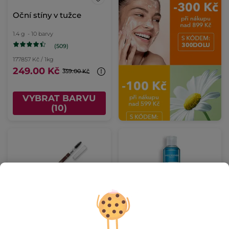
Oční stíny v tužce
1.4 g
- 10 barvy
(509)
177857 Kč / 1kg
249.00 Kč
359.00 Kč
VYBRAT BARVU
(10)
Tužka na obočí
Expresní odličovač na
oči s chrpou
Tužka
1 g
- 5 barvy
Flakon
200 ml