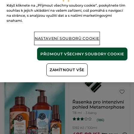
Když kliknete na „Přijmout všechny soubory cookie“, poskytnete tím
(230)
(2561)
souhlas k jejich ukládání na vašem zařízení, což pomáhá s navigací
30900 Kč / 100g
1795 Kč / 1l
na stránce, s analýzou využití dat a s našimi marketingovými
309.00 Kč
359.00 Kč
snahami.
VYBRAT BARVU
PŘIDAT DO
NASTAVENÍ SOUBORŮ COOKIE
(5)
KOŠÍKU
PŘIJMOUT VŠECHNY SOUBORY COOKIE
-30%
ZAMÍTNOUT VŠE
Řasenka pro intenzivní
pohled Metamorphose
7.8 ml
- 3 barvy
(186)
5192 Kč / 100ml