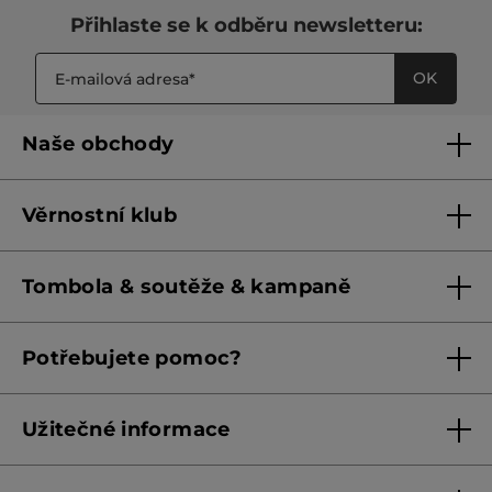
Přihlaste se k odběru newsletteru:
OK
Naše obchody
Naše obchody
Věrnostní klub
Franšízing
Pravidla věrnostního klubu do 31. 5. 2026
Tombola & soutěže & kampaně
Pravidla věrnostního klubu od 1. 6. 2026
Podmínky soutěží Meta
Potřebujete pomoc?
Podmínky aktuálních nabídek
Kontaktujte nás
Užitečné informace
Obchodní podmínky