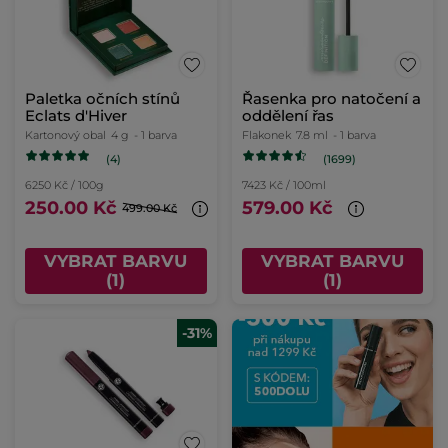
Paletka očních stínů
Řasenka pro natočení a
Eclats d'Hiver
oddělení řas
Kartonový obal
4 g
- 1 barva
Flakonek
7.8 ml
- 1 barva
(4)
(1699)
6250 Kč / 100g
7423 Kč / 100ml
250.00 Kč
579.00 Kč
499.00 Kč
VYBRAT BARVU
VYBRAT BARVU
(1)
(1)
-31%