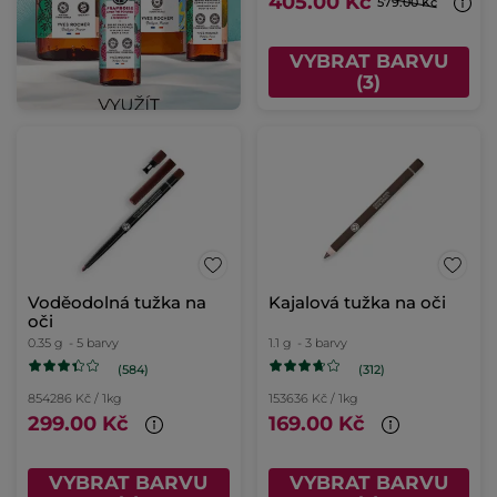
405.00 Kč
579.00 Kč
VYBRAT BARVU
(3)
Voděodolná tužka na
Kajalová tužka na oči
oči
0.35 g
- 5 barvy
1.1 g
- 3 barvy
(584)
(312)
854286 Kč / 1kg
153636 Kč / 1kg
299.00 Kč
169.00 Kč
VYBRAT BARVU
VYBRAT BARVU