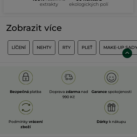
extrakty
ekologických polí
Zobrazit více
Y
LÍČENÍ
NEHTY
RTY
PLEŤ
MAKE-UP SAD
Bezpečná
platba
Doprava
zdarma
nad
Garance
spokojenosti
990 Kč
Podmínky
vrácení
Dárky
k nákupu
zboží