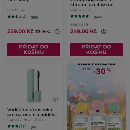
chrpou na citlivé oči
Fixa
0.55 ml
Flakon
100 ml
(1432)
(183)
2490 Kč / 1l
229.00 Kč
249.00 Kč
329.00 Kč
PŘIDAT DO
PŘIDAT DO
KOŠÍKU
KOŠÍKU
Voděodolná řasenka
pro natočení a oddělení
řas
Flakonek
7.8 ml
- 1 barva
(15)