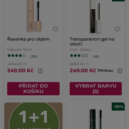
Řasenka pro objem
Transparentní gel na
obočí
Flakonek
7.8 ml
4 ml
- 5 barvy
(191)
(45)
44744 Kč / 1l
62250 Kč / 1l
349.00 Kč
249.00 Kč
349.00 Kč
PŘIDAT DO
VYBRAT BARVU
KOŠÍKU
(5)
-30%