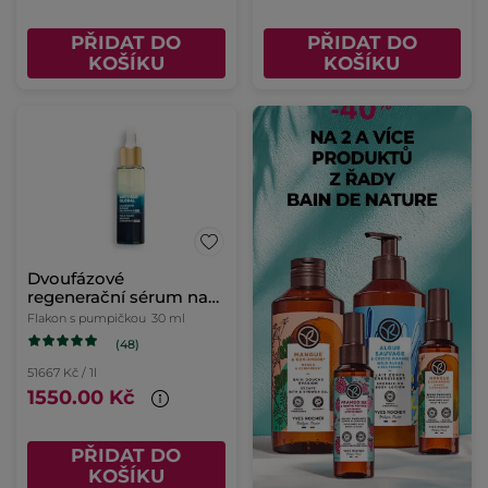
PŘIDAT DO
PŘIDAT DO
KOŠÍKU
KOŠÍKU
Dvoufázové
regenerační sérum na
noc
Flakon s pumpičkou
30 ml
(48)
51667 Kč / 1l
1550.00 Kč
PŘIDAT DO
KOŠÍKU