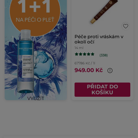
Péče proti vráskám v
okolí očí
14 ml
(338)
67786 Kč / 1l
949.00 Kč
PŘIDAT DO
KOŠÍKU