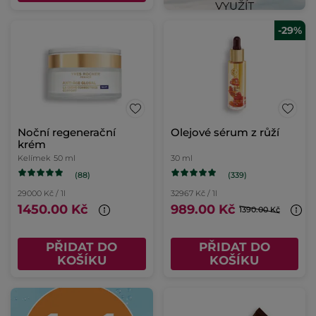
-29%
Noční regenerační
Olejové sérum z růží
krém
Kelímek
50 ml
30 ml
(88)
(339)
29000 Kč / 1l
32967 Kč / 1l
1450.00 Kč
989.00 Kč
1390.00 Kč
PŘIDAT DO
PŘIDAT DO
KOŠÍKU
KOŠÍKU