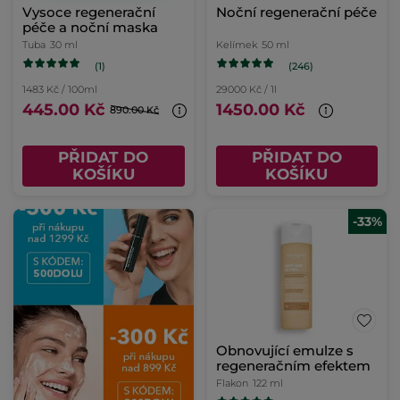
Vysoce regenerační
Noční regenerační péče
péče a noční maska
Tuba
30 ml
Kelímek
50 ml
(1)
(246)
1483 Kč / 100ml
29000 Kč / 1l
445.00 Kč
1450.00 Kč
890.00 Kč
PŘIDAT DO
PŘIDAT DO
KOŠÍKU
KOŠÍKU
-33%
Obnovující emulze s
regeneračním efektem
Flakon
122 ml