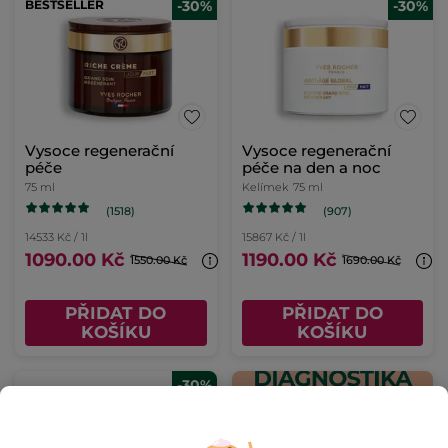
BESTSELLER
-30%
-30%
Vysoce regenerační
Vysoce regenerační
péče
péče na den a noc
75 ml
Kelímek
75 ml
(1518)
(907)
14533 Kč / 1l
15867 Kč / 1l
1090.00 Kč
1190.00 Kč
1550.00 Kč
1690.00 Kč
PŘIDAT DO
PŘIDAT DO
KOŠÍKU
KOŠÍKU
-30%