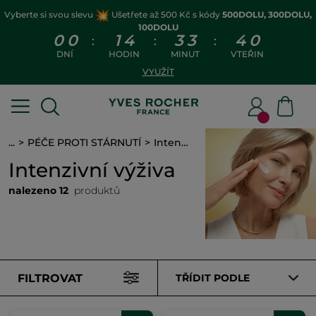
Vyberte si svou slevu
Ušetřete až 500 Kč s kódy
500DOLU, 300DOLU,
100DOLU
0
0
1
4
3
3
3
9
:
:
:
DNÍ
HODIN
MINUT
VTEŘIN
VYUŽÍT
...
PÉČE PROTI STÁRNUTÍ
Intenzivní výživa
Intenzivní výživa
nalezeno 12
produktů
FILTROVAT
TŘÍDIT PODLE