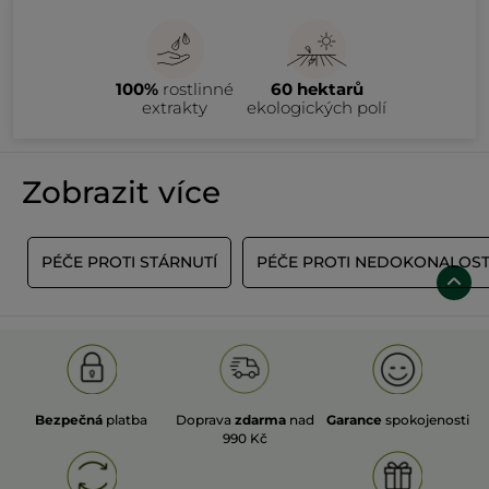
100%
rostlinné
60 hektarů
extrakty
ekologických polí
Zobrazit více
I
PÉČE PROTI STÁRNUTÍ
PÉČE PROTI NEDOKONALOS
Bezpečná
platba
Doprava
zdarma
nad
Garance
spokojenosti
990 Kč