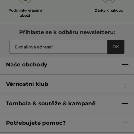
Podmínky
vrácení
Dárky
k nákupu
zboží
Přihlaste se k odběru newsletteru:
OK
Naše obchody
Naše obchody
Věrnostní klub
Franšízing
Pravidla věrnostního klubu do 31. 5. 2026
Tombola & soutěže & kampaně
Pravidla věrnostního klubu od 1. 6. 2026
Podmínky soutěží Meta
Potřebujete pomoc?
Podmínky aktuálních nabídek