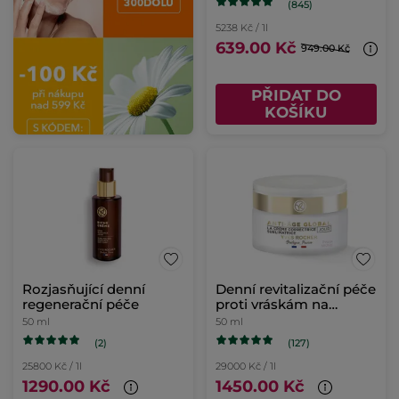
(845)
5238 Kč / 1l
639.00 Kč
949.00 Kč
PŘIDAT DO
KOŠÍKU
Rozjasňující denní
Denní revitalizační péče
regenerační péče
proti vráskám na
suchou pleť
50 ml
50 ml
(2)
(127)
25800 Kč / 1l
29000 Kč / 1l
1290.00 Kč
1450.00 Kč