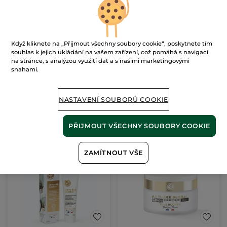
Rozjasňující sérum s
Když kliknete na „Přijmout všechny soubory cookie“, poskytnete tím
mikroperličkami
souhlas k jejich ukládání na vašem zařízení, což pomáhá s navigací
Flakon s pumpičkou
30 ml
na stránce, s analýzou využití dat a s našimi marketingovými
snahami.
(725)
41667 Kč / 1l
1250.00 Kč
1790.00 Kč
NASTAVENÍ SOUBORŮ COOKIE
PŘIDAT DO
PŘIJMOUT VŠECHNY SOUBORY COOKIE
KOŠÍKU
ZAMÍTNOUT VŠE
-50%