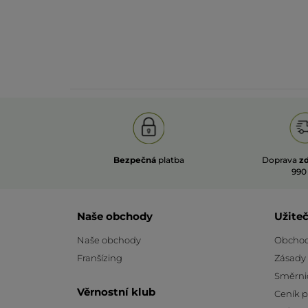
Bezpečná
platba
Doprava
z
990
Naše obchody
Užite
Naše obchody
Obchod
Franšízing
Zásady
Směrni
Věrnostní klub
Ceník 