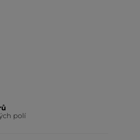
rů
ých polí