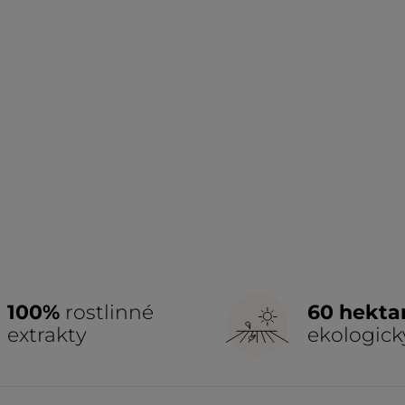
100%
rostlinné
60 hekta
extrakty
ekologick