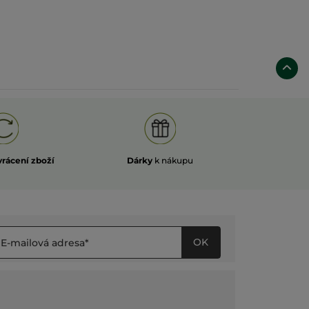
vrácení zboží
Dárky
k nákupu
OK