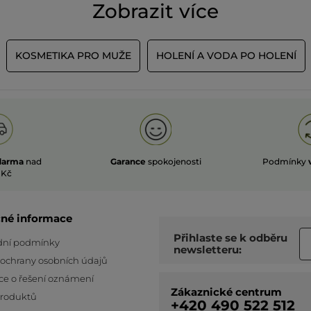
Zobrazit více
KOSMETIKA PRO MUŽE
HOLENÍ A VODA PO HOLENÍ
darma
nad
Garance
spokojenosti
Podmínky
 Kč
čné informace
Přihlaste se k odběru
ní podmínky
newsletteru:
 ochrany osobních údajů
ce o řešení oznámení
Zákaznické centrum
produktů
+420 490 522 512