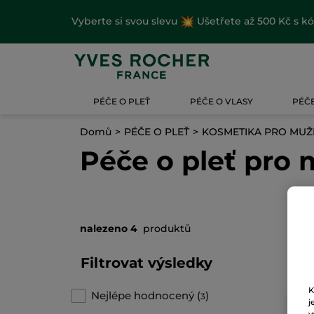
Vyberte si svou slevu
Ušetřete až 500 Kč s k
PÉČE O PLEŤ
PÉČE O VLASY
PÉČE
Domů
PÉČE O PLEŤ
KOSMETIKA PRO MUŽ
Péče o pleť pro
nalezeno 4
produktů
Filtrovat výsledky
K
Nejlépe hodnocený
(
)
3
j