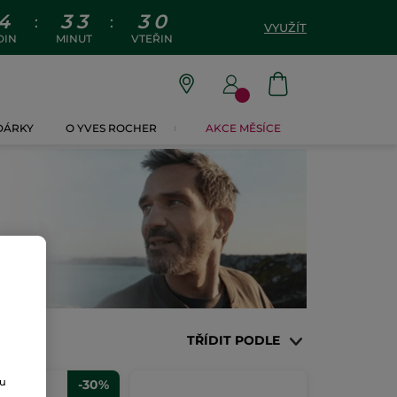
4
3
3
2
9
:
:
VYUŽÍT
DIN
MINUT
VTEŘIN
 DÁRKY
O YVES ROCHER
AKCE MĚSÍCE
TŘÍDIT PODLE
ou
-30%