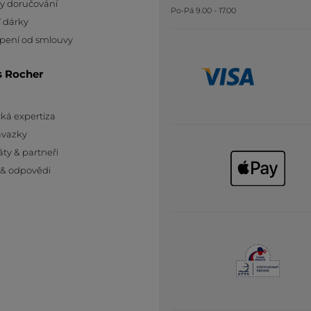
y doručování
Po-Pá 9.00 - 17.00
 dárky
pení od smlouvy
s Rocher
ká expertiza
ávazky
áty & partneři
 & odpovědi