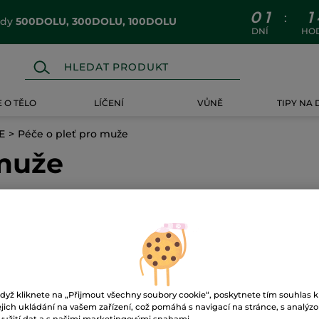
0
1
1
:
ódy
500DOLU, 300DOLU, 100DOLU
DNÍ
HO
 O TĚLO
LÍČENÍ
VŮNĚ
TIPY NA
E
Péče o pleť pro muže
 muže
dyž kliknete na „Přijmout všechny soubory cookie“, poskytnete tím souhlas k
ejich ukládání na vašem zařízení, což pomáhá s navigací na stránce, s analýz
-34%