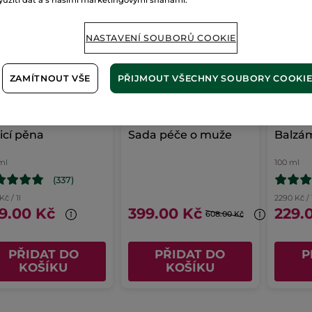
yužití dat a s našimi marketingovými snahami.
NASTAVENÍ SOUBORŮ COOKIE
ZAMÍTNOUT VŠE
PŘIJMOUT VŠECHNY SOUBORY COOKI
icí pěna
Sada péče o muže
Balzám
ml
100 ml
(337)
Kč / 1l
2290 Kč / 
9.00 Kč
399.00 Kč
229.
608.00 Kč
PŘIDAT DO
PŘIDAT DO
P
KOŠÍKU
KOŠÍKU